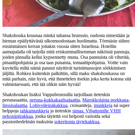
Shakshouka kruunaa minkä tahansa brunssin, oudosta nimestään ja
hieman epäilyttävästä ulkomuodostaan huolimatta. Törmäsin siihen
ensimmäisen kerran joitakin vuosia sitten Israelissa. Hotellin
aamupalalla oli tarjolla mitä eriskummallisemman näköisiä pannuja,
joiden pinnalla kellui kypsennetty muna. Osa pannuista oli vihreitä,
pinaattipohjaisia ja osa taas punaisia, tomaattipohjaisia. Voitte vain
kuvitella miltä nämä pannut näyttivät turistimassojen sörkkimisen
jäljiltä. Rohkea kuitenkin palkittiin, sillä maku shakshoukassa on
mitä parhain, niin hyvä, että ihmettelen itsekin joka kerta kotona sitä
valmistaessani, että tää olikin näin hyvää!
Shakshoukan lisäksi Vappubrunssilla tarjoillaan tietenkin
perunasaattia,
peruna-kukkakaalisalaattia
,
Marokkolaista porkkana-
linssisalaattia
,
Lohivoileipäkakkua
, croisantteja,
munkkeja
tai super
helppoja
rahkamunkkeja
ja tietenkin
simaa. V
iljattomille VHH
pekonipiirakkaa
, jonka täytettä voi helposti varioida sekä
passionhedelmän makuista
sokeritonta täytekakkua.