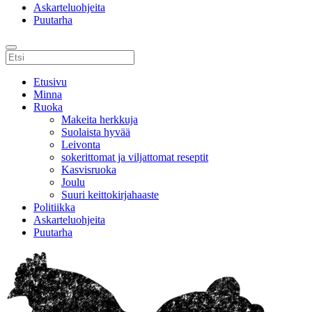
Askarteluohjeita
Puutarha
Etusivu
Minna
Ruoka
Makeita herkkuja
Suolaista hyvää
Leivonta
sokerittomat ja viljattomat reseptit
Kasvisruoka
Joulu
Suuri keittokirjahaaste
Politiikka
Askarteluohjeita
Puutarha