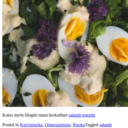
Katso myös blogini muut herkulliset
salaatti reseptit
.
Posted in
Kasvisruoka
,
Omavaraisuus
,
Ruoka
Tagged
salaatti