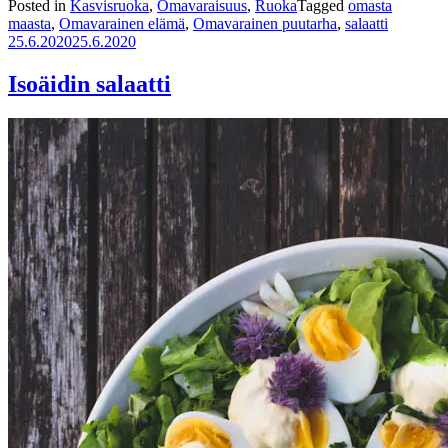
Posted in
Kasvisruoka
,
Omavaraisuus
,
Ruoka
Tagged
omasta
maasta
,
Omavarainen elämä
,
Omavarainen puutarha
,
salaatti
25.6.2020
25.6.2020
Isoäidin salaatti