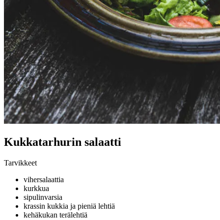
Kukkatarhurin salaatti
Tarvikkeet
vihersalaattia
kurkkua
sipulinvarsia
krassin kukkia ja pieniä lehtiä
kehäkukan terälehtiä