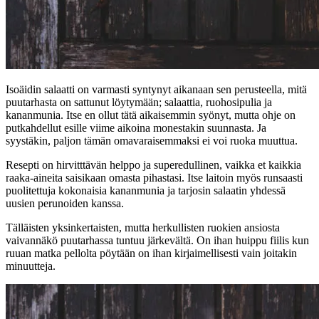
Isoäidin salaatti on varmasti syntynyt aikanaan sen perusteella, mitä
puutarhasta on sattunut löytymään; salaattia, ruohosipulia ja
kananmunia. Itse en ollut tätä aikaisemmin syönyt, mutta ohje on
putkahdellut esille viime aikoina monestakin suunnasta. Ja
syystäkin, paljon tämän omavaraisemmaksi ei voi ruoka muuttua.
Resepti on hirvitttävän helppo ja superedullinen, vaikka et kaikkia
raaka-aineita saisikaan omasta pihastasi. Itse laitoin myös runsaasti
puolitettuja kokonaisia kananmunia ja tarjosin salaatin yhdessä
uusien perunoiden kanssa.
Tälläisten yksinkertaisten, mutta herkullisten ruokien ansiosta
vaivannäkö puutarhassa tuntuu järkevältä. On ihan huippu fiilis kun
ruuan matka pellolta pöytään on ihan kirjaimellisesti vain joitakin
minuutteja.