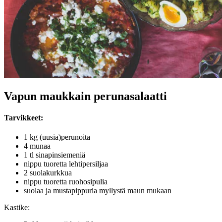
Vapun maukkain perunasalaatti
Tarvikkeet:
1 kg (uusia)perunoita
4 munaa
1 tl sinapinsiemeniä
nippu tuoretta lehtipersiljaa
2 suolakurkkua
nippu tuoretta ruohosipulia
suolaa ja mustapippuria myllystä maun mukaan
Kastike: