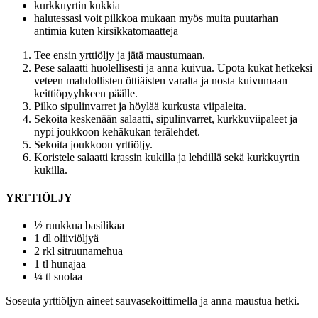
kurkkuyrtin kukkia
halutessasi voit pilkkoa mukaan myös muita puutarhan
antimia kuten kirsikkatomaatteja
Tee ensin yrttiöljy ja jätä maustumaan.
Pese salaatti huolellisesti ja anna kuivua. Upota kukat hetkeksi
veteen mahdollisten öttiäisten varalta ja nosta kuivumaan
keittiöpyyhkeen päälle.
Pilko sipulinvarret ja höylää kurkusta viipaleita.
Sekoita keskenään salaatti, sipulinvarret, kurkkuviipaleet ja
nypi joukkoon kehäkukan terälehdet.
Sekoita joukkoon yrttiöljy.
Koristele salaatti krassin kukilla ja lehdillä sekä kurkkuyrtin
kukilla.
YRTTIÖLJY
½ ruukkua basilikaa
1 dl oliiviöljyä
2 rkl sitruunamehua
1 tl hunajaa
¼ tl suolaa
Soseuta yrttiöljyn aineet sauvasekoittimella ja anna maustua hetki.