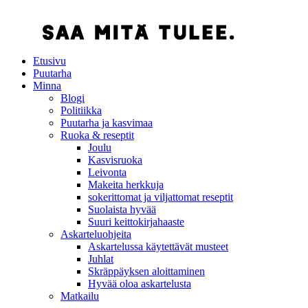
Etusivu
Puutarha
Minna
Blogi
Politiikka
Puutarha ja kasvimaa
Ruoka & reseptit
Joulu
Kasvisruoka
Leivonta
Makeita herkkuja
sokerittomat ja viljattomat reseptit
Suolaista hyvää
Suuri keittokirjahaaste
Askarteluohjeita
Askartelussa käytettävät musteet
Juhlat
Skräppäyksen aloittaminen
Hyvää oloa askartelusta
Matkailu