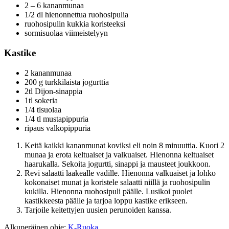
2 – 6 kananmunaa
1/2 dl hienonnettua ruohosipulia
ruohosipulin kukkia koristeeksi
sormisuolaa viimeistelyyn
Kastike
2 kananmunaa
200 g turkkilaista jogurttia
2tl Dijon-sinappia
1tl sokeria
1/4 tlsuolaa
1/4 tl mustapippuria
ripaus valkopippuria
Keitä kaikki kananmunat koviksi eli noin 8 minuuttia. Kuori 2
munaa ja erota keltuaiset ja valkuaiset. Hienonna keltuaiset
haarukalla. Sekoita jogurtti, sinappi ja mausteet joukkoon.
Revi salaatti laakealle vadille. Hienonna valkuaiset ja lohko
kokonaiset munat ja koristele salaatti niillä ja ruohosipulin
kukilla. Hienonna ruohosipuli päälle. Lusikoi puolet
kastikkeesta päälle ja tarjoa loppu kastike erikseen.
Tarjoile keitettyjen uusien perunoiden kanssa.
Alkuperäinen ohje:
K-Ruoka