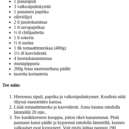
1 punasipuli
3 valkosipulinkynttä
1 punainen paprika
oliiviöljyä
2 tl juustokuminaa
1 tl savupaprikaa
½ tl chilijauhetta
1 tl sokeria
½ tl suolaa
1 tlk tomaattimurskaa (400g)
1½ dl kasvislientä
4 luomukananmunaa
mustapippuria
200g fetaa murenneltuna päälle
tuoretta korianteria
Tee näin:
Hienonna sipuli, paprika ja valkosipulinkynnet. Kuullota niitä
öljyssä mausteiden kanssa.
Lisää tomaattimurska ja kasvisliemi. Anna hautua miedolla
lämmöllä 20 min..
Tee kastikkeeseen kuoppia, johon rikot kananmunat. Pistä
pannuun kansi päälle ja kypsennä miedolla lämmöllä, kunnes
valkuaiset ovat kypsyneet. Voit myös laittaa pannun 190