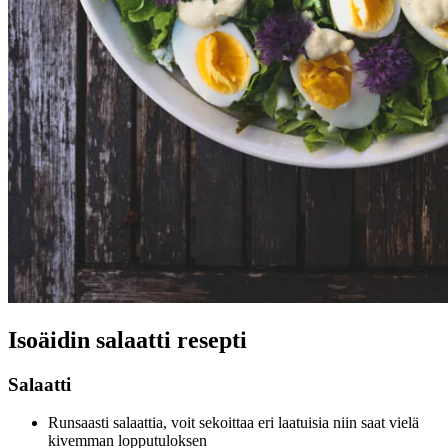
Isoäidin salaatti resepti
Salaatti
Runsaasti salaattia, voit sekoittaa eri laatuisia niin saat vielä
kivemman lopputuloksen