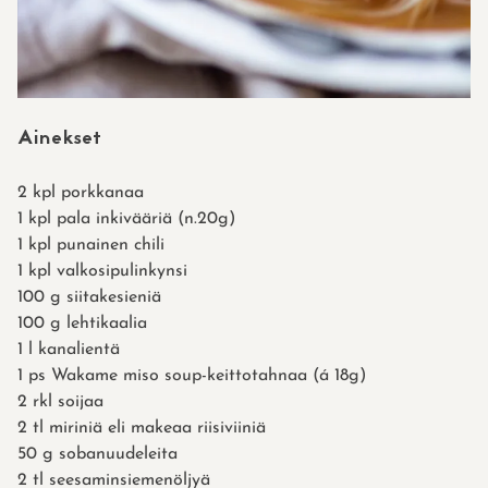
Ainekset
2
kpl
porkkanaa
1
kpl
pala inkivääriä (n.20g)
1
kpl
punainen chili
1
kpl
valkosipulinkynsi
100
g
siitakesieniä
100
g
lehtikaalia
1
l
kanalientä
1
ps
Wakame miso soup-keittotahnaa (á 18g)
2
rkl
soijaa
2
tl
miriniä eli makeaa riisiviiniä
50
g
sobanuudeleita
2
tl
seesaminsiemenöljyä