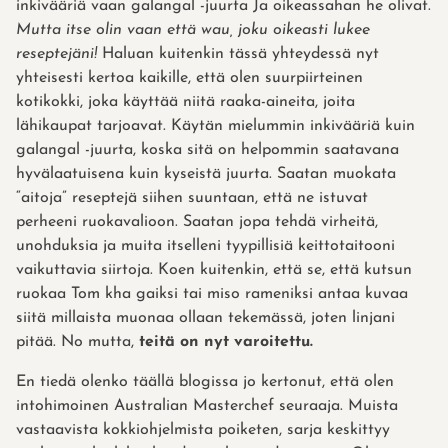
inkivääriä vaan galangal -juurta Ja oikeassahan he olivat.
Mutta itse olin vaan että wau, joku oikeasti lukee
reseptejäni!
Haluan kuitenkin tässä yhteydessä nyt
yhteisesti kertoa kaikille, että olen suurpiirteinen
kotikokki, joka käyttää niitä raaka-aineita, joita
lähikaupat tarjoavat. Käytän mielummin inkivääriä kuin
galangal -juurta, koska sitä on helpommin saatavana
hyvälaatuisena kuin kyseistä juurta. Saatan muokata
“aitoja” reseptejä siihen suuntaan, että ne istuvat
perheeni ruokavalioon. Saatan jopa tehdä virheitä,
unohduksia ja muita itselleni tyypillisiä keittotaitooni
vaikuttavia siirtoja. Koen kuitenkin, että se, että kutsun
ruokaa Tom kha gaiksi tai miso rameniksi antaa kuvaa
siitä millaista muonaa ollaan tekemässä, joten linjani
pitää. No mutta,
teitä on nyt varoitettu.
En tiedä olenko täällä blogissa jo kertonut, että olen
intohimoinen Australian Masterchef seuraaja. Muista
vastaavista kokkiohjelmista poiketen, sarja keskittyy