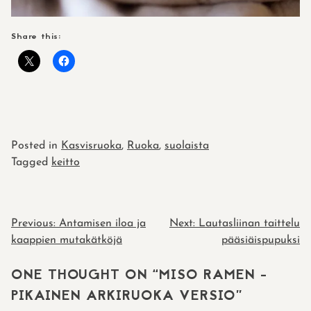
Share this:
Posted in
Kasvisruoka
,
Ruoka
,
suolaista
Tagged
keitto
POST
Previous:
Antamisen iloa ja
Next:
Lautasliinan taittelu
kaappien mutakätköjä
pääsiäispupuksi
NAVIGATION
ONE THOUGHT ON “
MISO RAMEN -
PIKAINEN ARKIRUOKA VERSIO
”