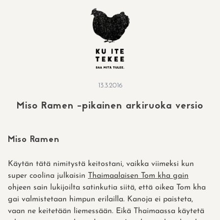
Skip
to
content
13.3.2016
Miso Ramen -pikainen arkiruoka versio
Miso Ramen
Käytän tätä nimitystä keitostani, vaikka viimeksi kun
super coolina julkaisin
Thaimaalaisen Tom kha gain
ohjeen sain lukijoilta satinkutia siitä, että oikea Tom kha
gai valmistetaan himpun erilailla. Kanoja ei paisteta,
vaan ne keitetään liemessään. Eikä Thaimaassa käytetä