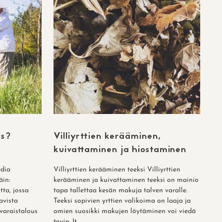
us?
Villiyrttien kerääminen,
kuivattaminen ja hiostaminen
edia
Villiyrttien kerääminen teeksi Villiyrttien
äin:
kerääminen ja kuivattaminen teeksi on mainio
tta, jossa
tapa tallettaa kesän makuja talven varalle.
avista
Teeksi sopivien yrttien valikoima on laaja ja
varaistalous
omien suosikki makujen löytäminen voi viedä
tovin. It...