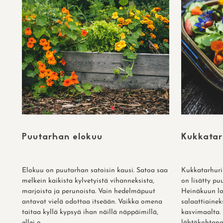
Puutarhan elokuu
Kukkatar
Elokuu on puutarhan satoisin kausi. Satoa saa
Kukkatarhurin
melkein kaikista kylvetyistä vihanneksista,
on lisätty pu
marjoista ja perunoista. Vain hedelmäpuut
Heinäkuun lo
antavat vielä odottaa itseään. Vaikka omena
salaattiaine
taitaa kyllä kypsyä ihan näillä näppäimillä,
kasvimaalta.
ellei o...
lähtökohtana j