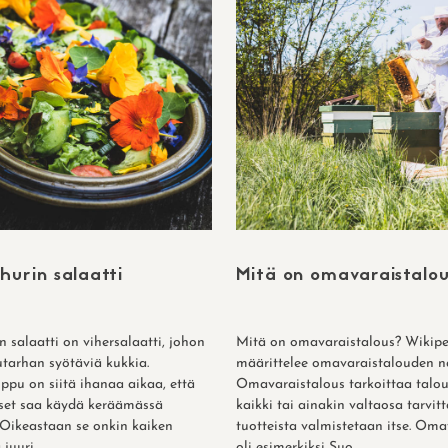
hurin salaatti
Mitä on omavaraistalo
 salaatti on vihersalaatti, johon
Mitä on omavaraistalous? Wikip
utarhan syötäviä kukkia.
määrittelee omavaraistalouden n
ppu on siitä ihanaa aikaa, että
Omavaraistalous tarkoittaa talou
kset saa käydä keräämässä
kaikki tai ainakin valtaosa tarvitt
 Oikeastaan se onkin kaiken
tuotteista valmistetaan itse. Oma
uuri...
oli esimerkiksi Suo...