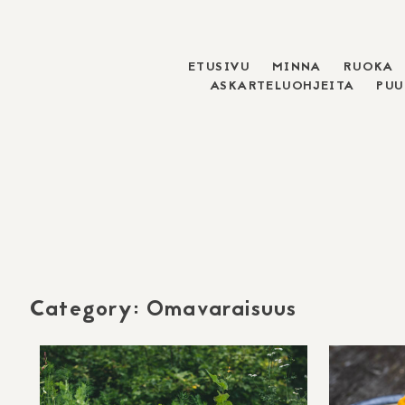
ETUSIVU
MINNA
RUOKA
Skip
ASKARTELUOHJEITA
PU
to
content
Category:
Omavaraisuus