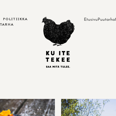
POLITIIKKA
Etusivu
Puutarha
UTARHA