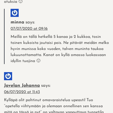
otuksia 🙂
minna
says:
07/07/2020 at 09:16
Meillä on tällä hetkellä 5 kanaa ja 2 kukkoa, tosin
toinen kukoista joutaisi pois. Ne pitävät meidän melko
hyvin munissa koko vuoden, talven muninta taukoa
lukuunottamatta. Kanat on kyllä omassa luokassaan
idyllin tuojina 🙂
Jovelan Johanna
says:
06/07/2020 at 11:43
Kylläpä olit pohtinut omavaraistelua upeasti! Tuo
“opetella viihtymään ja olemaan onnellinen sen kanssa
mitä on tässä ja nyt” on valtavan vapauttava tunnetila