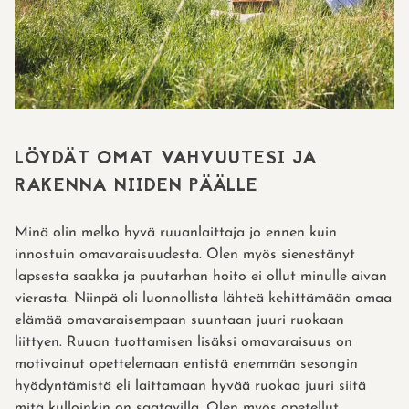
LÖYDÄT OMAT VAHVUUTESI JA
RAKENNA NIIDEN PÄÄLLE
Minä olin melko hyvä ruuanlaittaja jo ennen kuin
innostuin omavaraisuudesta. Olen myös sienestänyt
lapsesta saakka ja puutarhan hoito ei ollut minulle aivan
vierasta. Niinpä oli luonnollista lähteä kehittämään omaa
elämää omavaraisempaan suuntaan juuri ruokaan
liittyen. Ruuan tuottamisen lisäksi omavaraisuus on
motivoinut opettelemaan entistä enemmän sesongin
hyödyntämistä eli laittamaan hyvää ruokaa juuri siitä
mitä kulloinkin on saatavilla. Olen myös opetellut