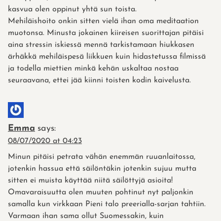
kasvua olen oppinut yhtä sun toista.
Mehiläishoito onkin sitten vielä ihan oma meditaation
muotonsa. Minusta jokainen kiireisen suorittajan pitäisi
aina stressin iskiessä mennä tarkistamaan hiukkasen
ärhäkkä mehiläispesä liikkuen kuin hidastetussa filmissä
ja todella miettien minkä kehän uskaltaa nostaa
seuraavana, ettei jää kiinni toisten kodin kaivelusta.
Emma
says:
08/07/2020 at 04:23
Minun pitäisi petrata vähän enemmän ruuanlaitossa,
jotenkin hassua että säilöntäkin jotenkin sujuu mutta
sitten ei muista käyttää niitä säilöttyjä asioita!
Omavaraisuutta olen muuten pohtinut nyt paljonkin
samalla kun virkkaan Pieni talo preerialla-sarjan tahtiin.
Varmaan ihan sama ollut Suomessakin, kuin