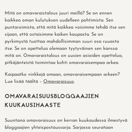
Mitä on omavaraistalous juuri meillä? Se on ennen
kaikkea oman kulutuksen uudelleen pohtimista. Sen
puntaroimista, että mitä kaikkea voisimme tehdä itse sen
sijaan, että ostaisimme kaiken kaupasta. Se on
pyrkimystä tuottaa mahdollisimman suuri osa ruuasta
itse. Se on opettelua olemaan tyytyväinen sen kanssa
mitä on. Omavaraistalous on uusien asioiden opettelua,
pitkäjänteistä toimintaa kohti omavaraisempaa arkea.
Kaipaatko vinkkejä omaan, omavaraisempaan arkeen?
Lue lisää täältä –
Omavaraisuus
.
OMAVARAISUUSBLOGGAAJIEN
KUUKAUSIHAASTE
Suuntana omavaraisuus on kerran kuukaudessa ilmestyvä
bloggaajien yhteispostaussarja. Sarjassa seurataan