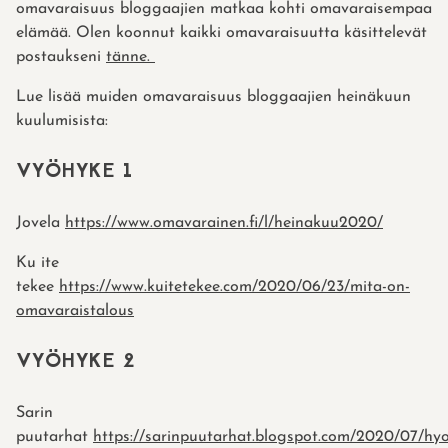
omavaraisuus bloggaajien matkaa kohti omavaraisempaa
elämää. Olen koonnut kaikki omavaraisuutta käsittelevät
postaukseni
tänne.
Lue lisää muiden omavaraisuus bloggaajien heinäkuun
kuulumisista:
VYÖHYKE 1
Jovela
https://www.omavarainen.fi/l/heinakuu2020/
Ku ite
tekee
https://www.kuitetekee.com/2020/06/23/mita-on-
omavaraistalous
VYÖHYKE 2
Sarin
puutarhat
https://sarinpuutarhat.blogspot.com/2020/07/hyo