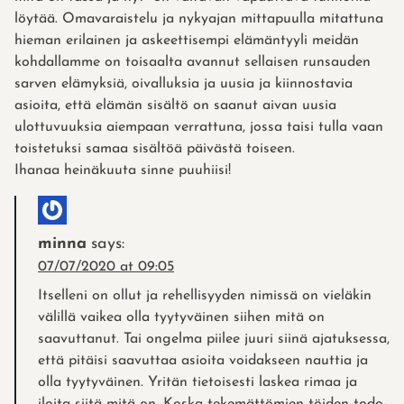
löytää. Omavaraistelu ja nykyajan mittapuulla mitattuna
hieman erilainen ja askeettisempi elämäntyyli meidän
kohdallamme on toisaalta avannut sellaisen runsauden
sarven elämyksiä, oivalluksia ja uusia ja kiinnostavia
asioita, että elämän sisältö on saanut aivan uusia
ulottuvuuksia aiempaan verrattuna, jossa taisi tulla vaan
toistetuksi samaa sisältöä päivästä toiseen.
Ihanaa heinäkuuta sinne puuhiisi!
minna
says:
07/07/2020 at 09:05
Itselleni on ollut ja rehellisyyden nimissä on vieläkin
välillä vaikea olla tyytyväinen siihen mitä on
saavuttanut. Tai ongelma piilee juuri siinä ajatuksessa,
että pitäisi saavuttaa asioita voidakseen nauttia ja
olla tyytyväinen. Yritän tietoisesti laskea rimaa ja
iloita siitä mitä on. Koska tekemättömien töiden todo-