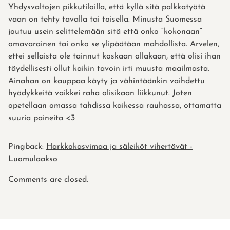
Yhdysvaltojen pikkutiloilla, että kyllä sitä palkkatyötä
vaan on tehty tavalla tai toisella. Minusta Suomessa
joutuu usein selittelemään sitä että onko “kokonaan”
omavarainen tai onko se ylipäätään mahdollista. Arvelen,
ettei sellaista ole tainnut koskaan ollakaan, että olisi ihan
täydellisesti ollut kaikin tavoin irti muusta maailmasta.
Ainahan on kauppaa käyty ja vähintäänkin vaihdettu
hyödykkeitä vaikkei raha olisikaan liikkunut. Joten
opetellaan omassa tahdissa kaikessa rauhassa, ottamatta
suuria paineita <3
Pingback:
Harkkokasvimaa ja säleiköt vihertävät -
Luomulaakso
Comments are closed.