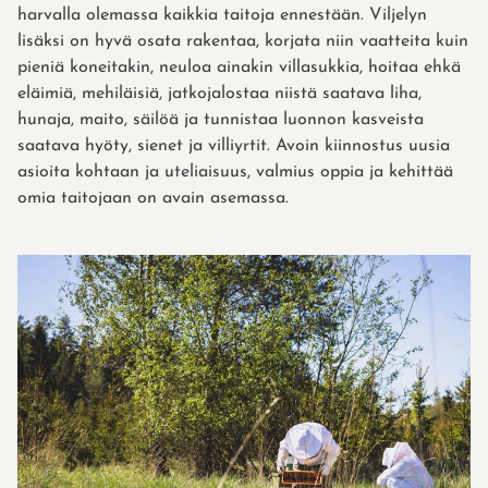
harvalla olemassa kaikkia taitoja ennestään. Viljelyn
lisäksi on hyvä osata rakentaa, korjata niin vaatteita kuin
pieniä koneitakin, neuloa ainakin villasukkia, hoitaa ehkä
eläimiä, mehiläisiä, jatkojalostaa niistä saatava liha,
hunaja, maito, säilöä ja tunnistaa luonnon kasveista
saatava hyöty, sienet ja villiyrtit. Avoin kiinnostus uusia
asioita kohtaan ja uteliaisuus, valmius oppia ja kehittää
omia taitojaan on avain asemassa.