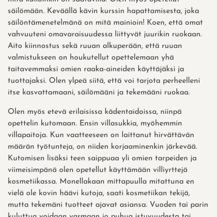
säilömään. Keväällä kävin kurssin hapattamisesta, joka
säilöntämenetelmänä on mitä mainioin! Koen, että omat
vahvuuteni omavaraisuudessa liittyvät juurikin ruokaan.
Aito kiinnostus sekä ruuan alkuperään, että ruuan
valmistukseen on houkutellut opettelemaan yhä
taitavemmaksi omien raaka-aineiden käyttäjäksi ja
tuottajaksi. Olen ylpeä siitä, että voi tarjota perheelleni
itse kasvattamaani, säilömääni ja tekemääni ruokaa.
Olen myös etevä erilaisissa kädentaidoissa, niinpä
opettelin kutomaan. Ensin villasukkia, myöhemmin
villapaitoja. Kun vaatteeseen on laittanut hirvättävän
määrän työtunteja, on niiden korjaaminenkin järkevää.
Kutomisen lisäksi teen saippuaa yli omien tarpeiden ja
viimeisimpänä olen opetellut käyttämään villiyrttejä
kosmetiikassa. Monellakaan mittapuulla mitattuna en
vielä ole kovin häävi kutoja, saati kosmetiikan tekijä,
mutta tekemäni tuotteet ajavat asiansa. Vuoden tai parin
kuluttua voidaan varmaan jo puhua istuvuudesta tai