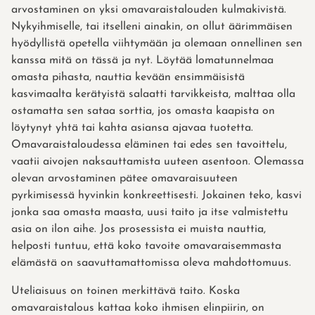
arvostaminen on yksi omavaraistalouden kulmakivistä.
Nykyihmiselle, tai itselleni ainakin, on ollut äärimmäisen
hyödyllistä opetella viihtymään ja olemaan onnellinen sen
kanssa mitä on tässä ja nyt. Löytää lomatunnelmaa
omasta pihasta, nauttia kevään ensimmäisistä
kasvimaalta kerätyistä salaatti tarvikkeista, malttaa olla
ostamatta sen sataa sorttia, jos omasta kaapista on
löytynyt yhtä tai kahta asiansa ajavaa tuotetta.
Omavaraistaloudessa eläminen tai edes sen tavoittelu,
vaatii aivojen naksauttamista uuteen asentoon. Olemassa
olevan arvostaminen pätee omavaraisuuteen
pyrkimisessä hyvinkin konkreettisesti. Jokainen teko, kasvi
jonka saa omasta maasta, uusi taito ja itse valmistettu
asia on ilon aihe. Jos prosessista ei muista nauttia,
helposti tuntuu, että koko tavoite omavaraisemmasta
elämästä on saavuttamattomissa oleva mahdottomuus.
Uteliaisuus on toinen merkittävä taito. Koska
omavaraistalous kattaa koko ihmisen elinpiirin, on