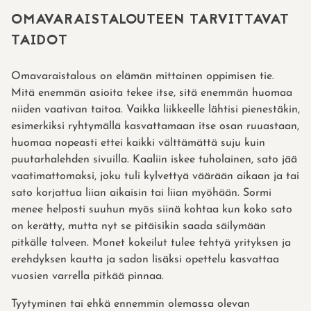
OMAVARAISTALOUTEEN TARVITTAVAT
TAIDOT
Omavaraistalous on elämän mittainen oppimisen tie.
Mitä enemmän asioita tekee itse, sitä enemmän huomaa
niiden vaativan taitoa. Vaikka liikkeelle lähtisi pienestäkin,
esimerkiksi ryhtymällä kasvattamaan itse osan ruuastaan,
huomaa nopeasti ettei kaikki välttämättä suju kuin
puutarhalehden sivuilla. Kaaliin iskee tuholainen, sato jää
vaatimattomaksi, joku tuli kylvettyä väärään aikaan ja tai
sato korjattua liian aikaisin tai liian myöhään. Sormi
menee helposti suuhun myös siinä kohtaa kun koko sato
on kerätty, mutta nyt se pitäisikin saada säilymään
pitkälle talveen. Monet kokeilut tulee tehtyä yrityksen ja
erehdyksen kautta ja sadon lisäksi opettelu kasvattaa
vuosien varrella pitkää pinnaa.
Tyytyminen tai ehkä ennemmin olemassa olevan