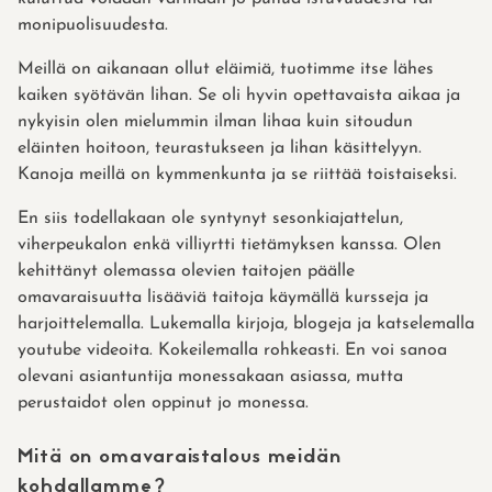
monipuolisuudesta.
Meillä on aikanaan ollut eläimiä, tuotimme itse lähes
kaiken syötävän lihan. Se oli hyvin opettavaista aikaa ja
nykyisin olen mielummin ilman lihaa kuin sitoudun
eläinten hoitoon, teurastukseen ja lihan käsittelyyn.
Kanoja meillä on kymmenkunta ja se riittää toistaiseksi.
En siis todellakaan ole syntynyt sesonkiajattelun,
viherpeukalon enkä villiyrtti tietämyksen kanssa. Olen
kehittänyt olemassa olevien taitojen päälle
omavaraisuutta lisääviä taitoja käymällä kursseja ja
harjoittelemalla. Lukemalla kirjoja, blogeja ja katselemalla
youtube videoita. Kokeilemalla rohkeasti. En voi sanoa
olevani asiantuntija monessakaan asiassa, mutta
perustaidot olen oppinut jo monessa.
Mitä on omavaraistalous meidän
kohdallamme?