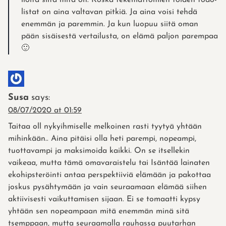
listat on aina valtavan pitkiä. Ja aina voisi tehdä
enemmän ja paremmin. Ja kun luopuu siitä oman
pään sisäisestä vertailusta, on elämä paljon parempaa
🙂
Susa
says:
08/07/2020 at 01:59
Taitaa oll nykyihmiselle melkoinen rasti tyytyä yhtään
mihinkään.. Aina pitäisi olla heti parempi, nopeampi,
tuottavampi ja maksimoida kaikki. On se itsellekin
vaikeaa, mutta tämä omavaraistelu tai Isäntää lainaten
ekohipsteröinti antaa perspektiiviä elämään ja pakottaa
joskus pysähtymään ja vain seuraamaan elämää siihen
aktiivisesti vaikuttamisen sijaan. Ei se tomaatti kypsy
yhtään sen nopeampaan mitä enemmän minä sitä
tsemppaan, mutta seuraamalla rauhassa puutarhan