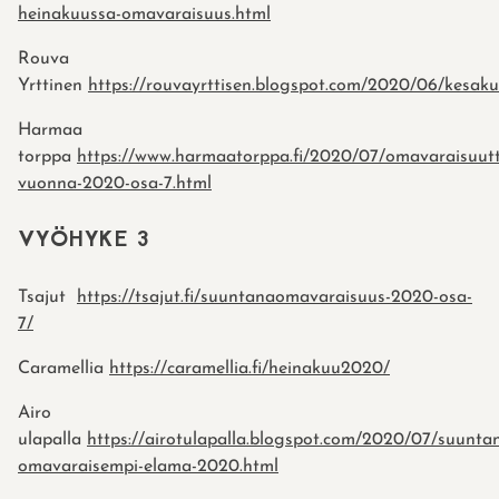
heinakuussa-omavaraisuus.html
Rouva
Yrttinen
https://rouvayrttisen.blogspot.com/2020/06/kesaku
Harmaa
torppa
https://www.harmaatorppa.fi/2020/07/omavaraisuut
vuonna-2020-osa-7.html
VYÖHYKE 3
Tsajut
https://tsajut.fi/suuntanaomavaraisuus-2020-osa-
7/
Caramellia
https://caramellia.fi/heinakuu2020/
Airo
ulapalla
https://airotulapalla.blogspot.com/2020/07/suunta
omavaraisempi-elama-2020.html