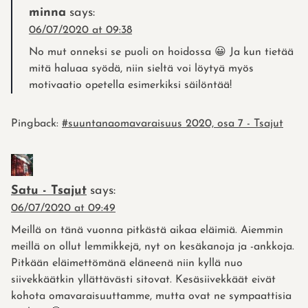
minna
says:
06/07/2020 at 09:38
No mut onneksi se puoli on hoidossa 😀 Ja kun tietää
mitä haluaa syödä, niin sieltä voi löytyä myös
motivaatio opetella esimerkiksi säilöntää!
Pingback:
#suuntanaomavaraisuus 2020, osa 7 - Tsajut
Satu - Tsajut
says:
06/07/2020 at 09:49
Meillä on tänä vuonna pitkästä aikaa eläimiä. Aiemmin
meillä on ollut lemmikkejä, nyt on kesäkanoja ja -ankkoja.
Pitkään eläimettömänä eläneenä niin kyllä nuo
siivekkäätkin yllättävästi sitovat. Kesäsiivekkäät eivät
kohota omavaraisuuttamme, mutta ovat ne sympaattisia