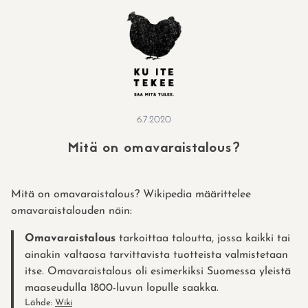
Skip
to
content
6.7.2020
Mitä on omavaraistalous?
Mitä on omavaraistalous? Wikipedia määrittelee
omavaraistalouden näin:
Omavaraistalous
tarkoittaa taloutta, jossa kaikki tai
ainakin valtaosa tarvittavista tuotteista valmistetaan
itse. Omavaraistalous oli esimerkiksi Suomessa yleistä
maaseudulla 1800-luvun lopulle saakka.
Lähde:
Wiki