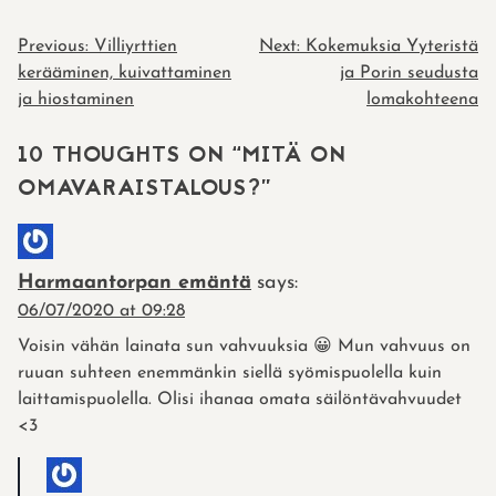
POST
Previous:
Villiyrttien
Next:
Kokemuksia Yyteristä
kerääminen, kuivattaminen
ja Porin seudusta
NAVIGATION
ja hiostaminen
lomakohteena
10 THOUGHTS ON “
MITÄ ON
OMAVARAISTALOUS?
”
Harmaantorpan emäntä
says:
06/07/2020 at 09:28
Voisin vähän lainata sun vahvuuksia 😀 Mun vahvuus on
ruuan suhteen enemmänkin siellä syömispuolella kuin
laittamispuolella. Olisi ihanaa omata säilöntävahvuudet
<3