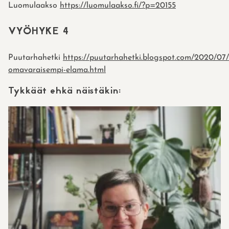
Luomulaakso
https://luomulaakso.fi/?p=20155
VYÖHYKE 4
Puutarhahetki
https://puutarhahetki.blogspot.com/2020/07
omavaraisempi-elama.html
Tykkäät ehkä näistäkin: