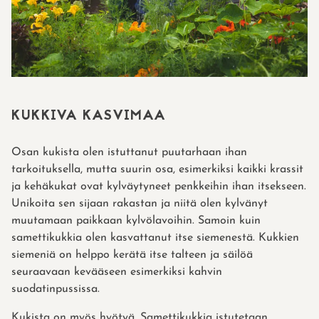
KUKKIVA KASVIMAA
Osan kukista olen istuttanut puutarhaan ihan
tarkoituksella, mutta suurin osa, esimerkiksi kaikki krassit
ja kehäkukat ovat kylväytyneet penkkeihin ihan itsekseen.
Unikoita sen sijaan rakastan ja niitä olen kylvänyt
muutamaan paikkaan kylvölavoihin. Samoin kuin
samettikukkia olen kasvattanut itse siemenestä. Kukkien
siemeniä on helppo kerätä itse talteen ja säilöä
seuraavaan kevääseen esimerkiksi kahvin
suodatinpussissa.
Kukista on myös hyötyä. Samettikukkia istutetaan