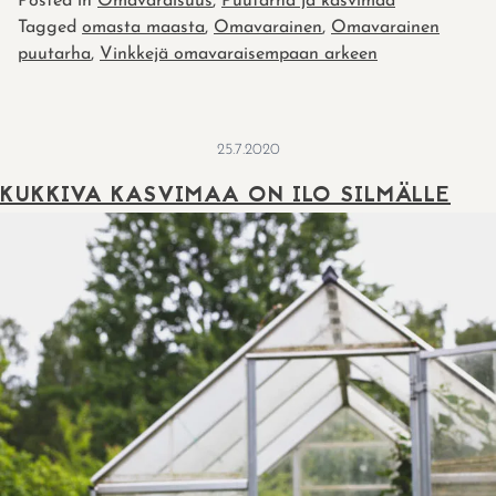
Posted in
Omavaraisuus
,
Puutarha ja kasvimaa
Tagged
omasta maasta
,
Omavarainen
,
Omavarainen
puutarha
,
Vinkkejä omavaraisempaan arkeen
25.7.2020
KUKKIVA KASVIMAA ON ILO SILMÄLLE