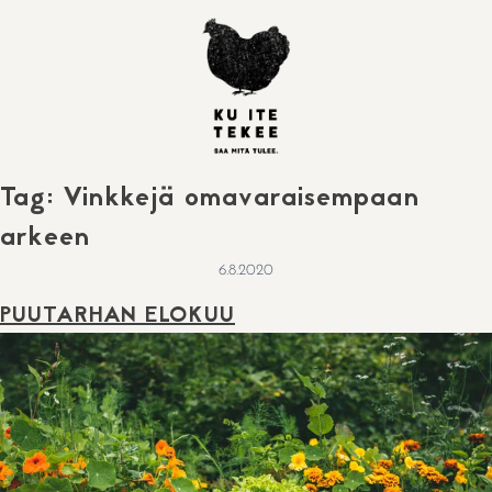
Skip
to
content
Tag:
Vinkkejä omavaraisempaan
arkeen
6.8.2020
PUUTARHAN ELOKUU