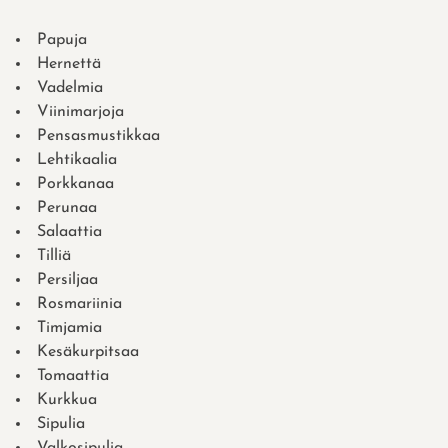
Papuja
Hernettä
Vadelmia
Viinimarjoja
Pensasmustikkaa
Lehtikaalia
Porkkanaa
Perunaa
Salaattia
Tilliä
Persiljaa
Rosmariinia
Timjamia
Kesäkurpitsaa
Tomaattia
Kurkkua
Sipulia
Valkosipulia