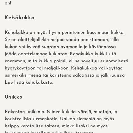
on!
Kehäkukka
Kehäkukka on myös hyvin perinteinen kasvimaan kukka.
Se on aloittelijallekin helppo saada onnistumaan, sillä
kukan voi kylvää suoraan avomaalle ja käytännössä
jäädä odottelemaan kukintaa. Kehäkukka kukkii sitä
enemmän, mitä kukkia poimii, eli se soveltuu erinomaisesti
hyötykäyttöön tai maljakkoon. Kehäkukkaa voi käyttää
esimerkiksi teenä tai koristeena salaatissa ja jälkiruuissa.
Lue lisää
kehäkukasta
.
Unikko
Rakastan unikkoja. Niiden kukkia, värejä, muotoja, ja
koristeellisia siemenkotia. Unikon siemeniä on myös
helppo kerätä itse talteen, minkä lisäksi ne myös