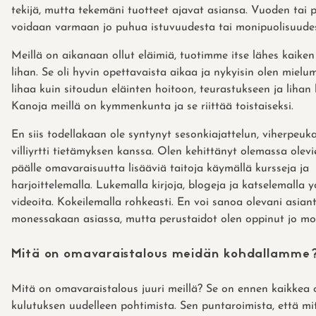
tekijä, mutta tekemäni tuotteet ajavat asiansa. Vuoden tai 
voidaan varmaan jo puhua istuvuudesta tai monipuolisuude
Meillä on aikanaan ollut eläimiä, tuotimme itse lähes kaike
lihan. Se oli hyvin opettavaista aikaa ja nykyisin olen miel
lihaa kuin sitoudun eläinten hoitoon, teurastukseen ja lihan 
Kanoja meillä on kymmenkunta ja se riittää toistaiseksi.
En siis todellakaan ole syntynyt sesonkiajattelun, viherpeuk
villiyrtti tietämyksen kanssa. Olen kehittänyt olemassa olevi
päälle omavaraisuutta lisääviä taitoja käymällä kursseja ja
harjoittelemalla. Lukemalla kirjoja, blogeja ja katselemalla 
videoita. Kokeilemalla rohkeasti. En voi sanoa olevani asiant
monessakaan asiassa, mutta perustaidot olen oppinut jo mo
Mitä on omavaraistalous meidän kohdallamme
Mitä on omavaraistalous juuri meillä? Se on ennen kaikkea
kulutuksen uudelleen pohtimista. Sen puntaroimista, että mi