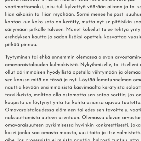
vaatimattomaksi, joku tuli kylvettyä väärään aikaan ja tai s
liian aikaisin tai liian myöhään. Sormi menee helposti suuhu
kohtaa kun koko sato on kerätty, mutta nyt se pitäisikin sa
säilymään pitkälle talveen. Monet kokeilut tulee tehtyä yrity
erehdyksen kautta ja sadon lisäksi opettelu kasvattaa vuosie
pitkää pinnaa.
Tyytyminen tai ehkä ennemmin olemassa olevan arvostamine
omavaraistalouden kulmakivistä. Nykyihmiselle, tai itselleni 
ollut äärimmäisen hyödyllistä opetella viihtymään ja olemaa
sen kanssa mitä on tässä ja nyt. Löytää lomatunnelmaa oma
nauttia kevään ensimmäisistä kasvimaalta kerätyistä salaatt
tarvikkeista, malttaa olla ostamatta sen sataa sorttia, jos 
kaapista on löytynyt yhtä tai kahta asiansa ajavaa tuotetta
Omavaraistaloudessa eläminen tai edes sen tavoittelu, vaati
naksauttamista uuteen asentoon. Olemassa olevan arvosta
omavaraisuuteen pyrkimisessä hyvinkin konkreettisesti. Joka
kasvi jonka saa omasta maasta, uusi taito ja itse valmistettu
aihe. Jos prosessista ei muista nauttia, helposti tuntuu, että