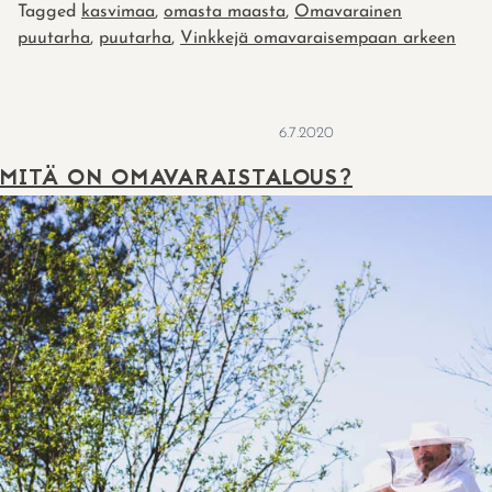
Tagged
kasvimaa
,
omasta maasta
,
Omavarainen
puutarha
,
puutarha
,
Vinkkejä omavaraisempaan arkeen
6.7.2020
MITÄ ON OMAVARAISTALOUS?