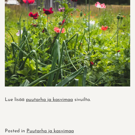
Lue lisää
puutarha ja kasvimaa
sivuilta.
Posted in
Puutarha ja kasvimaa