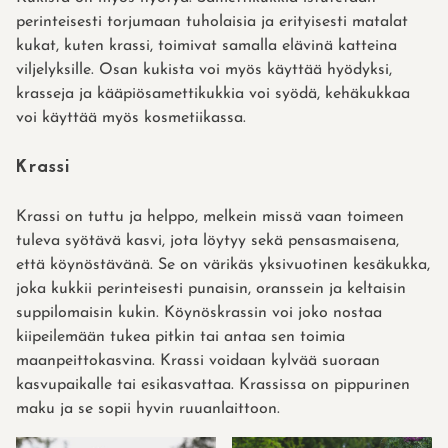
perinteisesti torjumaan tuholaisia ja erityisesti matalat
kukat, kuten krassi, toimivat samalla elävinä katteina
viljelyksille. Osan kukista voi myös käyttää hyödyksi,
krasseja ja kääpiösamettikukkia voi syödä, kehäkukkaa
voi käyttää myös kosmetiikassa.
Krassi
Krassi on tuttu ja helppo, melkein missä vaan toimeen
tuleva syötävä kasvi, jota löytyy sekä pensasmaisena,
että köynöstävänä. Se on värikäs yksivuotinen kesäkukka,
joka kukkii perinteisesti punaisin, oranssein ja keltaisin
suppilomaisin kukin. Köynöskrassin voi joko nostaa
kiipeilemään tukea pitkin tai antaa sen toimia
maanpeittokasvina. Krassi voidaan kylvää suoraan
kasvupaikalle tai esikasvattaa. Krassissa on pippurinen
maku ja se sopii hyvin ruuanlaittoon.