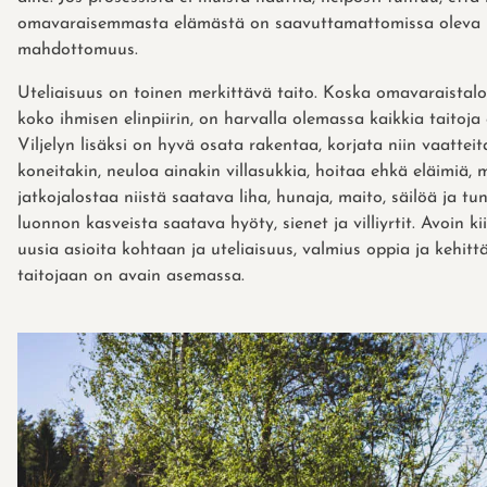
omavaraisemmasta elämästä on saavuttamattomissa oleva
mahdottomuus.
Uteliaisuus on toinen merkittävä taito. Koska omavaraistal
koko ihmisen elinpiirin, on harvalla olemassa kaikkia taitoja
Viljelyn lisäksi on hyvä osata rakentaa, korjata niin vaatteit
koneitakin, neuloa ainakin villasukkia, hoitaa ehkä eläimiä, m
jatkojalostaa niistä saatava liha, hunaja, maito, säilöä ja tu
luonnon kasveista saatava hyöty, sienet ja villiyrtit. Avoin k
uusia asioita kohtaan ja uteliaisuus, valmius oppia ja kehit
taitojaan on avain asemassa.