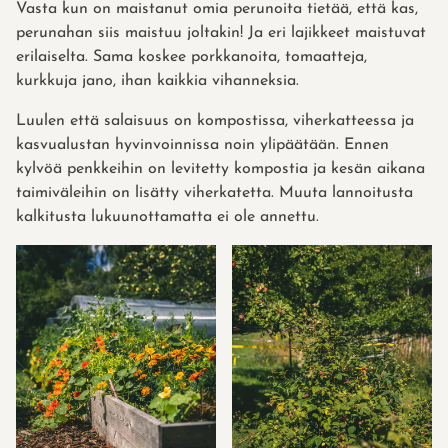
Vasta kun on maistanut omia perunoita tietää, että kas,
perunahan siis maistuu joltakin! Ja eri lajikkeet maistuvat
erilaiselta. Sama koskee porkkanoita, tomaatteja,
kurkkuja jano, ihan kaikkia vihanneksia.
Luulen että salaisuus on kompostissa, viherkatteessa ja
kasvualustan hyvinvoinnissa noin ylipäätään. Ennen
kylvöä penkkeihin on levitetty kompostia ja kesän aikana
taimiväleihin on lisätty viherkatetta. Muuta lannoitusta
kalkitusta lukuunottamatta ei ole annettu.