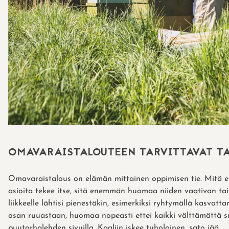
OMAVARAISTALOUTEEN TARVITTAVAT T
Omavaraistalous on elämän mittainen oppimisen tie. Mitä
asioita tekee itse, sitä enemmän huomaa niiden vaativan tai
liikkeelle lähtisi pienestäkin, esimerkiksi ryhtymällä kasvatt
osan ruuastaan, huomaa nopeasti ettei kaikki välttämättä s
puutarhalehden sivuilla. Kaaliin iskee tuholainen, sato jää