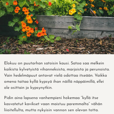
Elokuu on puutarhan satoisin kausi. Satoa saa melkein
kaikista kylvetyistä vihanneksista, marjoista ja perunoista.
Vain hedelmäpuut antavat vielä odottaa itseään. Vaikka
omena taitaa kyllä kypsyä ihan näillä näppäimillä, ellei
ole osittain jo kypsynytkin.
Pidin aina lapsena vanhempieni hokemaa “kyllä itse
kasvatetut kavikset vaan maistuu paremmalta” vähän
liioitellulta, mutta nykyisin vannon sen olevan totta.