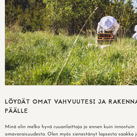
LÖYDÄT OMAT VAHVUUTESI JA RAKENNA
PÄÄLLE
Minä olin melko hyvä ruuanlaittaja jo ennen kuin innostuin
omavaraisuudesta. Olen myös sienestänyt lapsesta saakka 