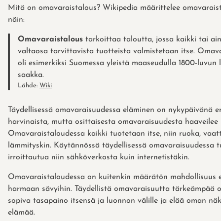
Mitä on omavaraistalous? Wikipedia määrittelee omavarais
näin:
Omavaraistalous
tarkoittaa taloutta, jossa kaikki tai ai
valtaosa tarvittavista tuotteista valmistetaan itse. Omav
oli esimerkiksi Suomessa yleistä maaseudulla 1800-luvun l
saakka.
Lähde:
Wiki
Täydellisessä omavaraisuudessa eläminen on nykypäivänä er
harvinaista, mutta osittaisesta omavaraisuudesta haaveilee
Omavaraistaloudessa kaikki tuotetaan itse, niin ruoka, vaat
lämmityskin. Käytännössä täydellisessä omavaraisuudessa tu
irroittautua niin sähköverkosta kuin internetistäkin.
Omavaraistaloudessa on kuitenkin määrätön mahdollisuus er
harmaan sävyihin. Täydellistä omavaraisuutta tärkeämpää o
sopiva tasapaino itsensä ja luonnon välille ja elää oman nä
elämää.