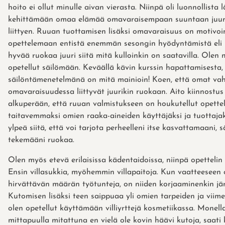
hoito ei ollut minulle aivan vierasta. Niinpä oli luonnollista 
kehittämään omaa elämää omavaraisempaan suuntaan juur
liittyen. Ruuan tuottamisen lisäksi omavaraisuus on motivoi
opettelemaan entistä enemmän sesongin hyödyntämistä eli 
hyvää ruokaa juuri siitä mitä kulloinkin on saatavilla. Olen
opetellut säilömään. Keväällä kävin kurssin hapattamisesta,
säilöntämenetelmänä on mitä mainioin! Koen, että omat va
omavaraisuudessa liittyvät juurikin ruokaan. Aito kiinnostu
alkuperään, että ruuan valmistukseen on houkutellut opett
taitavemmaksi omien raaka-aineiden käyttäjäksi ja tuottajak
ylpeä siitä, että voi tarjota perheelleni itse kasvattamaani, 
tekemääni ruokaa.
Olen myös etevä erilaisissa kädentaidoissa, niinpä opetteli
Ensin villasukkia, myöhemmin villapaitoja. Kun vaatteeseen 
hirvättävän määrän työtunteja, on niiden korjaaminenkin jä
Kutomisen lisäksi teen saippuaa yli omien tarpeiden ja viim
olen opetellut käyttämään villiyrttejä kosmetiikassa. Monel
mittapuulla mitattuna en vielä ole kovin häävi kutoja, saati