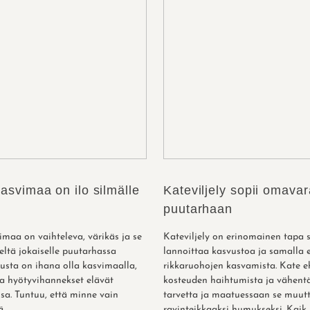
asvimaa on ilo silmälle
Kateviljely sopii omavar
puutarhaan
maa on vaihteleva, värikäs ja se
Kateviljely on erinomainen tapa 
ltä jokaiselle puutarhassa
lannoittaa kasvustoa ja samalla 
nusta on ihana olla kasvimaalla,
rikkaruohojen kasvamista. Kate e
ja hyötyvihannekset elävät
kosteuden haihtumista ja vähent
sa. Tuntuu, että minne vain
tarvetta ja maatuessaan se muut
..
ravinteikkaaksi humukseksi. Kaik..