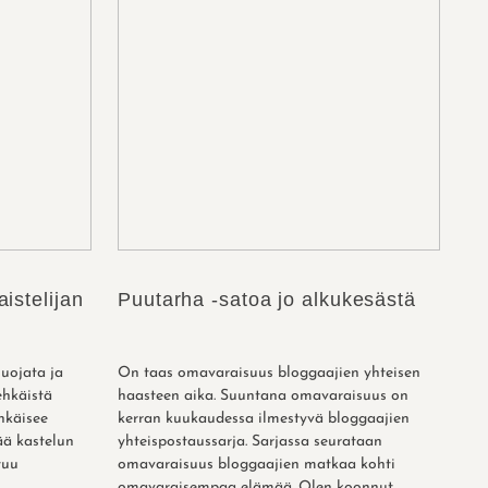
aistelijan
Puutarha -satoa jo alkukesästä
suojata ja
On taas omavaraisuus bloggaajien yhteisen
ehkäistä
haasteen aika. Suuntana omavaraisuus on
hkäisee
kerran kuukaudessa ilmestyvä bloggaajien
ää kastelun
yhteispostaussarja. Sarjassa seurataan
tuu
omavaraisuus bloggaajien matkaa kohti
.
omavaraisempaa elämää. Olen koonnut ...