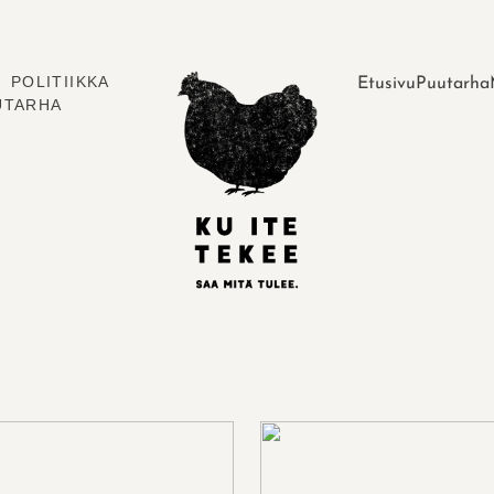
POLITIIKKA
Etusivu
Puutarha
UTARHA