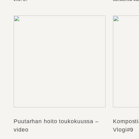
Puutarhan hoito toukokuussa –
Komposti
video
Vlogi#9