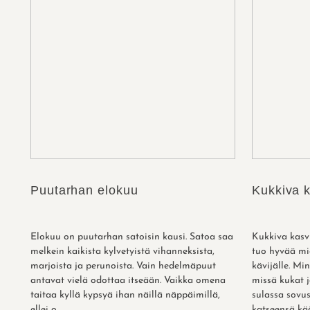
Puutarhan elokuu
Kukkiva k
Elokuu on puutarhan satoisin kausi. Satoa saa
Kukkiva kasvi
melkein kaikista kylvetyistä vihanneksista,
tuo hyvää mie
marjoista ja perunoista. Vain hedelmäpuut
kävijälle. Mi
antavat vielä odottaa itseään. Vaikka omena
missä kukat 
taitaa kyllä kypsyä ihan näillä näppäimillä,
sulassa sovus
ellei o...
katseensä kää.