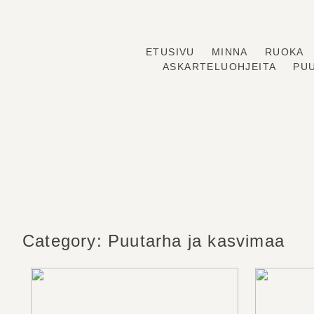
ETUSIVU
MINNA
RUOKA
Skip
ASKARTELUOHJEITA
PU
to
content
Category:
Puutarha ja kasvimaa