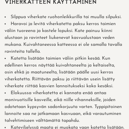
VIHERKATTEEN KÄYTTÄMINEN
Silppua viherkate ruohonleikkurilla tai muulla silpuksi.
Haravoi ja levitä viherkatetta paksu kerros taimien
väliin tuoreena ja kastele lopuksi. Kate painuu kiinni
alustaan ja ravinteet liukenevat kasvualustaan veden
mukana. Kuivahtaneessa katteessa ei ole samalla tavalla
ravinteita tallella.
Katetta lisätään taimien väliin pitkin kesää. Kun
edellinen kerros näyttää kuivahtaneelta ja keltaiselta,
osin ehkä jo maatuneelta, lisätään päälle uusi kerros
viherkatetta. Riittävän paksu ja riittävän usein lisätty
viherkate riittää kasvien lannoitukseksi koko kesäksi.
Elokuussa viherkatetta ei kannata enää antaa
monivuotisille kasveille, eikä niille vihanneksille, joiden
odotetaan kypsyvän sadonkorjuuta varten. Typpipitoinen
lannoite saa ne jatkamaan kasvuaan, eikä varautuminen
talvehtimiseen välttämättä tapahdu.
Kateviljelyssä maata ei muokata vaan katetta lisätään.