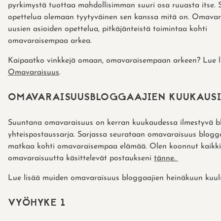
pyrkimystä tuottaa mahdollisimman suuri osa ruuasta itse. 
opettelua olemaan tyytyväinen sen kanssa mitä on. Omavar
uusien asioiden opettelua, pitkäjänteistä toimintaa kohti
omavaraisempaa arkea.
Kaipaatko vinkkejä omaan, omavaraisempaan arkeen? Lue li
Omavaraisuus
.
OMAVARAISUUSBLOGGAAJIEN KUUKAUS
Suuntana omavaraisuus on kerran kuukaudessa ilmestyvä b
yhteispostaussarja. Sarjassa seurataan omavaraisuus blogg
matkaa kohti omavaraisempaa elämää. Olen koonnut kaikki
omavaraisuutta käsittelevät postaukseni
tänne.
Lue lisää muiden omavaraisuus bloggaajien heinäkuun kuulu
VYÖHYKE 1