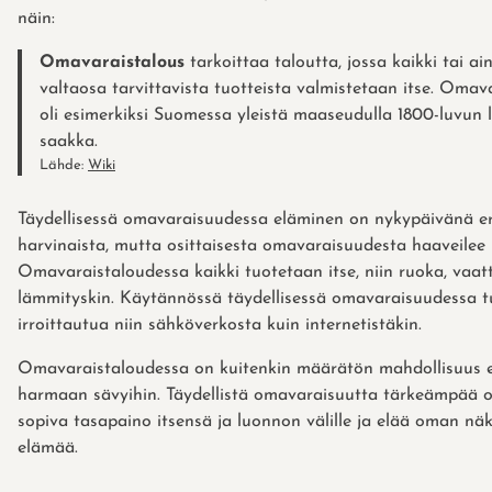
näin:
Omavaraistalous
tarkoittaa taloutta, jossa kaikki tai ai
valtaosa tarvittavista tuotteista valmistetaan itse. Omav
oli esimerkiksi Suomessa yleistä maaseudulla 1800-luvun l
saakka.
Lähde:
Wiki
Täydellisessä omavaraisuudessa eläminen on nykypäivänä er
harvinaista, mutta osittaisesta omavaraisuudesta haaveilee
Omavaraistaloudessa kaikki tuotetaan itse, niin ruoka, vaat
lämmityskin. Käytännössä täydellisessä omavaraisuudessa tu
irroittautua niin sähköverkosta kuin internetistäkin.
Omavaraistaloudessa on kuitenkin määrätön mahdollisuus er
harmaan sävyihin. Täydellistä omavaraisuutta tärkeämpää o
sopiva tasapaino itsensä ja luonnon välille ja elää oman nä
elämää.