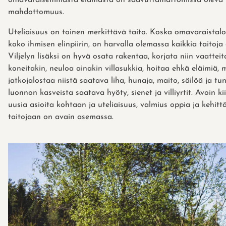
mahdottomuus.
Uteliaisuus on toinen merkittävä taito. Koska omavaraistal
koko ihmisen elinpiirin, on harvalla olemassa kaikkia taitoja
Viljelyn lisäksi on hyvä osata rakentaa, korjata niin vaatteit
koneitakin, neuloa ainakin villasukkia, hoitaa ehkä eläimiä, m
jatkojalostaa niistä saatava liha, hunaja, maito, säilöä ja tu
luonnon kasveista saatava hyöty, sienet ja villiyrtit. Avoin k
uusia asioita kohtaan ja uteliaisuus, valmius oppia ja kehit
taitojaan on avain asemassa.