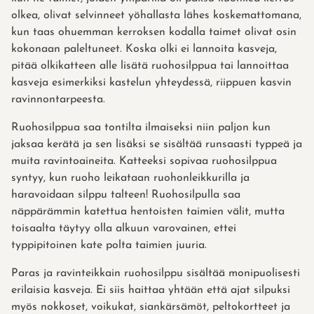
olkea, olivat selvinneet yöhallasta lähes koskemattomana,
kun taas ohuemman kerroksen kodalla taimet olivat osin
kokonaan paleltuneet. Koska olki ei lannoita kasveja,
pitää olkikatteen alle lisätä ruohosilppua tai lannoittaa
kasveja esimerkiksi kastelun yhteydessä, riippuen kasvin
ravinnontarpeesta.
Ruohosilppua saa tontilta ilmaiseksi niin paljon kun
jaksaa kerätä ja sen lisäksi se sisältää runsaasti typpeä ja
muita ravintoaineita. Katteeksi sopivaa ruohosilppua
syntyy, kun ruoho leikataan ruohonleikkurilla ja
haravoidaan silppu talteen! Ruohosilpulla saa
näppärämmin katettua hentoisten taimien välit, mutta
toisaalta täytyy olla alkuun varovainen, ettei
typpipitoinen kate polta taimien juuria.
Paras ja ravinteikkain ruohosilppu sisältää monipuolisesti
erilaisia kasveja. Ei siis haittaa yhtään että ajat silpuksi
myös nokkoset, voikukat, siankärsämöt, peltokortteet ja