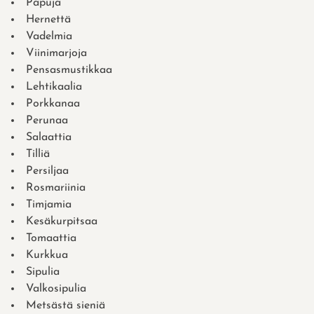
Papuja
Hernettä
Vadelmia
Viinimarjoja
Pensasmustikkaa
Lehtikaalia
Porkkanaa
Perunaa
Salaattia
Tilliä
Persiljaa
Rosmariinia
Timjamia
Kesäkurpitsaa
Tomaattia
Kurkkua
Sipulia
Valkosipulia
Metsästä sieniä