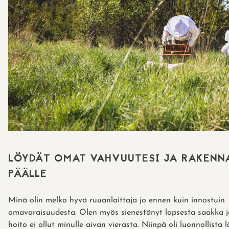
LÖYDÄT OMAT VAHVUUTESI JA RAKENNA
PÄÄLLE
Minä olin melko hyvä ruuanlaittaja jo ennen kuin innostuin
omavaraisuudesta. Olen myös sienestänyt lapsesta saakka 
hoito ei ollut minulle aivan vierasta. Niinpä oli luonnollista 