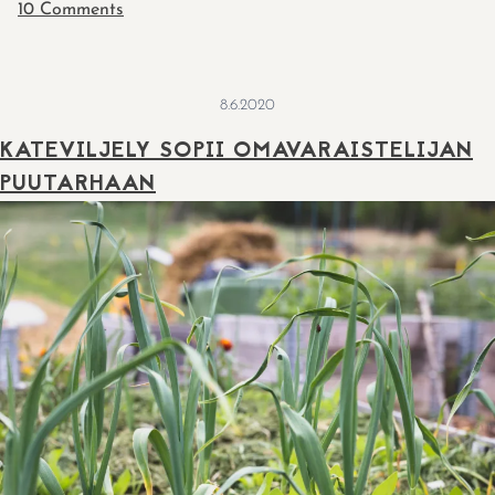
on
10 Comments
Mitä
on
omavaraistalous?
8.6.2020
KATEVILJELY SOPII OMAVARAISTELIJAN
PUUTARHAAN