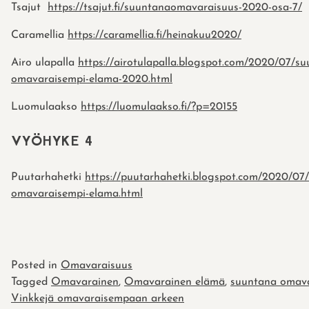
Tsajut
https://tsajut.fi/suuntanaomavaraisuus-2020-osa-7/
Caramellia
https://caramellia.fi/heinakuu2020/
Airo ulapalla
https://airotulapalla.blogspot.com/2020/07/su
omavaraisempi-elama-2020.html
Luomulaakso
https://luomulaakso.fi/?p=20155
VYÖHYKE 4
Puutarhahetki
https://puutarhahetki.blogspot.com/2020/07
omavaraisempi-elama.html
Posted in
Omavaraisuus
Tagged
Omavarainen
,
Omavarainen elämä
,
suuntana omava
Vinkkejä omavaraisempaan arkeen