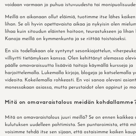
voidaan varmaan jo puhua istuvuudesta tai monipuolisuude
Meillä on aikanaan ollut eläimiä, tuotimme itse lähes kaike
lihan. Se oli hyvin opettavaista aikaa ja nykyisin olen miel
lihaa kuin sitoudun eläinten hoitoon, teurastukseen ja lihan 
Kanoja meillä on kymmenkunta ja se riittää toistaiseksi.
En siis todellakaan ole syntynyt sesonkiajattelun, viherpeuk
villiyrtti tietämyksen kanssa. Olen kehittänyt olemassa olevi
päälle omavaraisuutta lisääviä taitoja käymällä kursseja ja
harjoittelemalla. Lukemalla kirjoja, blogeja ja katselemalla 
videoita. Kokeilemalla rohkeasti. En voi sanoa olevani asiant
monessakaan asiassa, mutta perustaidot olen oppinut jo mo
Mitä on omavaraistalous meidän kohdallamme
Mitä on omavaraistalous juuri meillä? Se on ennen kaikkea
kulutuksen uudelleen pohtimista. Sen puntaroimista, että mi
voisimme tehdä itse sen sijaan, että ostaisimme kaiken kaup