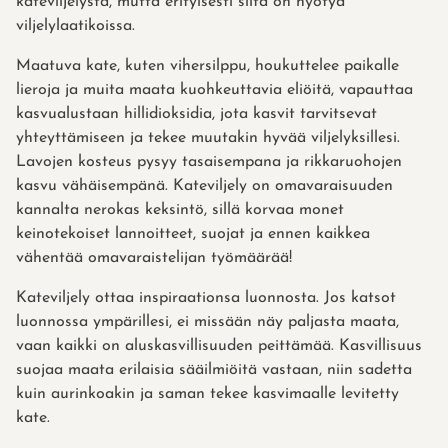
kateviljelystä, mutta erityisesti siitä on hyötyä
viljelylaatikoissa.
Maatuva kate, kuten vihersilppu, houkuttelee paikalle
lieroja ja muita maata kuohkeuttavia eliöitä, vapauttaa
kasvualustaan hillidioksidia, jota kasvit tarvitsevat
yhteyttämiseen ja tekee muutakin hyvää viljelyksillesi.
Lavojen kosteus pysyy tasaisempana ja rikkaruohojen
kasvu vähäisempänä. Kateviljely on omavaraisuuden
kannalta nerokas keksintö, sillä korvaa monet
keinotekoiset lannoitteet, suojat ja ennen kaikkea
vähentää omavaraistelijan työmäärää!
Kateviljely ottaa inspiraationsa luonnosta. Jos katsot
luonnossa ympärillesi, ei missään näy paljasta maata,
vaan kaikki on aluskasvillisuuden peittämää. Kasvillisuus
suojaa maata erilaisia sääilmiöitä vastaan, niin sadetta
kuin aurinkoakin ja saman tekee kasvimaalle levitetty
kate.