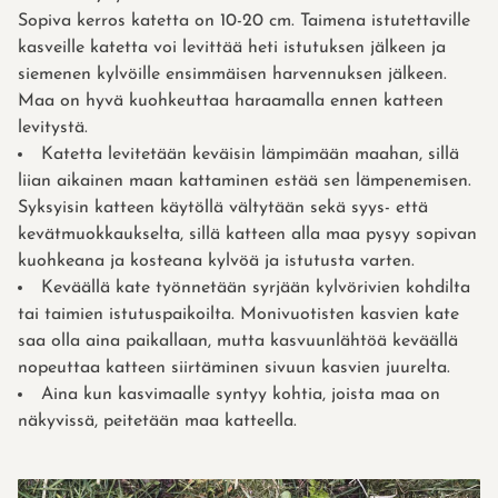
Sopiva kerros katetta on 10-20 cm. Taimena istutettaville
kasveille katetta voi levittää heti istutuksen jälkeen ja
siemenen kylvöille ensimmäisen harvennuksen jälkeen.
Maa on hyvä kuohkeuttaa haraamalla ennen katteen
levitystä.
Katetta levitetään keväisin lämpimään maahan, sillä
liian aikainen maan kattaminen estää sen lämpenemisen.
Syksyisin katteen käytöllä vältytään sekä syys- että
kevätmuokkaukselta, sillä katteen alla maa pysyy sopivan
kuohkeana ja kosteana kylvöä ja istutusta varten.
Keväällä kate työnnetään syrjään kylvörivien kohdilta
tai taimien istutuspaikoilta. Monivuotisten kasvien kate
saa olla aina paikallaan, mutta kasvuunlähtöä keväällä
nopeuttaa katteen siirtäminen sivuun kasvien juurelta.
Aina kun kasvimaalle syntyy kohtia, joista maa on
näkyvissä, peitetään maa katteella.