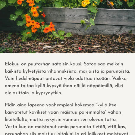
Elokuu on puutarhan satoisin kausi. Satoa saa melkein
kaikista kylvetyistä vihanneksista, marjoista ja perunoista.
Vain hedelmäpuut antavat vielä odottaa itseään. Vaikka
omena taitaa kyllä kypsyä ihan näillä näppäimillä, ellei
ole osittain jo kypsynytkin.
Pidin aina lapsena vanhempieni hokemaa “kyllä itse
kasvatetut kavikset vaan maistuu paremmalta” vähän
liioitellulta, mutta nykyisin vannon sen olevan totta.
Vasta kun on maistanut omia perunoita tietää, että kas,
perunahan siis maistuu joltakin! Ja eri lajikkeet maistuvat