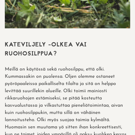
KATEVILJELY -OLKEA VAI
RUOHOSILPPUA?
Meillä on käytössä sekä ruohosilppu, että olki.
Kummassakin on puolensa. Oljen olemme ostaneet
pyöröpaaleissa paikalliselta tilalta ja sitä on helppo
levittää suurillekin alueille. Olki toimii mainiosti
rikkaruohojen estämiseksi, se pitää kosteutta
kasvualustassa ja vilkastuttaa pieneliötoimintaa, aivan
kuin ruohosilppukin, mutta sillä on vähäinen
lannoitusteho. Olki myös suojaa taimia kylmältä.
Huomasin sen muutama yö sitten ihan konkreettisesti,
kun ne taimet, joiden ympärillä oli paksu kuohkea kerros