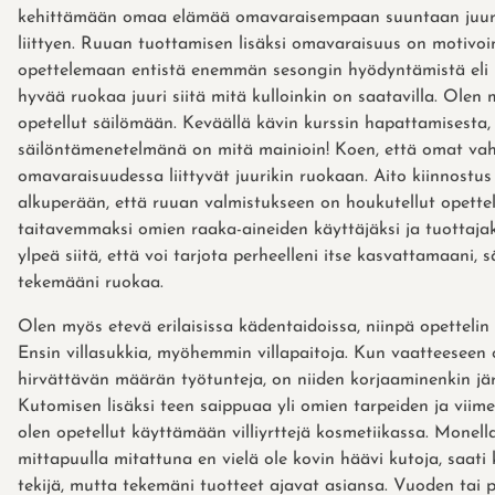
kehittämään omaa elämää omavaraisempaan suuntaan juur
liittyen. Ruuan tuottamisen lisäksi omavaraisuus on motivoi
opettelemaan entistä enemmän sesongin hyödyntämistä eli 
hyvää ruokaa juuri siitä mitä kulloinkin on saatavilla. Olen
opetellut säilömään. Keväällä kävin kurssin hapattamisesta,
säilöntämenetelmänä on mitä mainioin! Koen, että omat va
omavaraisuudessa liittyvät juurikin ruokaan. Aito kiinnostu
alkuperään, että ruuan valmistukseen on houkutellut opett
taitavemmaksi omien raaka-aineiden käyttäjäksi ja tuottajak
ylpeä siitä, että voi tarjota perheelleni itse kasvattamaani, 
tekemääni ruokaa.
Olen myös etevä erilaisissa kädentaidoissa, niinpä opetteli
Ensin villasukkia, myöhemmin villapaitoja. Kun vaatteeseen 
hirvättävän määrän työtunteja, on niiden korjaaminenkin jä
Kutomisen lisäksi teen saippuaa yli omien tarpeiden ja viim
olen opetellut käyttämään villiyrttejä kosmetiikassa. Monel
mittapuulla mitattuna en vielä ole kovin häävi kutoja, saati
tekijä, mutta tekemäni tuotteet ajavat asiansa. Vuoden tai 