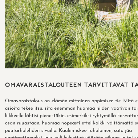
OMAVARAISTALOUTEEN TARVITTAVAT T
Omavaraistalous on elämän mittainen oppimisen tie. Mitä
asioita tekee itse, sitä enemmän huomaa niiden vaativan tai
liikkeelle lähtisi pienestäkin, esimerkiksi ryhtymällä kasvatt
osan ruuastaan, huomaa nopeasti ettei kaikki välttämättä s
puutarhalehden sivuilla. Kaaliin iskee tuholainen, sato jää
vaatimattomaksi, joku tuli kylvettyä väärään aikaan ja tai s