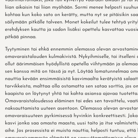
liian aikaisin tai liian myöhään. Sormi menee helposti suuhu
kohtaa kun koko sato on kerätty, mutta nyt se pitäisikin sa
säilymään pitkälle talveen. Monet kokeilut tulee tehtyä yrity
erehdyksen kautta ja sadon lisäksi opettelu kasvattaa vuosie
pitkää pinnaa.
Tyytyminen tai ehkä ennemmin olemassa olevan arvostamine
omavaraistalouden kulmakivistä. Nykyihmiselle, tai itselleni 
ollut äärimmäisen hyödyllistä opetella viihtymään ja olemaa
sen kanssa mitä on tässä ja nyt. Löytää lomatunnelmaa oma
nauttia kevään ensimmäisistä kasvimaalta kerätyistä salaatt
tarvikkeista, malttaa olla ostamatta sen sataa sorttia, jos 
kaapista on löytynyt yhtä tai kahta asiansa ajavaa tuotetta
Omavaraistaloudessa eläminen tai edes sen tavoittelu, vaati
naksauttamista uuteen asentoon. Olemassa olevan arvosta
omavaraisuuteen pyrkimisessä hyvinkin konkreettisesti. Joka
kasvi jonka saa omasta maasta, uusi taito ja itse valmistettu
aihe. Jos prosessista ei muista nauttia, helposti tuntuu, että
omavaraisemmasta elämästä on saavuttamattomissa oleva