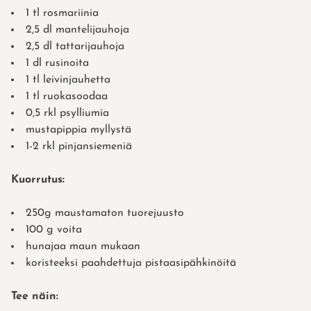
1 tl rosmariinia
2,5 dl mantelijauhoja
2,5 dl tattarijauhoja
1 dl rusinoita
1 tl leivinjauhetta
1 tl ruokasoodaa
0,5 rkl psylliumia
mustapippia myllystä
1-2 rkl pinjansiemeniä
Kuorrutus:
250g maustamaton tuorejuusto
100 g voita
hunajaa maun mukaan
koristeeksi paahdettuja pistaasipähkinöitä
Tee näin: