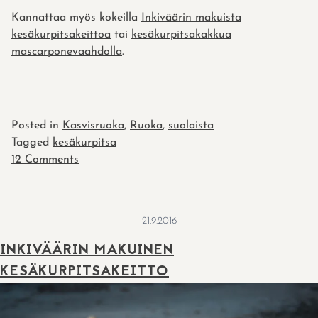
Kannattaa myös kokeilla
Inkiväärin makuista
kesäkurpitsakeittoa
tai
kesäkurpitsakakkua
mascarponevaahdolla
.
Posted in
Kasvisruoka
,
Ruoka
,
suolaista
Tagged
kesäkurpitsa
on
12 Comments
Kesäkurpitsafritterit
21.9.2016
INKIVÄÄRIN MAKUINEN
KESÄKURPITSAKEITTO