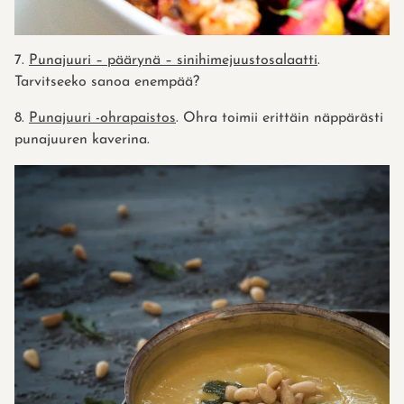
7.
Punajuuri – päärynä – sinihimejuustosalaatti
.
Tarvitseeko sanoa enempää?
8.
Punajuuri -ohrapaistos
. Ohra toimii erittäin näppärästi
punajuuren kaverina.