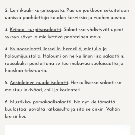
2.
Lehtikaali- kurpitsapasta
. Pastan joukkoon sekoitetaan
uunissa paahdettuja kauden kasviksia ja vuohenjuustoa.
3.
Kvinoa- kurpitsasalaatti
. Salaatissa yhdistyvät upeat
syksyn sävyt ja miellyttävä paahteinen maku.
4.
Kvinoasalaatti linsseillä, herneillä, mintulla ja
haloumijuustolla.
Haloumi on herkullinen lisä salaattiin,
rapsakaksi paistettuna se tuo mukavaa suolaisuutta ja
hauskaa tekstuuria.
5.
Aasialainen nuudelisalaatti
. Herkullisessa salaatissa
maistuu inkivääri, chili ja korianteri.
6.
Mustikka- parsakaalisalaatti
. No nyt kieltämättä
kuulostaa luovalta ratkaisulta ja sitä se onkin. Vähän
kreisii hei.