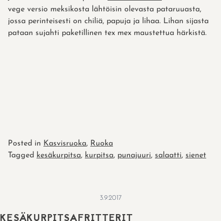
vege versio meksikosta lähtöisin olevasta pataruuasta,
jossa perinteisesti on chiliä, papuja ja lihaa. Lihan sijasta
pataan sujahti paketillinen tex mex maustettua härkistä.
Posted in
Kasvisruoka
,
Ruoka
Tagged
kesäkurpitsa
,
kurpitsa
,
punajuuri
,
salaatti
,
sienet
3.9.2017
KESÄKURPITSAFRITTERIT