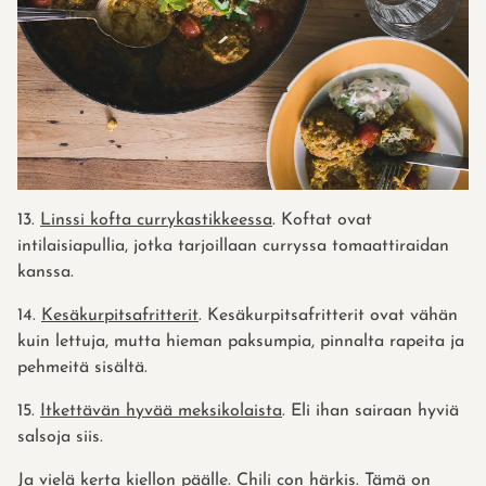
13.
Linssi kofta currykastikkeessa
. Koftat ovat
intilaisiapullia, jotka tarjoillaan curryssa tomaattiraidan
kanssa.
14.
Kesäkurpitsafritterit
. Kesäkurpitsafritterit ovat vähän
kuin lettuja, mutta hieman paksumpia, pinnalta rapeita ja
pehmeitä sisältä.
15.
Itkettävän hyvää meksikolaista
. Eli ihan sairaan hyviä
salsoja siis.
Ja vielä kerta kiellon päälle.
Chili con härkis
. Tämä on