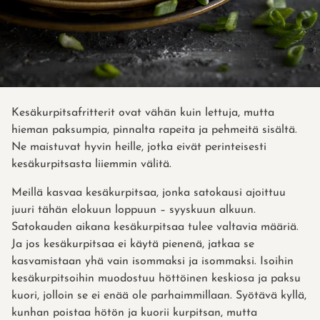
Kesäkurpitsafritterit ovat vähän kuin lettuja, mutta
hieman paksumpia, pinnalta rapeita ja pehmeitä sisältä.
Ne maistuvat hyvin heille, jotka eivät perinteisesti
kesäkurpitsasta liiemmin välitä.
Meillä kasvaa kesäkurpitsaa, jonka satokausi ajoittuu
juuri tähän elokuun loppuun – syyskuun alkuun.
Satokauden aikana kesäkurpitsaa tulee valtavia määriä.
Ja jos kesäkurpitsaa ei käytä pienenä, jatkaa se
kasvamistaan yhä vain isommaksi ja isommaksi. Isoihin
kesäkurpitsoihin muodostuu höttöinen keskiosa ja paksu
kuori, jolloin se ei enää ole parhaimmillaan. Syötävä kyllä,
kunhan poistaa hötön ja kuorii kurpitsan, mutta