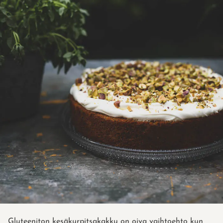
Gluteeniton kesäkurpitsakakku on oiva vaihtoehto kun