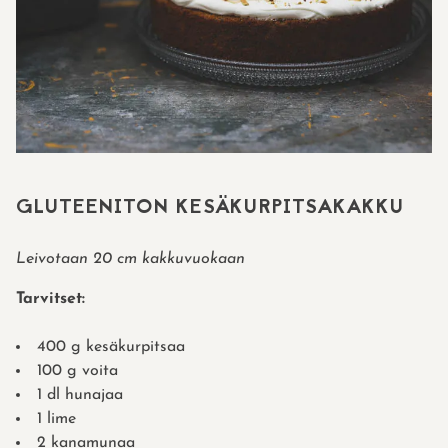
GLUTEENITON KESÄKURPITSAKAKKU
Leivotaan 20 cm kakkuvuokaan
Tarvitset:
400 g kesäkurpitsaa
100 g voita
1 dl hunajaa
1 lime
2 kanamunaa