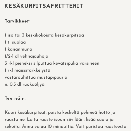
KESÄKURPITSAFRITTERIT
Tarvikkeet:
1 iso tai 3 keskikokoista kesäkurpitsaa
1 tl suolaa
1 kananmuna
1/2-1 dl vehnäjauhoja
3 rkl pieneksi silputtua kevätsipulia varsineen
1 rkl maissitärkkelystä
vastarouhittua mustapippuria
n. 0,5 dl ruokaöljyä
Tee näin:
Kuori kesäkurpitsat, poista keskeltä pehmeä höttö ja
raasta ne. Laita raaste isoon siivilään, lisää suola ja
sekoita. Anna valua 10 minuuttia. Voit puristaa raasteesta