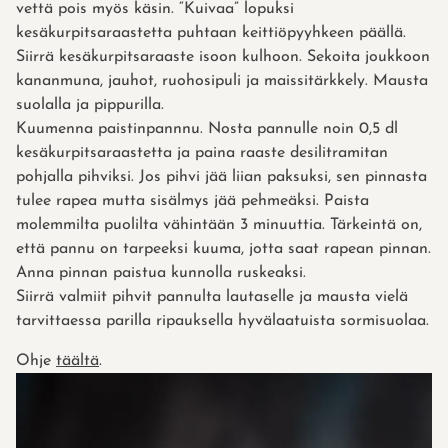
vettä pois myös käsin. “Kuivaa” lopuksi
kesäkurpitsaraastetta puhtaan keittiöpyyhkeen päällä.
Siirrä kesäkurpitsaraaste isoon kulhoon. Sekoita joukkoon
kananmuna, jauhot, ruohosipuli ja maissitärkkely. Mausta
suolalla ja pippurilla.
Kuumenna paistinpannnu. Nosta pannulle noin 0,5 dl
kesäkurpitsaraastetta ja paina raaste desilitramitan
pohjalla pihviksi. Jos pihvi jää liian paksuksi, sen pinnasta
tulee rapea mutta sisälmys jää pehmeäksi. Paista
molemmilta puolilta vähintään 3 minuuttia. Tärkeintä on,
että pannu on tarpeeksi kuuma, jotta saat rapean pinnan.
Anna pinnan paistua kunnolla ruskeaksi.
Siirrä valmiit pihvit pannulta lautaselle ja mausta vielä
tarvittaessa parilla ripauksella hyvälaatuista sormisuolaa.
Ohje
täältä
.