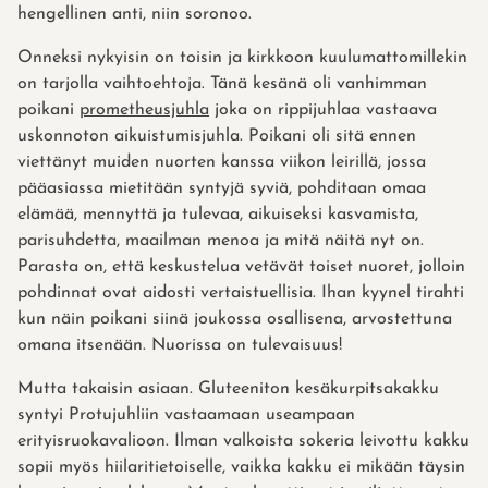
hengellinen anti, niin soronoo.
Onneksi nykyisin on toisin ja kirkkoon kuulumattomillekin
on tarjolla vaihtoehtoja. Tänä kesänä oli vanhimman
poikani
prometheusjuhla
joka on rippijuhlaa vastaava
uskonnoton aikuistumisjuhla. Poikani oli sitä ennen
viettänyt muiden nuorten kanssa viikon leirillä, jossa
pääasiassa mietitään syntyjä syviä, pohditaan omaa
elämää, mennyttä ja tulevaa, aikuiseksi kasvamista,
parisuhdetta, maailman menoa ja mitä näitä nyt on.
Parasta on, että keskustelua vetävät toiset nuoret, jolloin
pohdinnat ovat aidosti vertaistuellisia. Ihan kyynel tirahti
kun näin poikani siinä joukossa osallisena, arvostettuna
omana itsenään. Nuorissa on tulevaisuus!
Mutta takaisin asiaan. Gluteeniton kesäkurpitsakakku
syntyi Protujuhliin vastaamaan useampaan
erityisruokavalioon. Ilman valkoista sokeria leivottu kakku
sopii myös hiilaritietoiselle, vaikka kakku ei mikään täysin