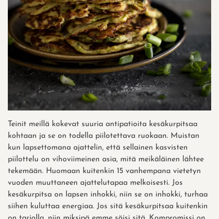
Teinit meillä kokevat suuria antipatioita kesäkurpitsaa
kohtaan ja se on todella piilotettava ruokaan. Muistan
kun lapsettomana ajattelin, että sellainen kasvisten
piilottelu on vihoviimeinen asia, mitä meikäläinen lähtee
tekemään. Huomaan kuitenkin 15 vanhempana vietetyn
vuoden muuttaneen ajattelutapaa melkoisesti. Jos
kesäkurpitsa on lapsen inhokki, niin se on inhokki, turhaa
siihen kuluttaa energiaa. Jos sitä kesäkurpitsaa kuitenkin
on tarjolla, niin miksipä emme söisi sitä. Kompromissi on