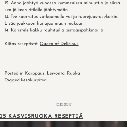
Anna jäähtyä vuoassa kymmenisen minuuttia ja siirrä
sen jälkeen ritilälle jäähtymään.
Tee kuorrutus vatkaamalla voi ja tuorejuustosekaisin.
Lisää joukkoon hunajaa maun mukaan.
Koristele kakku rouhituilla pistaasipähkinöillä
Kiitos reseptistä:
Queen of Delicious
Posted in
Karppaus
,
Leivonta
,
Ruoka
Tagged
kesäkurpitsa
10.10.2017
15 KASVISRUOKA RESEPTIÄ