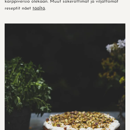
karppiversio olekaan. Muut sokerottimat ja viljattomat
reseptit näet
täältä
.