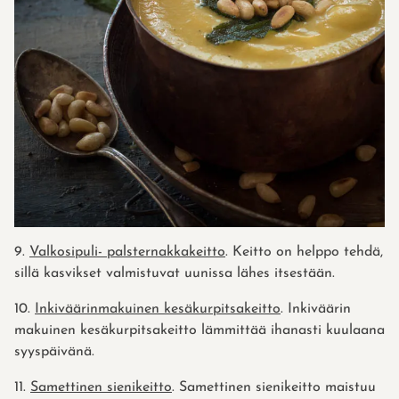
9.
Valkosipuli- palsternakkakeitto
. Keitto on helppo tehdä,
sillä kasvikset valmistuvat uunissa lähes itsestään.
10.
Inkiväärinmakuinen kesäkurpitsakeitto
. Inkiväärin
makuinen kesäkurpitsakeitto lämmittää ihanasti kuulaana
syyspäivänä.
11.
Samettinen sienikeitto
. Samettinen sienikeitto maistuu