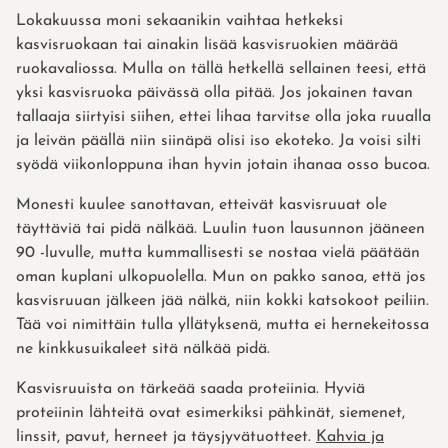
Lokakuussa moni sekaanikin vaihtaa hetkeksi
kasvisruokaan tai ainakin lisää kasvisruokien määrää
ruokavaliossa. Mulla on tällä hetkellä sellainen teesi, että
yksi kasvisruoka päivässä olla pitää. Jos jokainen tavan
tallaaja siirtyisi siihen, ettei lihaa tarvitse olla joka ruualla
ja leivän päällä niin siinäpä olisi iso ekoteko. Ja voisi silti
syödä viikonloppuna ihan hyvin jotain ihanaa osso bucoa.
Monesti kuulee sanottavan, etteivät kasvisruuat ole
täyttäviä tai pidä nälkää. Luulin tuon lausunnon jääneen
90 -luvulle, mutta kummallisesti se nostaa vielä päätään
oman kuplani ulkopuolella. Mun on pakko sanoa, että jos
kasvisruuan jälkeen jää nälkä, niin kokki katsokoot peiliin.
Tää voi nimittäin tulla yllätyksenä, mutta ei hernekeitossa
ne kinkkusuikaleet sitä nälkää pidä.
Kasvisruuista on tärkeää saada proteiinia. Hyviä
proteiinin lähteitä ovat esimerkiksi pähkinät, siemenet,
linssit, pavut, herneet ja täysjyvätuotteet.
Kahvia ja