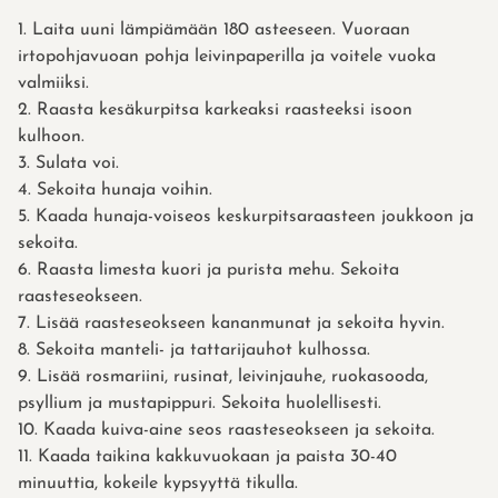
Laita uuni lämpiämään 180 asteeseen. Vuoraan
irtopohjavuoan pohja leivinpaperilla ja voitele vuoka
valmiiksi.
Raasta kesäkurpitsa karkeaksi raasteeksi isoon
kulhoon.
Sulata voi.
Sekoita hunaja voihin.
Kaada hunaja-voiseos keskurpitsaraasteen joukkoon ja
sekoita.
Raasta limesta kuori ja purista mehu. Sekoita
raasteseokseen.
Lisää raasteseokseen kananmunat ja sekoita hyvin.
Sekoita manteli- ja tattarijauhot kulhossa.
Lisää rosmariini, rusinat, leivinjauhe, ruokasooda,
psyllium ja mustapippuri. Sekoita huolellisesti.
Kaada kuiva-aine seos raasteseokseen ja sekoita.
Kaada taikina kakkuvuokaan ja paista 30-40
minuuttia, kokeile kypsyyttä tikulla.