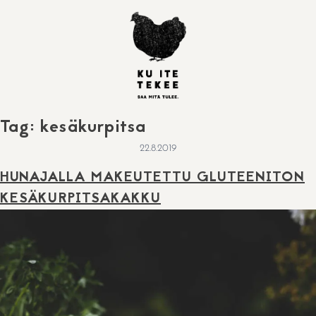
Skip
to
content
Tag:
kesäkurpitsa
22.8.2019
HUNAJALLA MAKEUTETTU GLUTEENITON
KESÄKURPITSAKAKKU