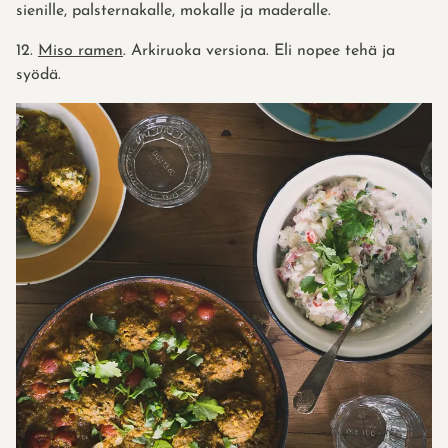
sienille, palsternakalle, mokalle ja maderalle.
12.
Miso ramen
. Arkiruoka versiona. Eli nopee tehä ja
syödä.