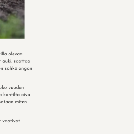
illä olevaa
t auki, saattaa
den sähkölangan
 koko vuoden
 kantilta oiva
tsotaan miten
 vaativat