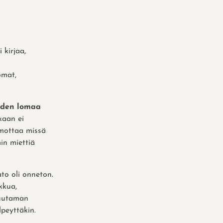
 kirjaa,
omat,
uden lomaa
kaan ei
hmottaa missä
in miettiä
o oli onneton.
kkua,
muutaman
peyttäkin.