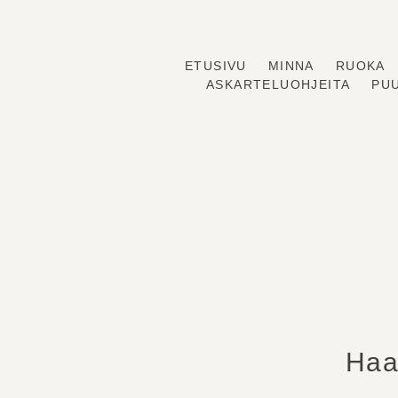
ETUSIVU
MINNA
RUOKA
Skip
ASKARTELUOHJEITA
PU
to
content
Haa