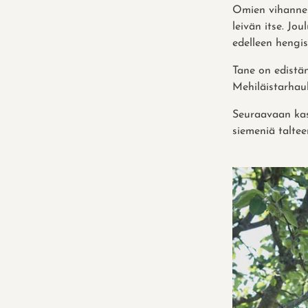
Omien vihannes
leivän itse. Jou
edelleen hengiss
Tane on edistä
Mehiläistarhau
Seuraavaan kas
siemeniä talteen