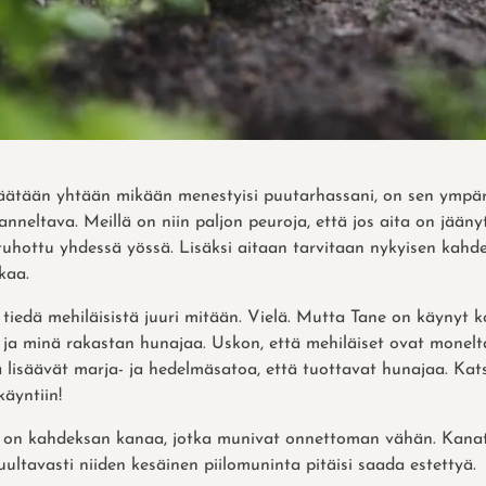
ipäätään yhtään mikään menestyisi puutarhassani, on sen ympär
nneltava. Meillä on niin paljon peuroja, että jos aita on jääny
 tuhottu yhdessä yössä. Lisäksi aitaan tarvitaan nykyisen kah
kaa.
 tiedä mehiläisistä juuri mitään. Vielä. Mutta Tane on käynyt
 ja minä rakastan hunajaa. Uskon, että mehiläiset ovat monelta
kä lisäävät marja- ja hedelmäsatoa, että tuottavat hunajaa. Ka
äyntiin!
ä on kahdeksan kanaa, jotka munivat onnettoman vähän. Kanat
luultavasti niiden kesäinen piilomuninta pitäisi saada estettyä.