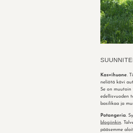
SUUNNITE
Kasvihuone
. 
neliötä kävi au
Se on muutoin 
edellisvuoden t
basilikaa ja mu
Potangeria
. S
blogiinkin
. Tal
pääsemme aloit