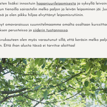
ten lisäksi innostuin
hapanjuurileipomisesta
ja syksyllä leivoi
lun tienoilla sairastelin melko paljon ja leivän leipominen jäi. J
ä ja olen pikku hiljaa elvyttänyt leipomisrutiinin.
nyt omavaraisuus suunnitelmaamme omalta osaltaan kurssitta
ksen perusteissa ja
siiderin tuotannossa
.
vukauteen olen myös varautunut sillä, että keräsin melko palj
. Että ihan alusta tässä ei tarvitse aloittaa!