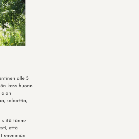
ntinen alle 5
liön kasvihuone.
 aion
a, salaattia,
 siitä tänne
sti, että
nyt enemmän