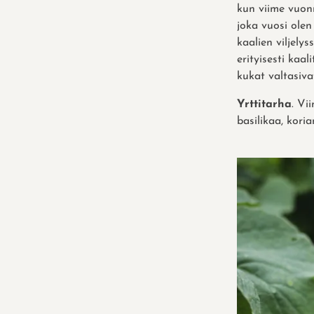
kun viime vuon
joka vuosi olen
kaalien viljely
erityisesti kaa
kukat valtasiv
Yrttitarha
. Vi
basilikaa, korian