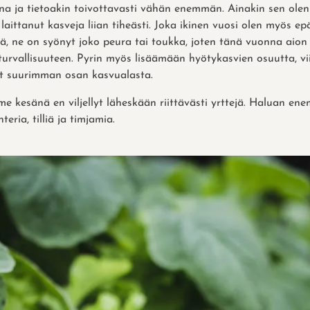
na ja tietoakin toivottavasti vähän enemmän. Ainakin sen olen
 laittanut kasveja liian tiheästi. Joka ikinen vuosi olen myös e
ssä, ne on syönyt joko peura tai toukka, joten tänä vuonna aio
liturvallisuuteen. Pyrin myös lisäämään hyötykasvien osuutta, v
at suurimman osan kasvualasta.
ime kesänä en viljellyt läheskään riittävästi yrttejä. Haluan en
teria, tilliä ja timjamia.