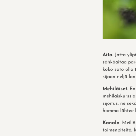
Aita
. Jotta yl
sähköaitaa para
koko sato olla
sijaan neljä lan
Mehiläiset
. En
mehiläiskurssia
sijoitus, ne se
homma lähtee k
Kanala
. Meill
toimenpiteitä, 