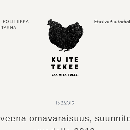
POLITIIKKA
Etusivu
Puutarha
UTARHA
13.2.2019
veena omavaraisuus, suunnit