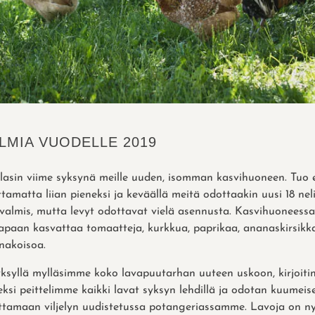
LMIA VUODELLE 2019
Tilasin viime syksynä meille uuden, isomman kasvihuoneen. Tuo e
ttamatta liian pieneksi ja keväällä meitä odottaakin uusi 18 ne
valmis, mutta levyt odottavat vielä asennusta. Kasvihuoneessa
apaan kasvattaa tomaatteja, kurkkua, paprikaa, ananaskirsikka
nakoisoa.
yksyllä mylläsimme koko lavapuutarhan uuteen uskoon, kirjoitin
veksi peittelimme kaikki lavat syksyn lehdillä ja odotan kuumeise
tamaan viljelyn uudistetussa potangeriassamme. Lavoja on 