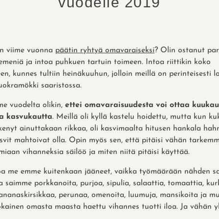
vuodelle 2019
un viime vuonna
päätin ryhtyä omavaraiseksi
? Olin ostanut pari
iemeniä ja intoa puhkuen tartuin toimeen. Intoa riittikin koko
n, kunnes tultiin heinäkuuhun, jolloin meillä on perinteisesti l
 vuokramökki saaristossa.
ime vuodelta olikin,
ettei omavaraisuudesta voi ottaa kuuka
a kasvukautta
. Meillä oli kyllä kastelu hoidettu, mutta kun ku
kenyt ainuttakaan rikkaa, oli kasvimaalta hitusen hankala ha
svit mahtoivat olla. Opin myös sen, että pitäisi vähän tarkemm
iaan vihanneksia säilöö ja miten niitä pitäisi käyttää.
oa me emme kuitenkaan jääneet, vaikka työmäärään nähden sat
aimme porkkanoita, purjoa, sipulia, salaattia, tomaattia, kur
 ananaskirsikkaa, perunaa, omenoita, luumuja, mansikoita ja 
kainen omasta maasta haettu vihannes tuotti iloa. Ja vähän yl