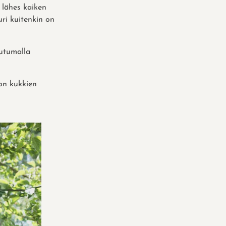
n lähes kaiken
uuri kuitenkin on
utumalla
on kukkien