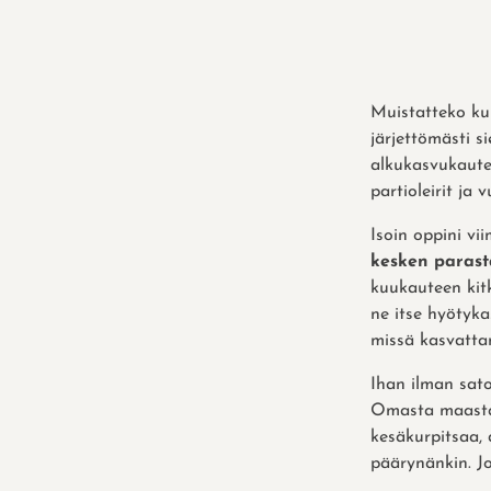
Muistatteko k
järjettömästi s
alkukasvukautee
partioleirit ja
Isoin oppini vi
kesken parast
kuukauteen kit
ne itse hyötyka
missä kasvattam
Ihan ilman sat
Omasta maasta s
kesäkurpitsaa,
päärynänkin. Jo