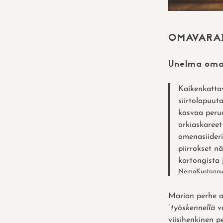
OMAVARAI
Unelma oma
Kaikenkattav
siirtolapuut
kasvaa perun
arkiaskareet
omenasiideri
piirrokset n
kartongista 
NemoKustannu
Marian perhe a
“
työskennellä
viisihenkinen p