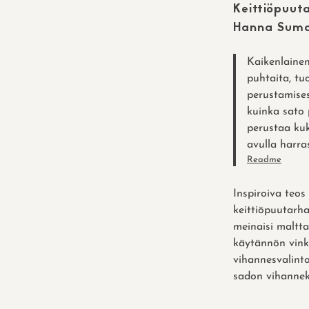
Keittiöpuut
Hanna Suma
Kaikenlaine
puhtaita, tu
perustamises
kuinka sato 
perustaa kukk
avulla harra
Readme
Inspiroiva teo
keittiöpuutarha
meinaisi maltta
käytännön vink
vihannesvalinto
sadon vihanneks