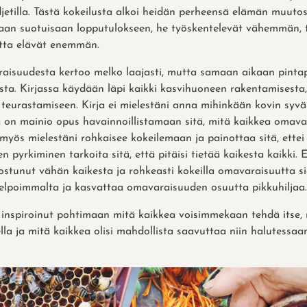
etilla. Tästä kokeilusta alkoi heidän perheensä elämän muutos,
aan suotuisaan lopputulokseen, he työskentelevät vähemmän, 
ta elävät enemmän.
isuudesta kertoo melko laajasti, mutta samaan aikaan pintap
ta. Kirjassa käydään läpi kaikki kasvihuoneen rakentamisesta,
 teurastamiseen. Kirja ei mielestäni anna mihinkään kovin syväl
a on mainio opus havainnoillistamaan sitä, mitä kaikkea omava
a myös mielestäni rohkaisee kokeilemaan ja painottaa sitä, ettei
 pyrkiminen tarkoita sitä, että pitäisi tietää kaikesta kaikki
nostunut vähän kaikesta ja rohkeasti kokeilla omavaraisuutta si
 helpoimmalta ja kasvattaa omavaraisuuden osuutta pikkuhiljaa.
n inspiroinut pohtimaan mitä kaikkea voisimmekaan tehdä itse, m
la ja mitä kaikkea olisi mahdollista saavuttaa niin halutessaan