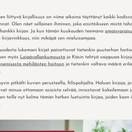
n liittyvä kirjallisuus on viime aikoina täyttänyt kaikki kod
nnat. Olen näet sellainen ihminen, joka ensitöikseen mistä tah
 hankkii kirjan. Ja kun tämän kuukauden teemana
omaisvarais
 kirjavinkkaus, niin mikäpä sen mieluisampaa.
uodesta lukemani kirjat painottuvat tietenkin puutarhan hoito
 luen myös
Leipävallankumousta
ja Käsin tehtyä saippuaa kirjoj
anemisesta
mehiläisten hoitoon
ja tietenkin valtava määrä erila
.
hyvin pitkälti kuvien perusteella, fiilispohjalta. Haluan kirjoja, 
oivat minua ottamaan asioista selvää, innostavat kokeilemaan 
len teille nyt kolme tämän hetken luetuinta kirjaa, joiden koen
.