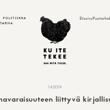
POLITIIKKA
Etusivu
Puutarha
UTARHA
1.4.2019
avaraisuuteen liittyvä kirjallis