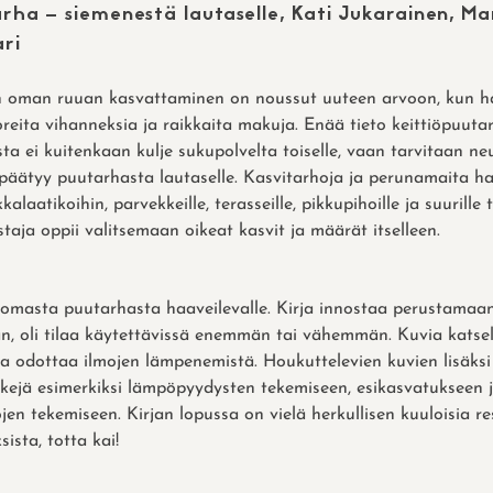
arha – siemenestä lautaselle, Kati Jukarainen, Ma
ri
n oman ruuan kasvattaminen on noussut uuteen arvoon, kun h
oreita vihanneksia ja raikkaita makuja. Enää tieto keittiöpuuta
ta ei kuitenkaan kulje sukupolvelta toiselle, vaan tarvitaan neu
päätyy puutarhasta lautaselle. Kasvitarhoja ja perunamaita h
alaatikoihin, parvekkeille, terasseille, pikkupihoille ja suurille t
staja oppii valitsemaan oikeat kasvit ja määrät itselleen.
s omasta puutarhasta haaveilevalle. Kirja innostaa perustama
n, oli tilaa käytettävissä enemmän tai vähemmän. Kuvia katsel
a odottaa ilmojen lämpenemistä. Houkuttelevien kuvien lisäksi
kejä esimerkiksi lämpöpyydysten tekemiseen, esikasvatukseen 
jen tekemiseen. Kirjan lopussa on vielä herkullisen kuuloisia 
ista, totta kai!