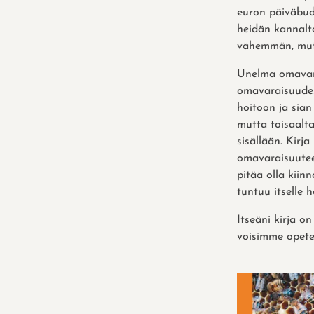
euron päiväbudj
heidän kannalt
vähemmän, mut
Unelma omavara
omavaraisuudes
hoitoon ja sian
mutta toisaalt
sisällään. Kirj
omavaraisuuteen
pitää olla kiin
tuntuu itselle
Itseäni kirja o
voisimme opetel