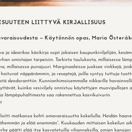
SUUTEEN LIITTYVÄ KIRJALLISUUS
varaisuudesta – Käytönnön opas, Maria Österåk
a ja idearikas käsikirja sopii jokaisen kaupunkiviljelijän, kesäm
arhan omistajan tarpeisiin. Tarkista taulukosta, millaisessa läm
a, millaisessa punajuuri. Marginaaleissa juoksee vinkkejä, joid
 hoituvat näppärämmin, ja reseptejä, joilla syntyy tuttuja tuott
stä deodoranttiin. Kunnianhimoisemmalle nikkarille havainnoll
äyttävät, kuinka vesiviljely onnistuu käytettyjen muovipullojen 
ja lämpöpuhaltimesta saa rakennettua kasvikuivurin.
s
loitti matkansa kohti omavaraisuutta kokeilulla. Heidän haave
 vähemmän ja elää enemmän
“. Kuukauden mittaisen kokeilun ai
erhe päätti elää itse kasvatetuilla vihanneksilla, omien kanojen