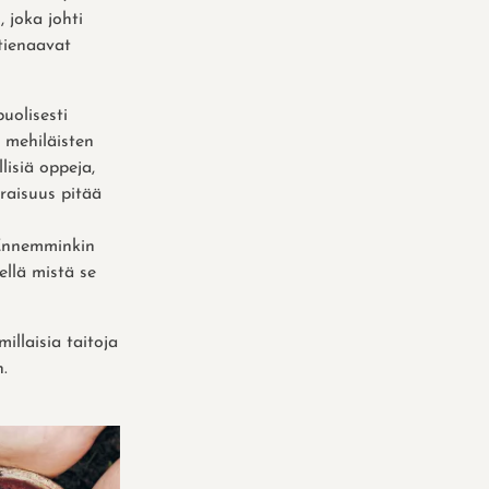
 joka johti
tienaavat
uolisesti
 mehiläisten
lisiä oppeja,
raisuus pitää
. Ennemminkin
ellä mistä se
illaisia taitoja
.