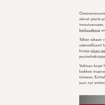
Omavaraisuutee
olevat pöytä pi
innostuessaan,
keskuudessa
on
Tähän aikaan v
säännöllisesti
kirjoja
oluen p
puutarhakirjoja
Valitsen kirjat 
kaikkea inspir
toimeen. Esitte
juuri nyt eniten