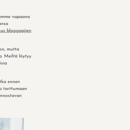
issamme vapaana
ansa
uus bloggaajien
on, mutta
a. Meiltä löytyy
isia
jotka ennen
ja tarttumaan
 innostavan