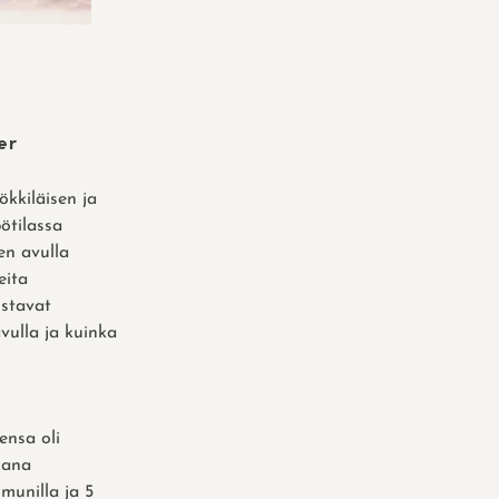
er
ökkiläisen ja
pötilassa
en avulla
eita
istavat
avulla ja kuinka
ensa oli
kana
 munilla ja 5