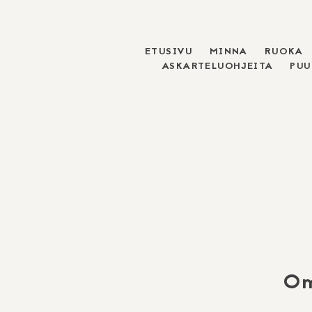
ETUSIVU
MINNA
RUOKA
Skip
ASKARTELUOHJEITA
PU
to
content
Om