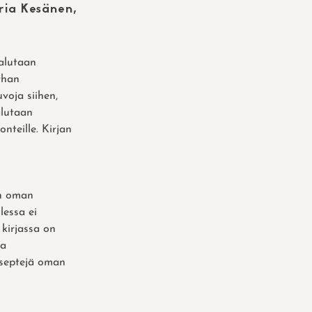
ria Kesänen,
alutaan
rhan
voja siihen,
alutaan
onteille. Kirjan
an oman
lessa ei
 kirjassa on
ja
reseptejä oman