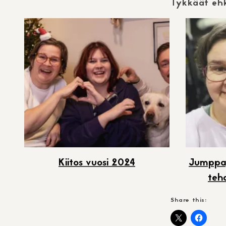
Tykkäät ehk
Kiitos vuosi 2024
Jumppap
teh
Share this: