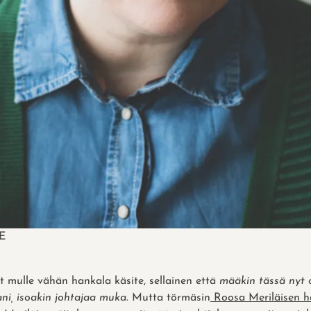
 E
t mulle vähän hankala käsite, sellainen että
määkin tässä nyt 
ani, isoakin johtajaa muka
. Mutta törmäsin
Roosa Meriläisen h