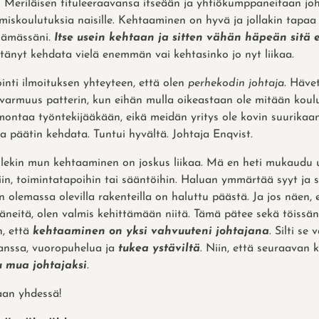
 Meriläisen tituleeraavansa itseään ja yhtiökumppaneitaan joh
miskoulutuksia naisille. Kehtaaminen on hyvä ja jollakin tapa
lämässäni.
Itse usein kehtaan ja sitten vähän häpeän sitä 
itänyt kehdata vielä enemmän vai kehtasinko jo nyt liikaa.
tointi ilmoituksen yhteyteen, että olen
perhekodin johtaja
. Hävet
ävarmuus patterin, kun eihän mulla oikeastaan ole mitään koul
montaa työntekijääkään, eikä meidän yritys ole kovin suurikaan,
a päätin kehdata. Tuntui hyvältä. Johtaja Enqvist.
oillekin mun kehtaaminen on joskus liikaa. Mä en heti mukaudu 
siin, toimintatapoihin tai sääntöihin. Haluan ymmärtää syyt ja 
hin olemassa olevilla rakenteilla on haluttu päästä. Ja jos näen,
äneitä, olen valmis kehittämään niitä. Tämä pätee sekä töissän
n, että
kehtaaminen on yksi vahvuuteni johtajana
. Silti se
anssa, vuoropuhelua ja
tukea ystäviltä
. Niin, että seuraavan 
u mua johtajaksi
.
aan yhdessä!