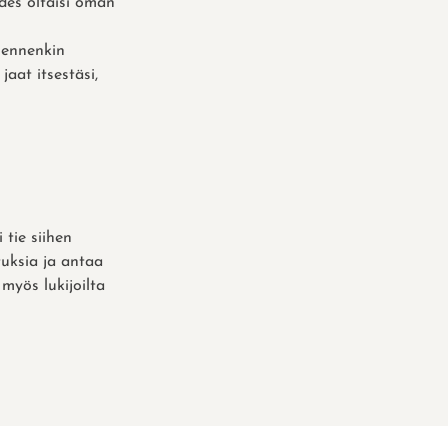
edes oltaisi oman
 ennenkin
aat itsestäsi,
 tie siihen
tuksia ja antaa
myös lukijoilta