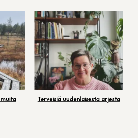
 muita
Terveisiä uudenlaisesta arjesta