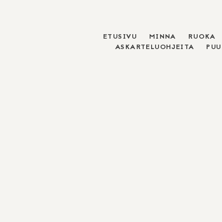
ETUSIVU
MINNA
RUOKA
Skip
ASKARTELUOHJEITA
PU
to
content