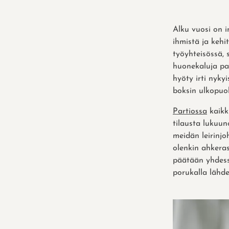
Alku vuosi on i
ihmistä ja kehi
työyhteisössä, 
huonekaluja pai
hyöty irti nyky
boksin ulkopuol
Partiossa
kaikki
tilausta lukuun
meidän leirinjo
olenkin ahkeras
päätään yhdess
porukalla lähd