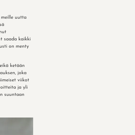
 meille uutta
ssä
anut
ut saada kaikki
tusti on menty
 eikä ketään
lauksen, joka
iimeiset viikot
itteita ja yli
in suuntaan