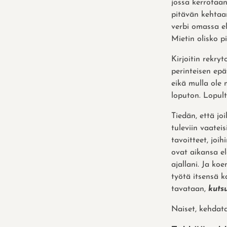
jossa kerrotaan
pitävän kehtaa
verbi omassa e
Mietin olisko p
Kirjoitin rekry
perinteisen ep
eikä mulla ole 
loputon. Lopult
Tiedän, että j
tuleviin vaatei
tavoitteet, joi
ovat aikansa el
ajallani. Ja koe
työtä itsensä k
tavataan,
kuts
Naiset, kehdat