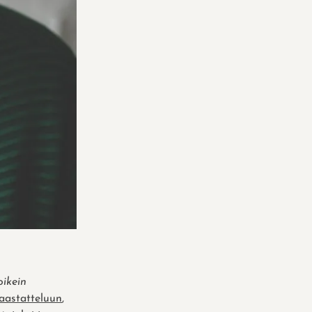
oikein
aastatteluun
,