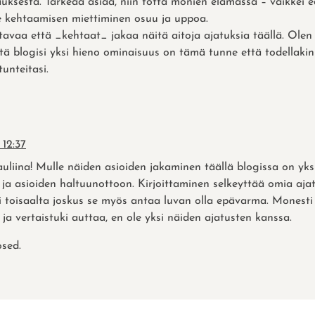
auksesta. Tärkeää asiaa, niin totta monien elämässä – vaikkei 
se kehtaamisen miettiminen osuu ja uppoa.
tavaa että _kehtaat_ jakaa näitä aitoja ajatuksia täällä. Olen
ä blogisi yksi hieno ominaisuus on tämä tunne että todellakin j
tunteitasi.
 12:37
uliina! Mulle näiden asioiden jakaminen täällä blogissa on yksi
ja asioiden haltuunottoon. Kirjoittaminen selkeyttää omia aja
i toisaalta joskus se myös antaa luvan olla epävarma. Monesti 
ja vertaistuki auttaa, en ole yksi näiden ajatusten kanssa.
sed.