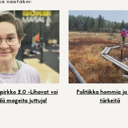
ä näistäkin:
irkko 2.0 -Lihavat voi
Politiikka hommia ja
dä mageita juttuja!
tärkeitä