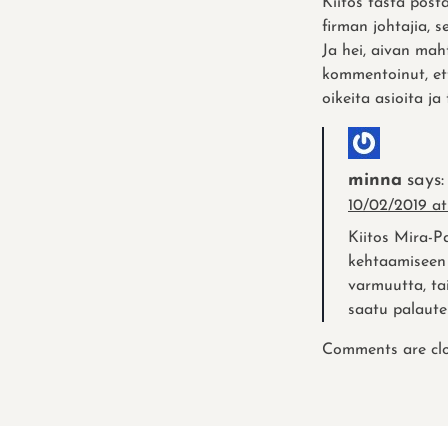
Kiitos tästä post
firman johtajia, 
Ja hei, aivan mah
kommentoinut, ett
oikeita asioita ja 
minna
says:
10/02/2019 at
Kiitos Mira-Pa
kehtaamiseen 
varmuutta, ta
saatu palaute 
Comments are clo