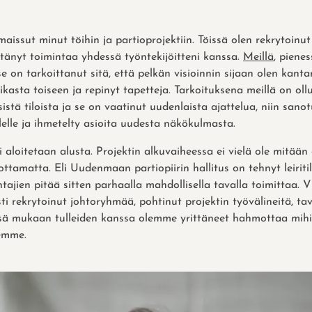
maissut minut töihin ja partioprojektiin. Töissä olen rekrytoinut
ttänyt toimintaa yhdessä työntekijöitteni kanssa.
Meillä
, piene
se on tarkoittanut sitä, että pelkän visioinnin sijaan olen kant
kasta toiseen ja repinyt tapetteja. Tarkoituksena meillä on oll
isistä tiloista ja se on vaatinut uudenlaista ajattelua, niin sano
elle ja ihmetelty asioita uudesta näkökulmasta.
 aloitetaan alusta. Projektin alkuvaiheessa ei vielä ole mitään
ottamatta. Eli Uudenmaan partiopiirin hallitus on tehnyt leiriti
htajien pitää sitten parhaalla mahdollisella tavalla toimittaa. V
ti rekrytoinut johtoryhmää, pohtinut projektin työvälineitä, tavo
ä mukaan tulleiden kanssa olemme yrittäneet hahmottaa mih
emme.