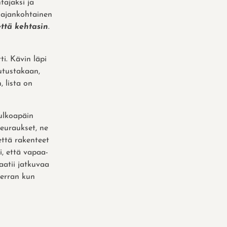
tajaksi ja
a ajankohtainen
että kehtasin
.
ti. Kävin läpi
utustakaan,
 lista on
ulkoapäin
seuraukset, ne
 että rakenteet
i, että vapaa-
 vaatii jatkuvaa
kerran kun