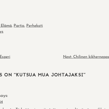
 Elämä
,
Partio
,
Perhekoti
yys
Esperi
Next:
Chilinen kikhernepa
N
S ON “
KUTSUA MUA JOHTAJAKSI
”
says:
34