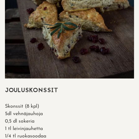
JOULUSKONSSIT
Skonssit (8 kpl)
5dl vehnäjauhoja
0,5 dl sokeria
1 tl leivinjauhetta
1/4 tl ruokasoodaa