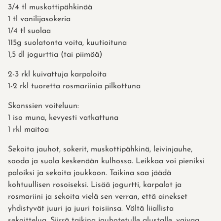
3/4 tl muskottipähkinää
1 tl vanilijasokeria
1/4 tl suolaa
115g suolatonta voita, kuutioituna
1,5 dl jogurttia (tai piimää)
2-3 rkl kuivattuja karpaloita
1-2 rkl tuoretta rosmariinia pilkottuna
Skonssien voiteluun:
1 iso muna, kevyesti vatkattuna
1 rkl maitoa
Sekoita jauhot, sokerit, muskottipähkinä, leivinjauhe,
sooda ja suola keskenään kulhossa. Leikkaa voi pieniksi
paloiksi ja sekoita joukkoon. Taikina saa jäädä
kohtuullisen rosoiseksi. Lisää jogurtti, karpalot ja
rosmariini ja sekoita vielä sen verran, että ainekset
yhdistyvät juuri ja juuri toisiinsa. Vältä liiallista
sekoittelua. Siirrä taikina jauhotetulle alustalle, vaivaa