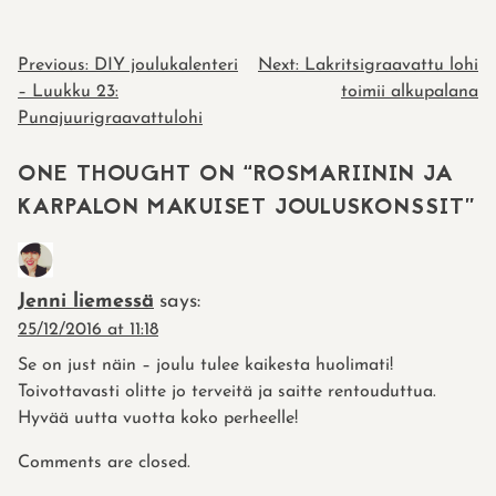
POST
Previous:
DIY joulukalenteri
Next:
Lakritsigraavattu lohi
– Luukku 23:
toimii alkupalana
NAVIGATION
Punajuurigraavattulohi
ONE THOUGHT ON “
ROSMARIININ JA
KARPALON MAKUISET JOULUSKONSSIT
”
Jenni liemessä
says:
25/12/2016 at 11:18
Se on just näin – joulu tulee kaikesta huolimati!
Toivottavasti olitte jo terveitä ja saitte rentouduttua.
Hyvää uutta vuotta koko perheelle!
Comments are closed.