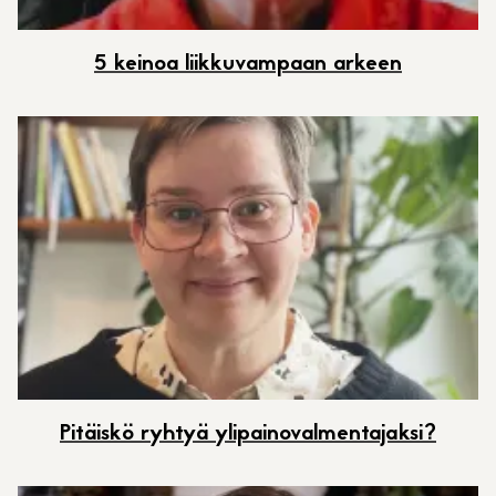
5 keinoa liikkuvampaan arkeen
Pitäiskö ryhtyä ylipainovalmentajaksi?