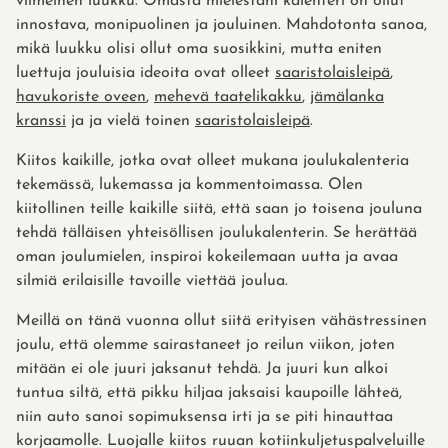
viimeinen luukku. Omasta mielestäni kalenteri on ollut
innostava, monipuolinen ja jouluinen. Mahdotonta sanoa,
mikä luukku olisi ollut oma suosikkini, mutta eniten
luettuja jouluisia ideoita ovat olleet
saaristolaisleipä
,
havukoriste oveen
,
mehevä taatelikakku
,
jämälanka
kranssi
ja ja vielä toinen
saaristolaisleipä
.
Kiitos kaikille, jotka ovat olleet mukana joulukalenteria
tekemässä, lukemassa ja kommentoimassa. Olen
kiitollinen teille kaikille siitä, että saan jo toisena jouluna
tehdä tälläisen yhteisöllisen joulukalenterin. Se herättää
oman joulumielen, inspiroi kokeilemaan uutta ja avaa
silmiä erilaisille tavoille viettää joulua.
Meillä on tänä vuonna ollut siitä erityisen vähästressinen
joulu, että olemme sairastaneet jo reilun viikon, joten
mitään ei ole juuri jaksanut tehdä. Ja juuri kun alkoi
tuntua siltä, että pikku hiljaa jaksaisi kaupoille lähteä,
niin auto sanoi sopimuksensa irti ja se piti hinauttaa
korjaamolle. Luojalle kiitos ruuan kotiinkuljetuspalveluille