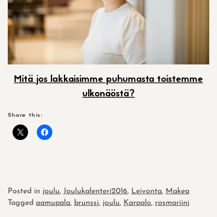
Mitä jos lakkaisimme puhumasta toistemme
ulkonäöstä?
Share this:
Posted in
joulu
,
Joulukalenteri2016
,
Leivonta
,
Makea
Tagged
aamupala
,
brunssi
,
joulu
,
Karpalo
,
rosmariini