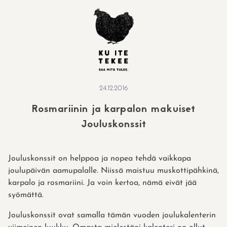
Skip
to
content
24.12.2016
Rosmariinin ja karpalon makuiset
Jouluskonssit
Jouluskonssit on helppoa ja nopea tehdä vaikkapa
joulupäivän aamupalalle. Niissä maistuu muskottipähkinä,
karpalo ja rosmariini. Ja voin kertoa, nämä eivät jää
syömättä.
Jouluskonssit ovat samalla tämän vuoden joulukalenterin