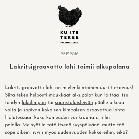
Skip
to
content
28.12.2016
Lakritsigraavattu lohi toimii alkupalana
Lakritsigraavattu lohi on mielenkiintoinen uusi tuttavuus!
Siitä tekee helposti maukkaat alkupalat kun laittaa itse
tehdyn
lakulimpun
tai
saaristolaisleivän
päälle oikeaa
voita ja sopivan kokoisen kimpaleen graavattua lohta.
Halutessaan koko komeuden voi kruunata tillin
palalla. Me syötiin tätä itsenäisyyspäivänä, mutta tää
sopii oikein hyvin myös uudenvuoden kekkereihin, eikö?