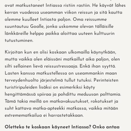
ovat matkustaneet Intiassa ristiin rastiin. He käyvät lähes
kerran vuodessa useamman viikon reissun ja sitä kautta
olemme kuulleet Intiasta paljon. Oma reissumme
suuntautuu Goalle, jonka uskomme olevan tälläisille
länkkäreille helppo paikka aloittaa uuteen kulttuurin
tutustuminen.
Kirjoitan kun en olisi koskaan ulkomailla käynytkään,
mutta vaikka olen eläissäni matkaillut aika paljon, olen
silti sellainen lievä reissustressaaja. Enkä ihan syyttä.
Lasten kanssa matkustellessa on useammankin maan
terveydenhuolto järjestelmä tullut tutuksi. Perinteisten
turistiripuleiden lisäksi on esimerkiksi käyty
hengittämässä spiiraa ja pohdittu meduusan polttamia.
Tämä takia meillä on matkavakuutukset, rokotukset ja
suht kattava matka-apteekki matkassa, vaikka mitään
extremematkailua ei harrastetakkaan.
Oletteko te koskaan käyneet Intiassa? Onko antaa