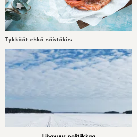
Tykkäät ehkä näistäkin:
Lihavuus politiikkaa