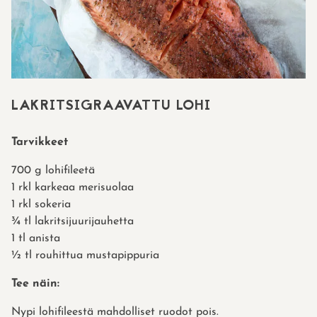
LAKRITSIGRAAVATTU LOHI
Tarvikkeet
700 g lohifileetä
1 rkl karkeaa merisuolaa
1 rkl sokeria
¾ tl lakritsijuurijauhetta
1 tl anista
½ tl rouhittua mustapippuria
Tee näin:
Nypi lohifileestä mahdolliset ruodot pois.