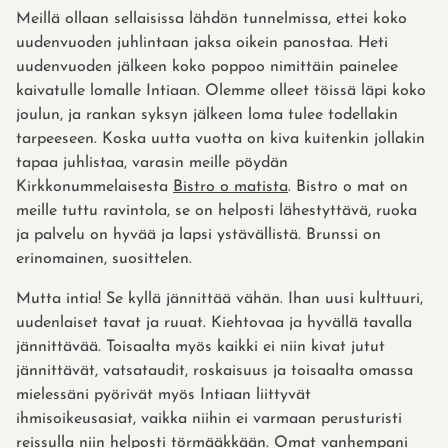
Meillä ollaan sellaisissa lähdön tunnelmissa, ettei koko
uudenvuoden juhlintaan jaksa oikein panostaa. Heti
uudenvuoden jälkeen koko poppoo nimittäin painelee
kaivatulle lomalle Intiaan. Olemme olleet töissä läpi koko
joulun, ja rankan syksyn jälkeen loma tulee todellakin
tarpeeseen. Koska uutta vuotta on kiva kuitenkin jollakin
tapaa juhlistaa, varasin meille pöydän
Kirkkonummelaisesta
Bistro o matista
. Bistro o mat on
meille tuttu ravintola, se on helposti lähestyttävä, ruoka
ja palvelu on hyvää ja lapsi ystävällistä. Brunssi on
erinomainen, suosittelen.
Mutta intia! Se kyllä jännittää vähän. Ihan uusi kulttuuri,
uudenlaiset tavat ja ruuat. Kiehtovaa ja hyvällä tavalla
jännittävää. Toisaalta myös kaikki ei niin kivat jutut
jännittävät, vatsataudit, roskaisuus ja toisaalta omassa
mielessäni pyörivät myös Intiaan liittyvät
ihmisoikeusasiat, vaikka niihin ei varmaan perusturisti
reissulla niin helposti törmääkkään. Omat vanhempani