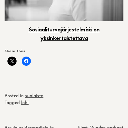
Sosiaaliturvajärjestelmää on
yksinkertaistettava
Share this:
Posted in
suolaista
Tagged
lohi
Previous:
Rosmariinin ja
Next:
Vuoden parhaat