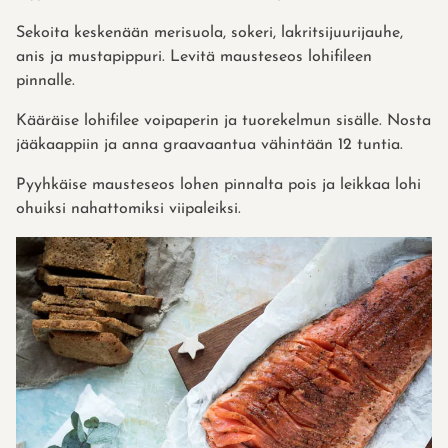
Sekoita keskenään merisuola, sokeri, lakritsijuurijauhe,
anis ja mustapippuri. Levitä mausteseos lohifileen
pinnalle.
Kääräise lohifilee voipaperin ja tuorekelmun sisälle. Nosta
jääkaappiin ja anna graavaantua vähintään 12 tuntia.
Pyyhkäise mausteseos lohen pinnalta pois ja leikkaa lohi
ohuiksi nahattomiksi viipaleiksi.