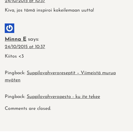
24/10/2015 at 10:37
Kiva, jos tämä inspiroi kokeilemaan uutta!
Minna E
says:
24/10/2015 at 10:37
Kiitos <3
Pingback:
Suppilovahveroreseptit – Viimeistä murua
myöten
Pingback:
Suppilovahveropesto - ku ite tekee
Comments are closed.