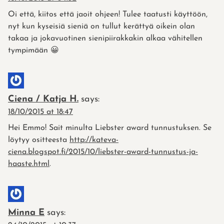
Oi että, kiitos että jaoit ohjeen! Tulee taatusti käyttöön,
nyt kun kyseisiä sieniä on tullut kerättyä oikein olan
takaa ja jokavuotinen sienipiirakkakin alkaa vähitellen
tympimään 😀
Ciena / Katja H.
says:
18/10/2015 at 18:47
Hei Emmo! Sait minulta Liebster award tunnustuksen. Se
löytyy ositteesta
http://kateva-
ciena.blogspot.fi/2015/10/liebster-award-tunnustus-ja-
haaste.html
.
Minna E
says: