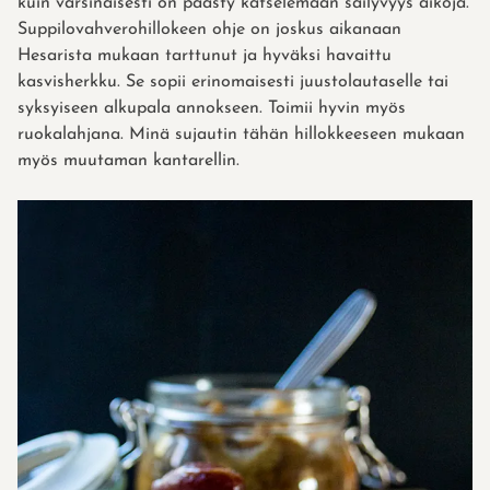
kuin varsinaisesti on päästy katselemaan säilyvyys aikoja.
Suppilovahverohillokeen ohje on joskus aikanaan
Hesarista mukaan tarttunut ja hyväksi havaittu
kasvisherkku. Se sopii erinomaisesti juustolautaselle tai
syksyiseen alkupala annokseen. Toimii hyvin myös
ruokalahjana. Minä sujautin tähän hillokkeeseen mukaan
myös muutaman kantarellin.