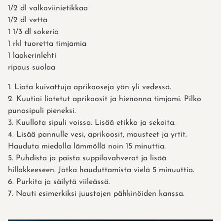
1/2 dl valkoviinietikkaa
1/2 dl vettä
1 1/3 dl sokeria
1 rkl tuoretta timjamia
1 laakerinlehti
ripaus suolaa
1. Liota kuivattuja aprikooseja yön yli vedessä.
2. Kuutioi liotetut aprikoosit ja hienonna timjami. Pilko
punasipuli pieneksi.
3. Kuullota sipuli voissa. Lisää etikka ja sekoita.
4. Lisää pannulle vesi, aprikoosit, mausteet ja yrtit.
Hauduta miedolla lämmöllä noin 15 minuttia.
5. Puhdista ja paista suppilovahverot ja lisää
hillokkeeseen. Jatka hauduttamista vielä 5 minuuttia.
6. Purkita ja säilytä viileässä.
7. Nauti esimerkiksi juustojen pähkinöiden kanssa.