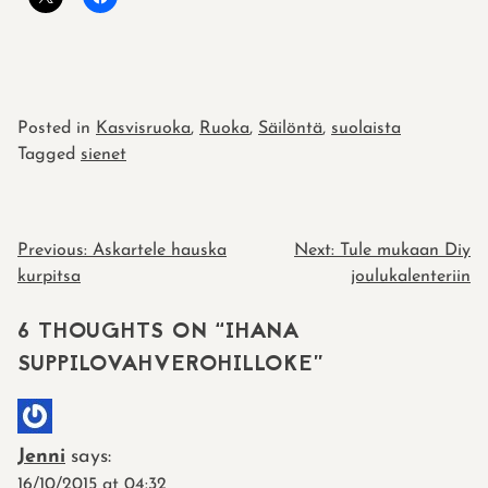
Posted in
Kasvisruoka
,
Ruoka
,
Säilöntä
,
suolaista
Tagged
sienet
POST
Previous:
Askartele hauska
Next:
Tule mukaan Diy
kurpitsa
joulukalenteriin
NAVIGATION
6 THOUGHTS ON “
IHANA
SUPPILOVAHVEROHILLOKE
”
Jenni
says:
16/10/2015 at 04:32