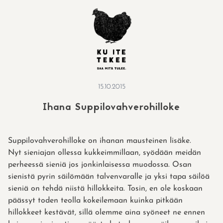
Skip
to
content
15.10.2015
Ihana Suppilovahverohilloke
Suppilovahverohilloke on ihanan mausteinen lisäke.
Nyt sieniajan ollessa kukkeimmillaan, syödään meidän
perheessä sieniä jos jonkinlaisessa muodossa. Osan
sienistä pyrin säilömään talvenvaralle ja yksi tapa säilöä
sieniä on tehdä niistä hillokkeita. Tosin, en ole koskaan
päässyt toden teolla kokeilemaan kuinka pitkään
hillokkeet kestävät, sillä olemme aina syöneet ne ennen