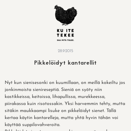
Skip
to
content
28.9.2015
Pikkelöidyt kantarellit
Nyt kun sienisesonki on kuumillaan, on meillä kokeiltu jos
jonkinmoista sienireseptiä. Sieniä on syöty niin
kastikkeissa, keitoissa, lihapullissa, murekkeessa,
piirakassa kuin risotossakin. Yksi harvemmin tehty, mutta
sitäkin maukkaampi lisuke on pikkelöidyt sienet. Tällä
kertaa käytin kantarelleja, mutta yhtä hyvin tähän voi
käyttää suppilovahveroita.