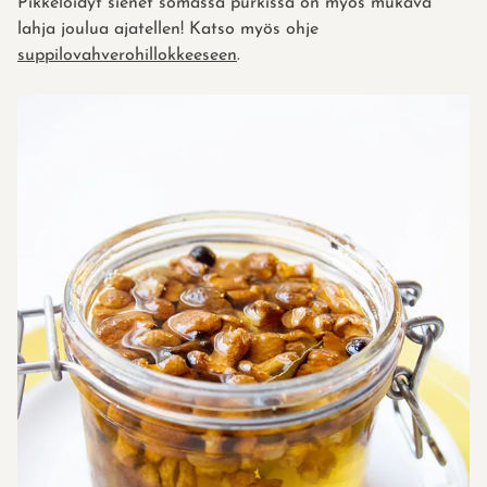
Pikkelöidyt sienet somassa purkissa on myös mukava
lahja joulua ajatellen! Katso myös ohje
suppilovahverohillokkeeseen
.