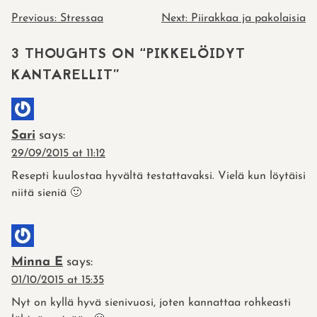
POST
Previous:
Stressaa
Next:
Piirakkaa ja pakolaisia
NAVIGATION
3 THOUGHTS ON “
PIKKELÖIDYT
KANTARELLIT
”
Sari
says:
29/09/2015 at 11:12
Resepti kuulostaa hyvältä testattavaksi. Vielä kun löytäisi
niitä sieniä 🙂
Minna E
says:
01/10/2015 at 15:35
Nyt on kyllä hyvä sienivuosi, joten kannattaa rohkeasti