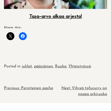
Tasa-arvo alkaa arjesta!
Share this:
Posted in
juhlat
,
pääsiäinen
,
Ruoka
,
Yhteistyössä
POST
Previous:
Perinteinen pasha
Next:
Vihreä tofucurry on
nopea arkiruoka
NAVIGATION