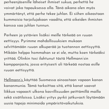
perheenjäsenille läheiset ihmiset sukua, perhettä he
voivat joka tapauksessa olla. Tänä aikana olen myös
ymmärtänyt, että perhe tekee juhlan. Ei siihen oikeastaan
kummoisia tarjoilujakaan vaadita, että oikeiden ihmisten
kanssa saa juhlan tunnun.
Perheen ja ystävien lisäksi meille tärkeää on ruuan
eettisyys. Pyrimme mahdollisuuksien mukaan
selvittämään ruuan alkuperää ja tuotannon eettisyyttä.
Mikään helppo hommahan se ei ole, mutta koen tärkeäksi
yrittää. Olinkin tosi ilahtunut tästä Hellmann’sin
kamppanjasta, jossa erityisesti oli tärkeää nostaa esille
ruuan eettisyyttä.
Hellmann’s
käyttää Suomessa ainoastaan vapaan kanan
kananmunia. Tämä tarkoittaa sitä, että kanat saavat
liikkua vapaasti ulkona kasvillisuuden peittämillä mailla
sekä sisätiloissa. Lisäksi yritys pyrkii jatkuvasti löytämään
uusia tapoja minimoida ympäristövaikutuksia.