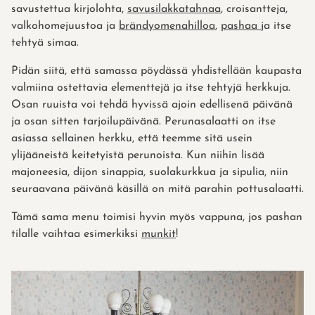
savustettua kirjolohta,
savusilakkatahnaa
, croisantteja,
valkohomejuustoa ja
brändyomenahilloa
,
pashaa
ja itse
tehtyä simaa.
Pidän siitä, että samassa pöydässä yhdistellään kaupasta
valmiina ostettavia elementtejä ja itse tehtyjä herkkuja.
Osan ruuista voi tehdä hyvissä ajoin edellisenä päivänä
ja osan sitten tarjoilupäivänä. Perunasalaatti on itse
asiassa sellainen herkku, että teemme sitä usein
ylijääneistä keitetyistä perunoista. Kun niihin lisää
majoneesia, dijon sinappia, suolakurkkua ja sipulia, niin
seuraavana päivänä käsillä on mitä parahin pottusalaatti.
Tämä sama menu toimisi hyvin myös vappuna, jos pashan
tilalle vaihtaa esimerkiksi
munkit
!