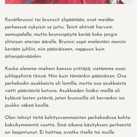
Kevätbrunssi tai brunssit ylipäätään, ovat meidän
perheessä nykyisin se juttu. Teinit ehtivät harvoin
aamupalalle, mutta brunssipöytä kerää koko jengin
yhteisen aterian äärelle. Brunssi sopii mielestäni moniin
kevään juhliin, niin pääsiäiseen, vappuun kuin
äitienpäiväänkin.
Koska olemme mieheni kanssa yrittäjiä, vietämme osan
juhlapyhistä töissä. Niin kuin tämänkin pääsiäisen. Osa
perhekodin asukkaista oli lomilla, mutta osa asukkaista
vietti pääsiäistä kotona. Asukkaiden lisäksi meillä oli
kylässä lasten ystäviä, joten brunssilla oli kerrankin iso
joukko väkeä koolla.
Olen tehnyt töitä kehitysvammaisten perhekodissa kohta
kaksikymmentä vuotta. Sinä aikana käsitykseni perheestä
on laajentunut. Ei haittaa, ovatko itselle tai muille