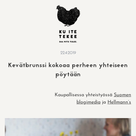
Skip
to
content
22.4.2019
Kevätbrunssi kokoaa perheen yhteiseen
pöytään
Kaupallisessa yhteistyössä
Suomen
blogimedia
ja
Hellmann’s