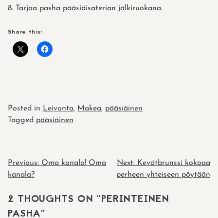
Tarjoa pasha pääsiäisaterian jälkiruokana.
Share this:
Posted in
Leivonta
,
Makea
,
pääsiäinen
Tagged
pääsiäinen
POST
Previous:
Oma kanala! Oma
Next:
Kevätbrunssi kokoaa
kanala?
perheen yhteiseen pöytään
NAVIGATION
2 THOUGHTS ON “
PERINTEINEN
PASHA
”