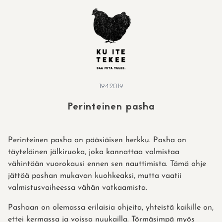
Skip
to
content
19.4.2019
Perinteinen pasha
Perinteinen pasha on pääsiäisen herkku. Pasha on
täyteläinen jälkiruoka, joka kannattaa valmistaa
vähintään vuorokausi ennen sen nauttimista. Tämä ohje
jättää pashan mukavan kuohkeaksi, mutta vaatii
valmistusvaiheessa vähän vatkaamista.
Pashaan on olemassa erilaisia ohjeita, yhteistä kaikille on,
ettei kermassa ja voissa nuukailla. Törmäsimpä myös