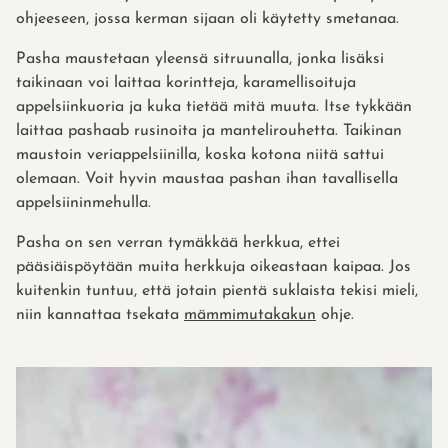
ohjeeseen, jossa kerman sijaan oli käytetty smetanaa.
Pasha maustetaan yleensä sitruunalla, jonka lisäksi
taikinaan voi laittaa korintteja, karamellisoituja
appelsiinkuoria ja kuka tietää mitä muuta. Itse tykkään
laittaa pashaab rusinoita ja mantelirouhetta. Taikinan
maustoin veriappelsiinilla, koska kotona niitä sattui
olemaan. Voit hyvin maustaa pashan ihan tavallisella
appelsiininmehulla.
Pasha on sen verran tymäkkää herkkua, ettei
pääsiäispöytään muita herkkuja oikeastaan kaipaa. Jos
kuitenkin tuntuu, että jotain pientä suklaista tekisi mieli,
niin kannattaa tsekata
mämmimutakakun
ohje.