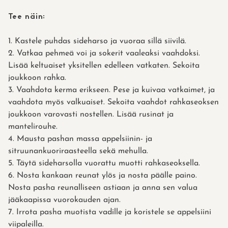
Tee näin:
Kastele puhdas sideharso ja vuoraa sillä siivilä.
Vatkaa pehmeä voi ja sokerit vaaleaksi vaahdoksi.
Lisää keltuaiset yksitellen edelleen vatkaten. Sekoita
joukkoon rahka.
Vaahdota kerma erikseen. Pese ja kuivaa vatkaimet, ja
vaahdota myös valkuaiset. Sekoita vaahdot rahkaseoksen
joukkoon varovasti nostellen. Lisää rusinat ja
mantelirouhe.
Mausta pashan massa appelsiinin- ja
sitruunankuoriraasteella sekä mehulla.
Täytä sideharsolla vuorattu muotti rahkaseoksella.
Nosta kankaan reunat ylös ja nosta päälle paino.
Nosta pasha reunalliseen astiaan ja anna sen valua
jääkaapissa vuorokauden ajan.
Irrota pasha muotista vadille ja koristele se appelsiini
viipaleilla.