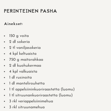
PERINTEINEN PASHA
Ainekset:
150 g voita
2 dl sokeria
2 tl vaniljasokeria
4 kpl keltuaista
750 g maitorahkaa
2 dl kuohukermaa
4 kpl valkuaista
1 dl rusinoita
1 dl mantelirouhetta
1 tl appelsiininkuoriraastetta (luomu)
1 tl sitruunankuoriraastetta (luomu)
3 rkl veriappelsiinimehua
3 rkl sitruunamehua