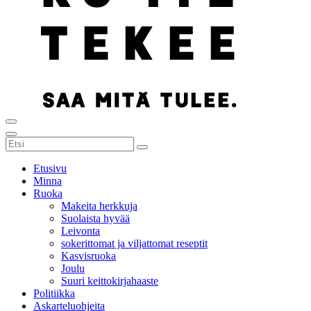
Etusivu
Minna
Ruoka
Makeita herkkuja
Suolaista hyvää
Leivonta
sokerittomat ja viljattomat reseptit
Kasvisruoka
Joulu
Suuri keittokirjahaaste
Politiikka
Askarteluohjeita