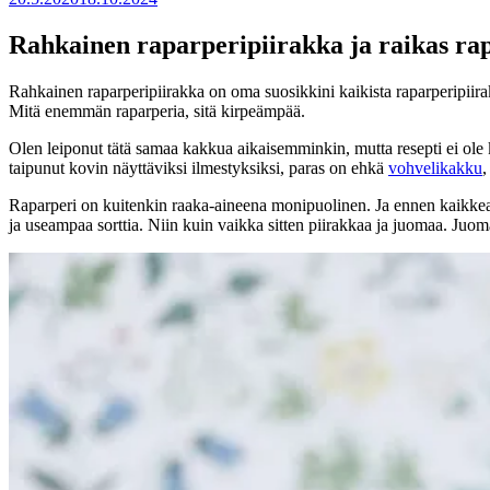
Rahkainen raparperipiirakka ja raikas r
Rahkainen raparperipiirakka on oma suosikkini kaikista raparperipiira
Mitä enemmän raparperia, sitä kirpeämpää.
Olen leiponut tätä samaa kakkua aikaisemminkin, mutta resepti ei ole ko
taipunut kovin näyttäviksi ilmestyksiksi, paras on ehkä
vohvelikakku
,
Raparperi on kuitenkin raaka-aineena monipuolinen. Ja ennen kaikkea se
ja useampaa sorttia. Niin kuin vaikka sitten piirakkaa ja juomaa. Juo