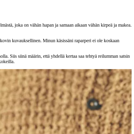
stelmästä, joka on vähän hapan ja samaan aikaan vähän kirpeä ja makea.
ut kovin kuvauksellinen. Minun käsissäni raparperi ei ole koskaan
la. Siis siinä määrin, että yhdellä kertaa saa tehtyä reilumman satsin
okeilla.