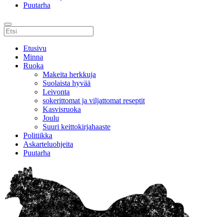
Puutarha
Etusivu
Minna
Ruoka
Makeita herkkuja
Suolaista hyvää
Leivonta
sokerittomat ja viljattomat reseptit
Kasvisruoka
Joulu
Suuri keittokirjahaaste
Politiikka
Askarteluohjeita
Puutarha