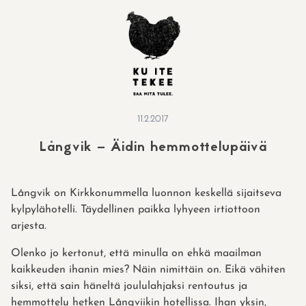
Skip
to
content
11.2.2017
Långvik – Äidin hemmottelupäivä
Långvik on Kirkkonummella luonnon keskellä sijaitseva
kylpylähotelli. Täydellinen paikka lyhyeen irtiottoon
arjesta.
Olenko jo kertonut, että minulla on ehkä maailman
kaikkeuden ihanin mies? Näin nimittäin on. Eikä vähiten
siksi, että sain häneltä joululahjaksi rentoutus ja
hemmottelu hetken
Långviikin hotellissa
. Ihan yksin,