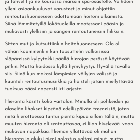
ja tohvelit ja ne kourassa marssin spa-osastolle. Vaihdoin
ylleni asiaankuuluvat varusteet ja minut ohjattiin
rentoutushuoneeseen odottamaan hoitoni alkamista.
Siinä lämmitetyillä lökötuoleilla maatessani pääsin jo
mukavasti ylellisiin ja sangen rentoutuneisiin fiiliksiin.
Sitten mut jo kutsuttiinkin hoitohuoneeseen. Olo oli
vähän koominenkin kun tapsuttelin valkoisissa
släpäreissä kylpytakki päällä hierojan perässä käytävää
pitkin. Mutta hoidossa kyllä hymyhyytyi. Hyvällä tavalla
siis. Siinä kun makasi lämpimien vällyjen välissä ja
kuunteli rentoutusmusiikkia ja haisteli jotain miellyttävää
tuoksua pääsi nopeasti irti arjesta.
Hieronta käsitti koko vartalon. Minulla oli pohkeiden ja
alaselän lihakset kipeänä edellispäivän treeneistä, joten
niitä hierottaessa tuntui pientä kipua silloin tällöin, mutta
muuten hieronta oli rentouttavaa, ei liian hivelevää, vaan
mukavan napakkaa. Hieman yllättävää oli mahan
hieronta ja aluksi pieni nolostus valtasi minut, mutta