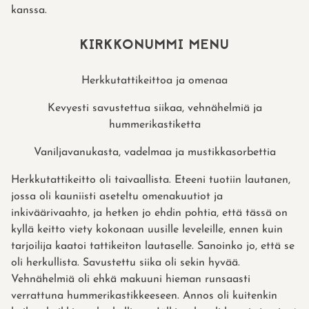
kanssa.
KIRKKONUMMI MENU
Herkkutattikeittoa ja omenaa
Kevyesti savustettua siikaa, vehnähelmiä ja
hummerikastiketta
Vaniljavanukasta, vadelmaa ja mustikkasorbettia
Herkkutattikeitto oli taivaallista. Eteeni tuotiin lautanen,
jossa oli kauniisti aseteltu omenakuutiot ja
inkiväärivaahto, ja hetken jo ehdin pohtia, että tässä on
kyllä keitto viety kokonaan uusille leveleille, ennen kuin
tarjoilija kaatoi tattikeiton lautaselle. Sanoinko jo, että se
oli herkullista. Savustettu siika oli sekin hyvää.
Vehnähelmiä oli ehkä makuuni hieman runsaasti
verrattuna hummerikastikkeeseen. Annos oli kuitenkin