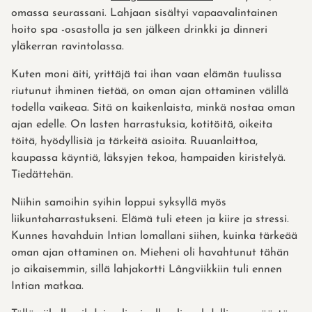
omassa seurassani. Lahjaan sisältyi vapaavalintainen
hoito spa -osastolla ja sen jälkeen drinkki ja dinneri
yläkerran ravintolassa.
Kuten moni äiti, yrittäjä tai ihan vaan elämän tuulissa
riutunut ihminen tietää, on oman ajan ottaminen välillä
todella vaikeaa. Sitä on kaikenlaista, minkä nostaa oman
ajan edelle. On lasten harrastuksia, kotitöitä, oikeita
töitä, hyödyllisiä ja tärkeitä asioita. Ruuanlaittoa,
kaupassa käyntiä, läksyjen tekoa, hampaiden kiristelyä.
Tiedättehän.
Niihin samoihin syihin loppui syksyllä myös
liikuntaharrastukseni. Elämä tuli eteen ja kiire ja stressi.
Kunnes havahduin Intian lomallani siihen, kuinka tärkeää
oman ajan ottaminen on. Mieheni oli havahtunut tähän
jo aikaisemmin, sillä lahjakortti Långviikkiin tuli ennen
Intian matkaa.