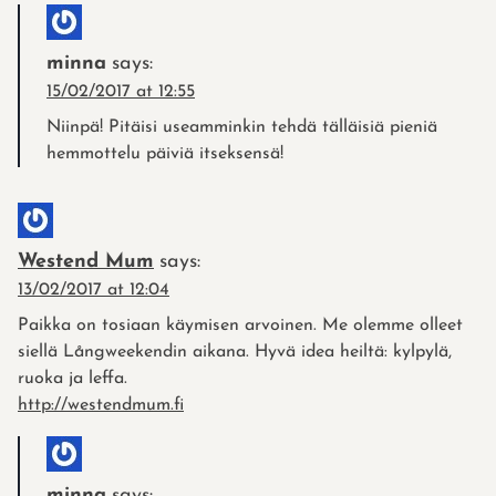
minna
says:
15/02/2017 at 12:55
Niinpä! Pitäisi useamminkin tehdä tälläisiä pieniä
hemmottelu päiviä itseksensä!
Westend Mum
says:
13/02/2017 at 12:04
Paikka on tosiaan käymisen arvoinen. Me olemme olleet
siellä Långweekendin aikana. Hyvä idea heiltä: kylpylä,
ruoka ja leffa.
http://westendmum.fi
minna
says: