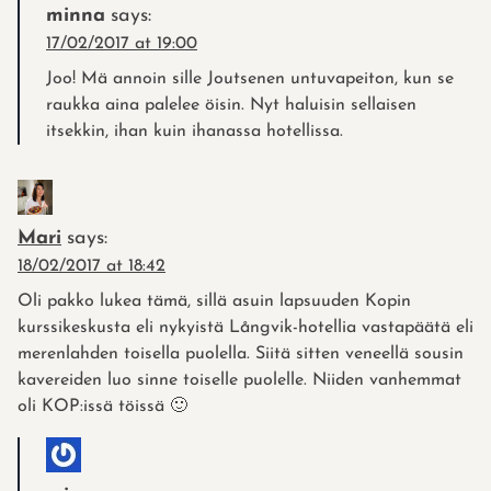
minna
says:
17/02/2017 at 19:00
Joo! Mä annoin sille Joutsenen untuvapeiton, kun se
raukka aina palelee öisin. Nyt haluisin sellaisen
itsekkin, ihan kuin ihanassa hotellissa.
Mari
says:
18/02/2017 at 18:42
Oli pakko lukea tämä, sillä asuin lapsuuden Kopin
kurssikeskusta eli nykyistä Långvik-hotellia vastapäätä eli
merenlahden toisella puolella. Siitä sitten veneellä sousin
kavereiden luo sinne toiselle puolelle. Niiden vanhemmat
oli KOP:issä töissä 🙂