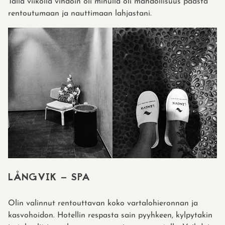
Tällä viikolla vihdoin oli minulla oli mahdollisuus päästä
rentoutumaan ja nauttimaan lahjastani.
LÅNGVIK – SPA
Olin valinnut rentouttavan koko vartalohieronnan ja
kasvohoidon. Hotellin respasta sain pyyhkeen, kylpytakin