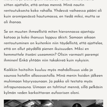
sitten ajattelin, että antaa mennä. Minä nautin
rentoutuksesta koko rahalla. Yhdessä vaiheessa pääni oli
kuin aromipesässä hautumassa, en tiedä miksi, mutta se
oli ihanaa.
Se on muuten ihmeellistä miten hieronnassa ajantaju
katoaa ja koko ihanuus loppuu äkisti. Samaan aikaan
rentoutuminen on kuitenkin niin täydellistä, että ajattelee,
että on ollut pöydällä pienen ikuisuuden. Miksi en
hemmottele itseäni useammin? Olisin varmasti parempi
ihminen! Enkä yhtään niin takakireä kuin nykyisin.
Kaikkiin hoitoihin kuuluu myös mahdollisuus uida ja
saunoa hotellin allasosastolla. Minä menin hoidon jälkeen
muhimaan höyrysaunaan. Ja pakko oli testata myös
infrapunasauna. Uimaan en tohtinut mennä, sillä pelkäsin
kylmän veden karkoittavan eufoorisen oloni.