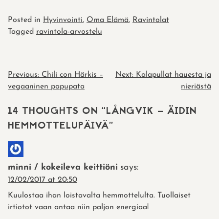
Posted in
Hyvinvointi
,
Oma Elämä
,
Ravintolat
Tagged
ravintola-arvostelu
POST
Previous:
Chili con Härkis –
Next:
Kalapullat hauesta ja
vegaaninen papupata
nieriästä
NAVIGATION
14 THOUGHTS ON “
LÅNGVIK – ÄIDIN
HEMMOTTELUPÄIVÄ
”
minni / kokeileva keittiöni
says:
12/02/2017 at 20:50
Kuulostaa ihan loistavalta hemmottelulta. Tuollaiset
irtiotot vaan antaa niin paljon energiaa!