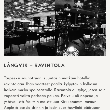
LÅNGVIK – RAVINTOLA
Tarpeeksi saunottuani suuntasin matkani hotellin
ravintolaan. Ihan vaatteet päällä, kylpytakin hylkäsin
haikein mielin spa-osastolle. Ravintola oli tyhjä, joten sain
vapaasti valita parhaan paikan. Palvelu oli nopeaa ja
ystävällistä. Valitsin maisteluun Kirkkonummi menun,
Apple & passio drinkin ja lasin suositusviiniä pääruuan