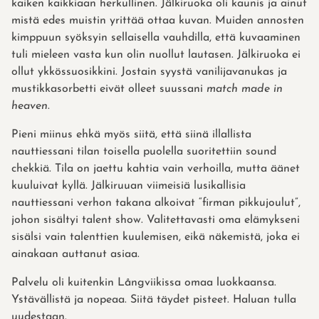
kaiken kaikkiaan herkullinen. Jälkiruoka oli kaunis ja ainut
mistä edes muistin yrittää ottaa kuvan. Muiden annosten
kimppuun syöksyin sellaisella vauhdilla, että kuvaaminen
tuli mieleen vasta kun olin nuollut lautasen. Jälkiruoka ei
ollut ykkössuosikkini. Jostain syystä vanilijavanukas ja
mustikkasorbetti eivät olleet suussani
match made in
heaven
.
Pieni miinus ehkä myös siitä, että siinä illallista
nauttiessani tilan toisella puolella suoritettiin sound
chekkiä. Tila on jaettu kahtia vain verhoilla, mutta äänet
kuuluivat kyllä. Jälkiruuan viimeisiä lusikallisia
nauttiessani verhon takana alkoivat “firman pikkujoulut”,
johon sisältyi talent show. Valitettavasti oma elämykseni
sisälsi vain talenttien kuulemisen, eikä näkemistä, joka ei
ainakaan auttanut asiaa.
Palvelu oli kuitenkin Långviikissa omaa luokkaansa.
Ystävällistä ja nopeaa. Siitä täydet pisteet. Haluan tulla
uudestaan.