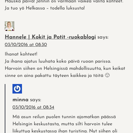
Hauska päivä! Jennin oli varmaan vaikea valita kohteet.
Ja tuo yö Helkassa – todella luksusta!
Hannele | Kokit ja Potit -ruokablogi
says:
03/10/2016 at 08:30
Ihanat kohteet!
Ja ihana ajatus luuhata koko päivä ruoan parissa.
Harvoin siihen on Helsingissä mahdollisuutta, kun keikat
sinne on aina pakattu täyteen kaikkea ja töitä 🙂
minna
says:
03/10/2016 at 08:34
Mä asun reilun puolen tunnin ajomatkan päässä
Helsingin keskustasta, mutta silti harvoin tulee
liikuttua keskustassa ihan turistina. Nyt siihen oli