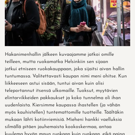
Hakanimenhallin jälkeen kuvaajamme jatkoi omille
teilleen, mutta ruokamatka Helsinkiin sen sijaan
jatkui etniseen ruokakauppaan, joka sijaitsi aivan hallin
tuntumassa. Valitettavasti kaupan nimi meni ohitse. Kun
liikkeeseen astui sisään, tuntui aivan kuin olisi
teleportannut itsensä ulkomaille. Tuoksut, myytävien
elintarvikkeiden pakkaukset ja koko tunnelma oli ihan
uudenlaista. Kiersimme kaupassa ihastellen (ja vähän
myös kauhistellen) tuntemattomille tuotteille. Täältäkin
mukaan lähti kotiinviemisiä. Mieheni hankki vaelluksia
silmällä pitäen jauhemaista kookoskermaa, antaa
kuulema hyvän maun ruokaan kuin ruokaan, eikä paina