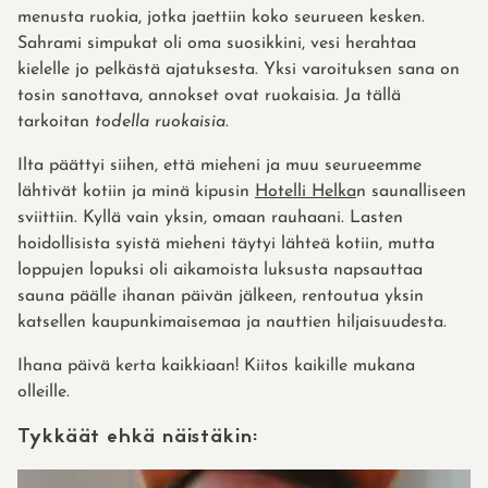
menusta ruokia, jotka jaettiin koko seurueen kesken.
Sahrami simpukat oli oma suosikkini, vesi herahtaa
kielelle jo pelkästä ajatuksesta. Yksi varoituksen sana on
tosin sanottava, annokset ovat ruokaisia. Ja tällä
tarkoitan
todella ruokaisia
.
Ilta päättyi siihen, että mieheni ja muu seurueemme
lähtivät kotiin ja minä kipusin
Hotelli Helka
n saunalliseen
sviittiin. Kyllä vain yksin, omaan rauhaani. Lasten
hoidollisista syistä mieheni täytyi lähteä kotiin, mutta
loppujen lopuksi oli aikamoista luksusta napsauttaa
sauna päälle ihanan päivän jälkeen, rentoutua yksin
katsellen kaupunkimaisemaa ja nauttien hiljaisuudesta.
Ihana päivä kerta kaikkiaan! Kiitos kaikille mukana
olleille.
Tykkäät ehkä näistäkin: