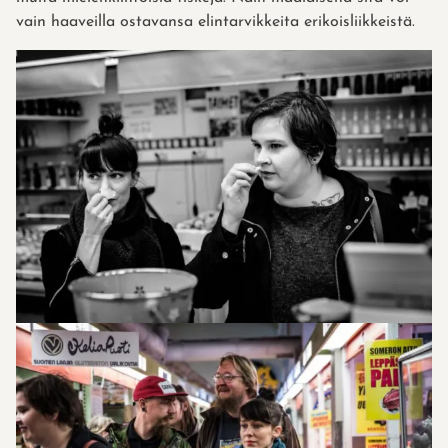
vain haaveilla ostavansa elintarvikkeita erikoisliikkeistä.