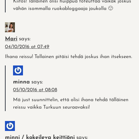
Kiitos! Tälläinen olisi huippua toteuttaa vaikak joskus
vähän isommalla ruokabloggaaja joukolla 🙂
Mari
says:
04/10/2016 at 07:49
Ihana reissu! Tollainen pitäisi tehdä joskus ihan itsekseen.
minna
says:
05/10/2016 at 08:08
Mä just suunnittelin, että olisi ihana tehdä tälläinen
reissu vaikka Turkuun seuraavaksi!
minni / kokeileva keittiöni
says: