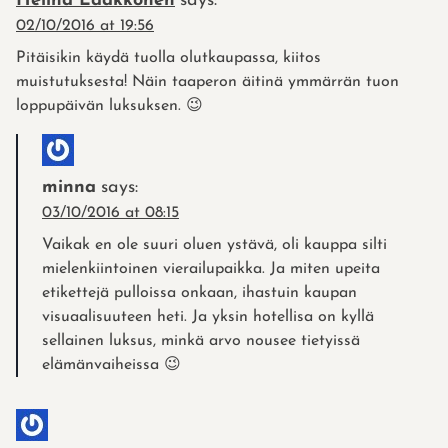
Helinä Laakkonen
says:
02/10/2016 at 19:56
Pitäisikin käydä tuolla olutkaupassa, kiitos
muistutuksesta! Näin taaperon äitinä ymmärrän tuon
loppupäivän luksuksen. 😉
minna
says:
03/10/2016 at 08:15
Vaikak en ole suuri oluen ystävä, oli kauppa silti
mielenkiintoinen vierailupaikka. Ja miten upeita
etikettejä pulloissa onkaan, ihastuin kaupan
visuaalisuuteen heti. Ja yksin hotellisa on kyllä
sellainen luksus, minkä arvo nousee tietyissä
elämänvaiheissa 😉