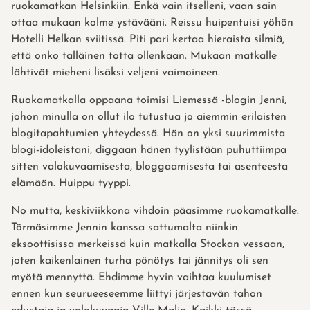
ruokamatkan Helsinkiin. Enkä vain itselleni, vaan sain
ottaa mukaan kolme ystävääni. Reissu huipentuisi yöhön
Hotelli Helkan sviitissä. Piti pari kertaa hieraista silmiä,
että onko tälläinen totta ollenkaan. Mukaan matkalle
lähtivät mieheni lisäksi veljeni vaimoineen.
Ruokamatkalla oppaana toimisi
Liemessä
-blogin Jenni,
johon minulla on ollut ilo tutustua jo aiemmin erilaisten
blogitapahtumien yhteydessä. Hän on yksi suurimmista
blogi-idoleistani, diggaan hänen tyylistään puhuttiimpa
sitten valokuvaamisesta, bloggaamisesta tai asenteesta
elämään. Huippu tyyppi.
No mutta, keskiviikkona vihdoin pääsimme ruokamatkalle.
Törmäsimme Jennin kanssa sattumalta niinkin
eksoottisissa merkeissä kuin matkalla Stockan vessaan,
joten kaikenlainen turha pönötys tai jännitys oli sen
myötä mennyttä. Ehdimme hyvin vaihtaa kuulumiset
ennen kun seurueeseemme liittyi järjestävän tahon