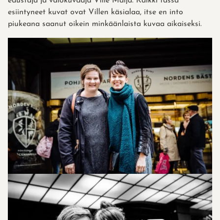
edustaja ja valokuvaaja Ville Malja. Kaikki tässä
esiintyneet kuvat ovat Villen käsialaa, itse en into
piukeana saanut oikein minkäänlaista kuvaa aikaiseksi.