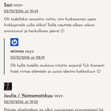
Sari
says:
02/10/2016 at 19:45
Oli todellakin ansaittu voitto, niin huikaisevan upea
friikkipirtelö sulla olikin! Teillä näyttää olleen oikein
onnistunut ja herkullinen päivä 🙂
minna
says:
03/10/2016 at 08:19
Oli kyllä todella mukava irtiotto arjesta! Tuli ihanasti
lisää virtaa elämään ja uusia ideoita kokkailuun 🙂
Juulia / Vaimomatskuu
says:
02/10/2016 at 19:55
Päivän ohjelmahan on ollut suorastaan erinomainen! Ipi