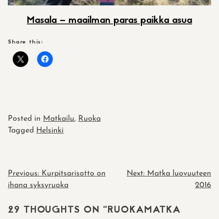
Masala – maailman paras paikka asua
Share this:
Posted in
Matkailu
,
Ruoka
Tagged
Helsinki
POST
Previous:
Kurpitsarisotto on
Next:
Matka luovuuteen
ihana syksyruoka
2016
NAVIGATION
29 THOUGHTS ON “
RUOKAMATKA