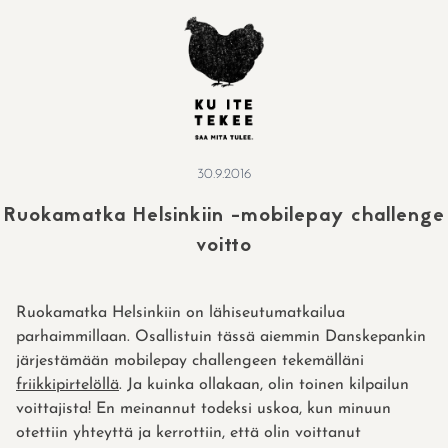
Skip
to
content
30.9.2016
Ruokamatka Helsinkiin -mobilepay challenge
voitto
Ruokamatka Helsinkiin on lähiseutumatkailua
parhaimmillaan. Osallistuin tässä aiemmin Danskepankin
järjestämään mobilepay challengeen tekemälläni
friikkipirtelöllä
. Ja kuinka ollakaan, olin toinen kilpailun
voittajista! En meinannut todeksi uskoa, kun minuun
otettiin yhteyttä ja kerrottiin, että olin voittanut