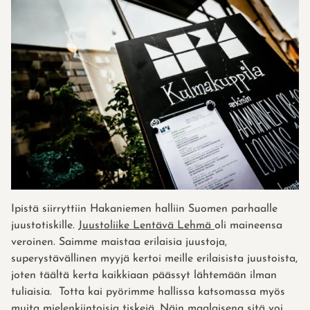
Ipistä siirryttiin Hakaniemen halliin Suomen parhaalle
juustotiskille.
Juustoliike Lentävä Lehmä
oli maineensa
veroinen. Saimme maistaa erilaisia juustoja,
superystävällinen myyjä kertoi meille erilaisista juustoista,
joten täältä kerta kaikkiaan päässyt lähtemään ilman
tuliaisia. Totta kai pyörimme hallissa katsomassa myös
muita mielenkiintoisia tiskejä. Näin maalaisena sitä voi