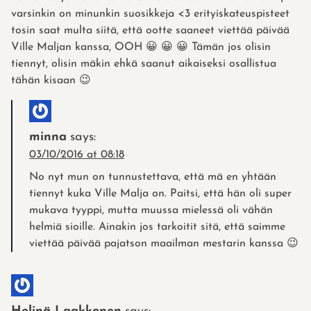
varsinkin on minunkin suosikkeja <3 erityiskateuspisteet
tosin saat multa siitä, että ootte saaneet viettää päivää
Ville Maljan kanssa, OOH 😀 😀 😀 Tämän jos olisin
tiennyt, olisin mäkin ehkä saanut aikaiseksi osallistua
tähän kisaan 😉
minna
says:
03/10/2016 at 08:18
No nyt mun on tunnustettava, että mä en yhtään
tiennyt kuka Ville Malja on. Paitsi, että hän oli super
mukava tyyppi, mutta muussa mielessä oli vähän
helmiä sioille. Ainakin jos tarkoitit sitä, että saimme
viettää päivää pajatson maailman mestarin kanssa 😉