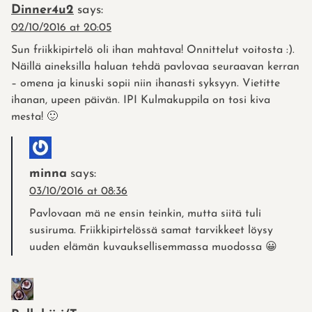
Dinner4u2
says:
02/10/2016 at 20:05
Sun friikkipirtelö oli ihan mahtava! Onnittelut voitosta :).
Näillä aineksilla haluan tehdä pavlovaa seuraavan kerran
– omena ja kinuski sopii niin ihanasti syksyyn. Vietitte
ihanan, upeen päivän. IPI Kulmakuppila on tosi kiva
mesta! 🙂
minna
says:
03/10/2016 at 08:36
Pavlovaan mä ne ensin teinkin, mutta siitä tuli
susiruma. Friikkipirtelössä samat tarvikkeet löysy
uuden elämän kuvauksellisemmassa muodossa 😀