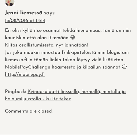
Jenni liemessä
says:
15/08/2016 at 14:14
En olisi kyllä itse osannut tehdä hienompaa, tämä on niin
kauniskin että alan itkemään 😀
Kiitos osallistumisesta, nyt jännätään!
Jos joku muukin innostuu friikkipirtelöistä niin blogistani
liemessa.fi ja tämän linkin takaa löytyy vielä lisätietoa
MobilePayChallenge haasteesta ja kilpailun säännöt 🙂
http://mobilepay.fi
Pingback:
Kvinoasalaatti linsseillä, herneillä, mintulla ja
haloumijuustolla - ku ite tekee
Comments are closed.