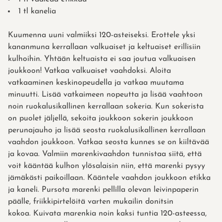
1 tl kanelia
Kuumenna uuni valmiiksi 120-asteiseksi. Erottele yksi
kananmuna kerrallaan valkuaiset ja keltuaiset erillisiin
kulhoihin. Yhtään keltuaista ei saa joutua valkuaisen
joukkoon! Vatkaa valkuaiset vaahdoksi. Aloita
vatkaaminen keskinopeudella ja vatkaa muutama
minuutti. Lisää vatkaimeen nopeutta ja lisää vaahtoon
noin ruokalusikallinen kerrallaan sokeria. Kun sokerista
on puolet jäljellä, sekoita joukkoon sokerin joukkoon
perunajauho ja lisää seosta ruokalusikallinen kerrallaan
vaahdon joukkoon. Vatkaa seosta kunnes se on kiiltävää
ja kovaa. Valmiin marenkivaahdon tunnistaa siitä, että
voit kääntää kulhon ylösalaisin niin, että marenki pysyy
jämäkästi paikoillaan. Kääntele vaahdon joukkoon etikka
ja kaneli. Pursota marenki pellilla olevan leivinpaperin
päälle, friikkipirtelöitä varten mukailin donitsin
kokoa. Kuivata marenkia noin kaksi tuntia 120-asteessa,