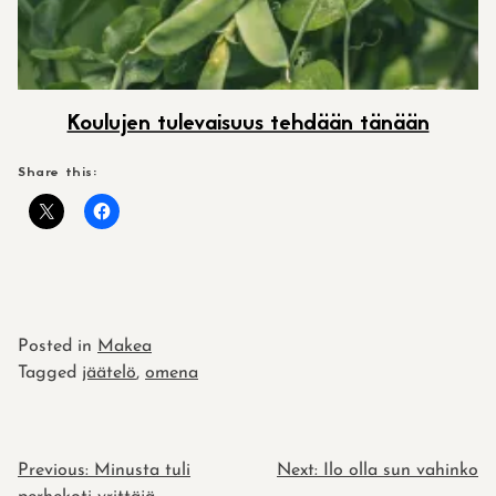
Koulujen tulevaisuus tehdään tänään
Share this:
Posted in
Makea
Tagged
jäätelö
,
omena
POST
Previous:
Minusta tuli
Next:
Ilo olla sun vahinko