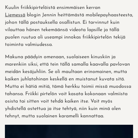
Kuulin friikkipirtelöistä ensimmäisen kerran
Liemessä
blogin Jennin heittämästä mobilepayhaasteesta,
johon tällä postauksella osallistun. Ei tarvinnut kuin
vilauttaa hänen tekemäänsä videota lapsille ja tällä
puolen ruutua oli useampi innokas friikkipirtelön tekijä
toiminta valmiudessa.
Makuna päädyin omenaan, suolaiseen kinuskiin ja
marenkiin siksi, että tein tällä samalla kaavalla pavlovan
meidän kesäjuhliin. Se oli maultaan erinomainen, mutta
kaiken juhlatohinan keskellä en muistanut kuvata sitä.
Mutta ei hätiä mitiä, tämä herkku toimii missä muodossa
tahansa. Friikki pirtelön voit kasata kokonaan valmiista
osista tai sitten voit tehdä kaiken itse. Voit myös
yhdistellä ostettua ja itse tehtyä, niin kuin minä olen
tehnyt, mutta suolainen karamelli kannattaa.