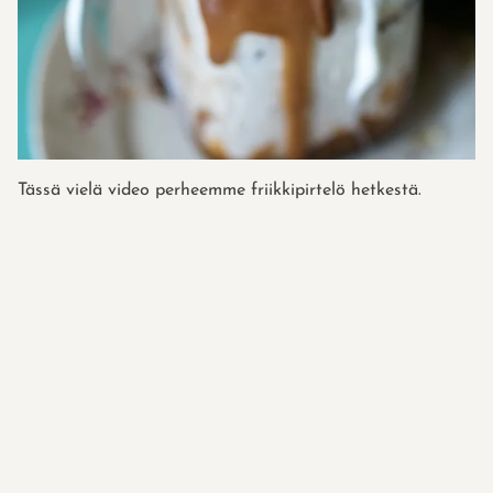
Tässä vielä video perheemme friikkipirtelö hetkestä.