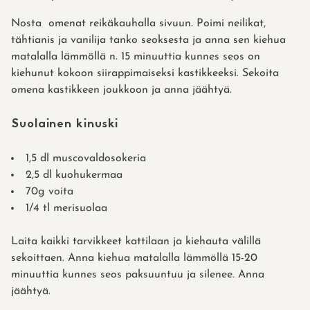
Nosta omenat reikäkauhalla sivuun. Poimi neilikat,
tähtianis ja vanilija tanko seoksesta ja anna sen kiehua
matalalla lämmöllä n. 15 minuuttia kunnes seos on
kiehunut kokoon siirappimaiseksi kastikkeeksi. Sekoita
omena kastikkeen joukkoon ja anna jäähtyä.
Suolainen kinuski
1,5 dl muscovaldosokeria
2,5 dl kuohukermaa
70g voita
1/4 tl merisuolaa
Laita kaikki tarvikkeet kattilaan ja kiehauta välillä
sekoittaen. Anna kiehua matalalla lämmöllä 15-20
minuuttia kunnes seos paksuuntuu ja silenee. Anna
jäähtyä.