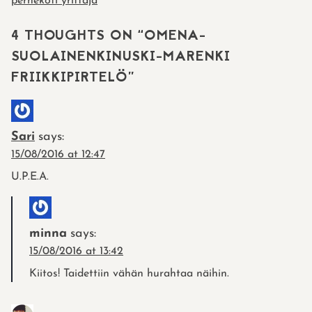
perhekoti yrittäjä
NAVIGATION
4 THOUGHTS ON “
OMENA-
SUOLAINENKINUSKI-MARENKI
FRIIKKIPIRTELÖ
”
Sari
says:
15/08/2016 at 12:47
U.P.E.A.
minna
says:
15/08/2016 at 13:42
Kiitos! Taidettiin vähän hurahtaa näihin.