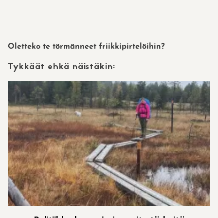
Oletteko te törmänneet friikkipirtelöihin?
Tykkäät ehkä näistäkin: