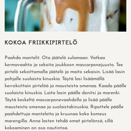
KOKOA FRIIKKIPIRTELÖ
Paahda mantelit. Ota jäätelö sulamaan. Vatkaa
kermavaahto ja sekoita joukkoon mascarponejuusto. Tee
pirtelö sekoittamalla jäätelö ja maito sekaisin. Lisää lasin
pohjalle suolaista kinuskia. Täytä lasi lisäämällä
kerroksittain pirtelöä ja mausteista omenaa. Kaada päälle
suolaista kinuskia. Laita lasin päälle donitsi ja marenki.
Täytä keskeltä mascarponevaahdolla ja lisää päälle
mausteista omenaa ja suolaistakinuskia. Ripottele päälle
paahdettuja manteleita ja kruunaa koko komeus
marengilla. Anna lasten tehdä omat pirtelönsä, sillä
kokoaminen on osa nautintoa.