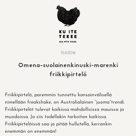
Skip
to
content
15.8.2016
Omena-suolainenkinuski-marenki
friikkipirtelö
Friikkipirtelö, paremmin tunnettu kansainvälisellä
nimellään freakshake, on Australialainen “juoma”trendi.
Friikkipirtelöt tulevat kaikissa mahdollisissa mauissa ja
muodoissa. Ja siis todellakin tarkoitan kaikissa.
Friikkipirtelöissä saa ja pitää hullutella, kerrankin
enemmän on enemmän!