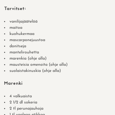
Tarvitset:
vanilijajäätelöä
maitoa
kuohukermaa
mascarponejuustoa
donitseja
mantelirouhetta
marenkia (ohje alla)
mausteisia omenoita (ohje alla)
suolaistakinuskia (ohje alla)
Marenki
4 valkuaista
2 1/2 dl sokeria
2 tl perunajauhoja
1 tl vaaleaa etikkaa