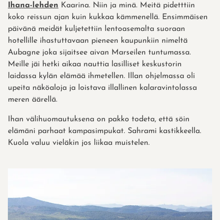
Ihana-lehden
Kaarina. Niin ja minä. Meitä pidetttiin
koko reissun ajan kuin kukkaa kämmenellä. Ensimmäisen
päivänä meidät kuljetettiin lentoasemalta suoraan
hotellille ihastuttavaan pieneen kaupunkiin nimeltä
Aubagne joka sijaitsee aivan Marseilen tuntumassa.
Meille jäi hetki aikaa nauttia lasilliset keskustorin
laidassa kylän elämää ihmetellen. Illan ohjelmassa oli
upeita näköaloja ja loistava illallinen kalaravintolassa
meren äärellä.
Ihan välihuomautuksena on pakko todeta, että söin
elämäni parhaat kampasimpukat. Sahrami kastikkeella.
Kuola valuu vieläkin jos liikaa muistelen.