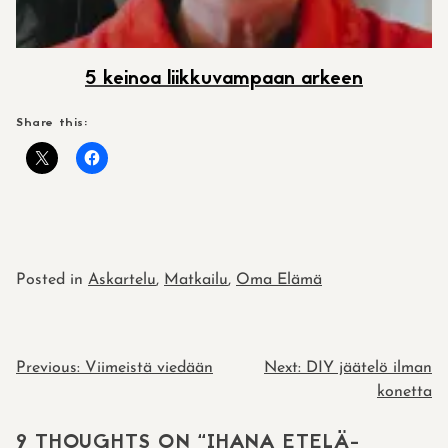
5 keinoa liikkuvampaan arkeen
Share this:
Posted in
Askartelu
,
Matkailu
,
Oma Elämä
POST
Previous:
Viimeistä viedään
Next:
DIY jäätelö ilman
konetta
NAVIGATION
9 THOUGHTS ON “
IHANA ETELÄ-