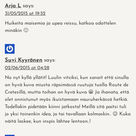
Arja L
says:
31/05/2015 at 19:52
Huikeita maisemia ja upea reissu, katkoa odottelen
minäkin 🙂
Suvi Kyyrönen
says:
02/06/2015 at 04:28
No nyt kyllä yllätit! Luulin vitsiksi, kun sanoit että sinulla
on hyvä kuva miusta räpsimässä ruutuja tuolla Route de
Cretesillä, mutta toihan on hyvä kuva 😀 Ja ihanata, että
olet onnistunut myös ikuistamaan nauruherkässä hetkiä.
Todellakin pidetään kiinni jatkosta! Meillä sitä paitsi tuli
jo yksi toinenkin idea, ja tai tavallaan kolmaskin.. 😉 Kuka
näitä laskee, kun inspis lähtee lentoon..!