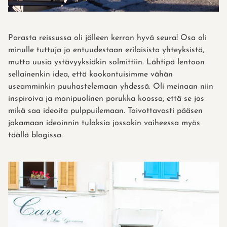
Parasta reissussa oli jälleen kerran hyvä seura! Osa oli
minulle tuttuja jo entuudestaan erilaisista yhteyksistä,
mutta uusia ystävyyksiäkin solmittiin. Lähtipä lentoon
sellainenkin idea, että kookontuisimme vähän
useamminkin puuhastelemaan yhdessä. Oli meinaan niin
inspiroiva ja monipuolinen porukka koossa, että se jos
mikä saa ideoita pulppuilemaan. Toivottavasti pääsen
jakamaan ideoinnin tuloksia jossakin vaiheessa myös
täällä blogissa.