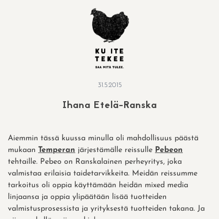
Skip
to
content
31.5.2015
Ihana Etelä-Ranska
Aiemmin tässä kuussa minulla oli mahdollisuus päästä
mukaan
Temperan
järjestämälle reissulle
Pebeon
tehtaille. Pebeo on Ranskalainen perheyritys, joka
valmistaa erilaisia taidetarvikkeita. Meidän reissumme
tarkoitus oli oppia käyttämään heidän mixed media
linjaansa ja oppia ylipäätään lisää tuotteiden
valmistusprosessista ja yrityksestä tuotteiden takana. Ja