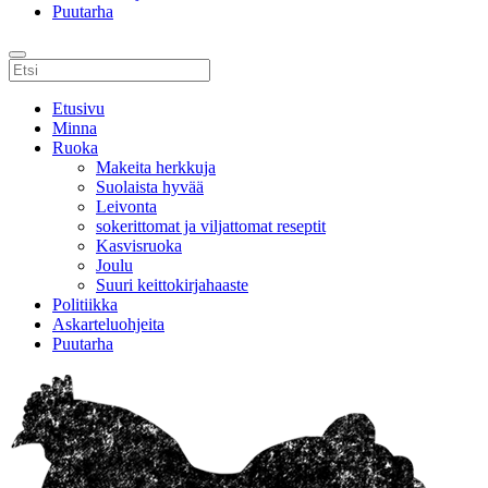
Puutarha
Etusivu
Minna
Ruoka
Makeita herkkuja
Suolaista hyvää
Leivonta
sokerittomat ja viljattomat reseptit
Kasvisruoka
Joulu
Suuri keittokirjahaaste
Politiikka
Askarteluohjeita
Puutarha