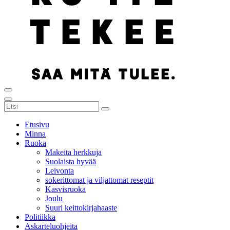
Etusivu
Minna
Ruoka
Makeita herkkuja
Suolaista hyvää
Leivonta
sokerittomat ja viljattomat reseptit
Kasvisruoka
Joulu
Suuri keittokirjahaaste
Politiikka
Askarteluohjeita