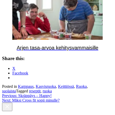
Arjen tasa-arvoa kehitysvammaisille
Share this:
X
Facebook
Posted in
Karppaus
,
Kasvisruoka
,
Keittiössä
,
Ruoka
,
suolaista
Tagged
reseptit
,
ruoka
Post
Previous:
Skräppäys – Happy!
Next:
Miksi Cross fit sopii minulle?
navigation