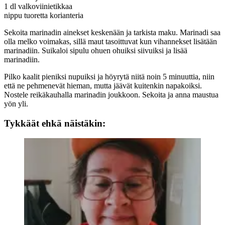
1 dl valkoviinietikkaa
nippu tuoretta korianteria
Sekoita marinadin ainekset keskenään ja tarkista maku. Marinadi saa
olla melko voimakas, sillä maut tasoittuvat kun vihannekset lisätään
marinadiin. Suikaloi sipulu ohuen ohuiksi siivuiksi ja lisää
marinadiin.
Pilko kaalit pieniksi nupuiksi ja höyrytä niitä noin 5 minuuttia, niin
että ne pehmenevät hieman, mutta jäävät kuitenkin napakoiksi.
Nostele reikäkauhalla marinadin joukkoon. Sekoita ja anna maustua
yön yli.
Tykkäät ehkä näistäkin: