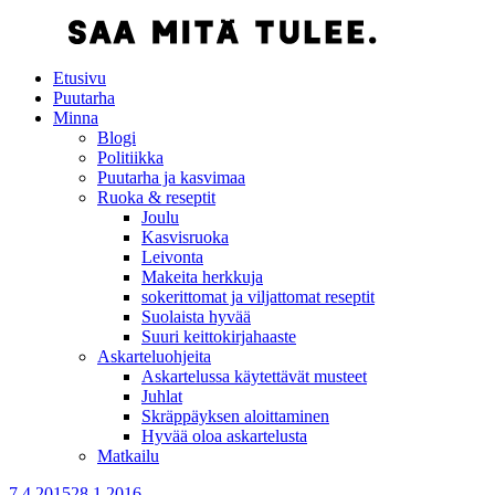
Etusivu
Puutarha
Minna
Blogi
Politiikka
Puutarha ja kasvimaa
Ruoka & reseptit
Joulu
Kasvisruoka
Leivonta
Makeita herkkuja
sokerittomat ja viljattomat reseptit
Suolaista hyvää
Suuri keittokirjahaaste
Askarteluohjeita
Askartelussa käytettävät musteet
Juhlat
Skräppäyksen aloittaminen
Hyvää oloa askartelusta
Matkailu
7.4.2015
28.1.2016