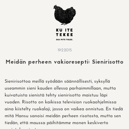
Skip
to
content
19.2.2015
Meidän perheen vakioresepti: Sienirisotto
Sienirisottoa meillä syödään säännöllisesti, syksyllä
useammin sieni kauden ollessa parhaimmillaan, mutta
kuivatuista sienistä tehty sienirisotto maistuu läpi
vuoden. Risotto on kaikissa television ruokaohjelmissa
aina kiistelty ruokalaji, jossa on vaikea onnistua. En tiedä
mitä Hansu sanoisi meidän perheen risotosta, mutta sen
tiedän, että maussa päihitämme monen keskiverto