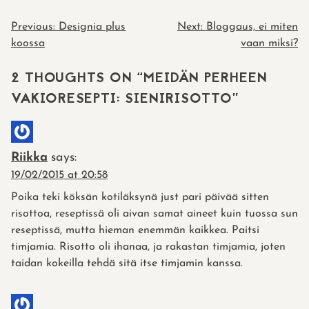
POST
Previous:
Designia plus
Next:
Bloggaus, ei miten
koossa
vaan miksi?
NAVIGATION
2 THOUGHTS ON “
MEIDÄN PERHEEN
VAKIORESEPTI: SIENIRISOTTO
”
Riikka
says:
19/02/2015 at 20:58
Poika teki köksän kotiläksynä just pari päivää sitten
risottoa, reseptissä oli aivan samat aineet kuin tuossa sun
reseptissä, mutta hieman enemmän kaikkea. Paitsi
timjamia. Risotto oli ihanaa, ja rakastan timjamia, joten
taidan kokeilla tehdä sitä itse timjamin kanssa.