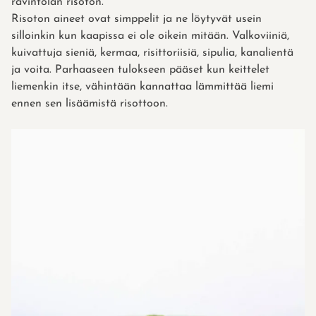
ravintolan risoton.
Risoton aineet ovat simppelit ja ne löytyvät usein
silloinkin kun kaapissa ei ole oikein mitään. Valkoviiniä,
kuivattuja sieniä, kermaa, risittoriisiä, sipulia, kanalientä
ja voita. Parhaaseen tulokseen pääset kun keittelet
liemenkin itse, vähintään kannattaa lämmittää liemi
ennen sen lisäämistä risottoon.