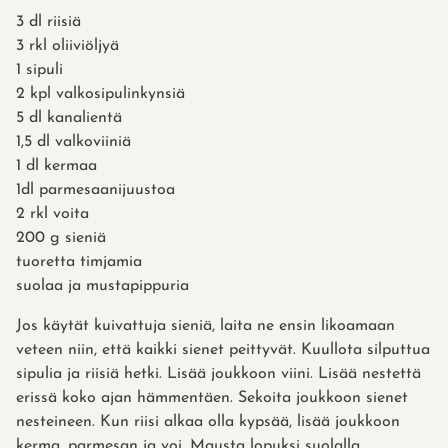
3 dl riisiä
3 rkl oliiviöljyä
1 sipuli
2 kpl valkosipulinkynsiä
5 dl kanalientä
1,5 dl valkoviiniä
1 dl kermaa
1dl parmesaanijuustoa
2 rkl voita
200 g sieniä
tuoretta timjamia
suolaa ja mustapippuria
Jos käytät kuivattuja sieniä, laita ne ensin likoamaan
veteen niin, että kaikki sienet peittyvät. Kuullota silputtua
sipulia ja riisiä hetki. Lisää joukkoon viini. Lisää nestettä
erissä koko ajan hämmentäen. Sekoita joukkoon sienet
nesteineen. Kun riisi alkaa olla kypsää, lisää joukkoon
kerma, parmesan ja voi. Mausta lopuksi suolalla,