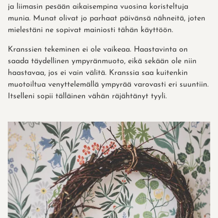
ja liimasin pesään aikaisempina vuosina koristeltuja
munia. Munat olivat jo parhaat päivänsä nähneitä, joten
mielestäni ne sopivat mainiosti tähän käyttöön.
Kranssien tekeminen ei ole vaikeaa. Haastavinta on
saada täydellinen ympyränmuoto, eikä sekään ole niin
haastavaa, jos ei vain välitä. Kranssia saa kuitenkin
muotoiltua venyttelemällä ympyrää varovasti eri suuntiin.
Itselleni sopii tälläinen vähän räjähtänyt tyyli.