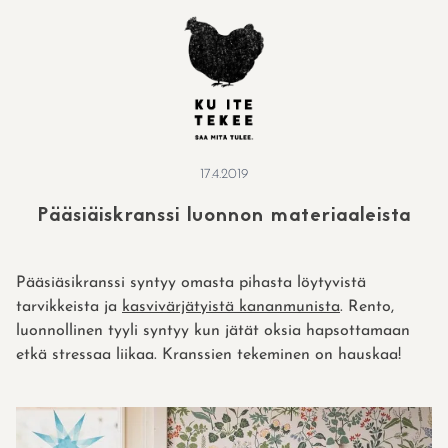
Skip
to
content
17.4.2019
Pääsiäiskranssi luonnon materiaaleista
Pääsiäsikranssi syntyy omasta pihasta löytyvistä
tarvikkeista ja
kasvivärjätyistä kananmunista
. Rento,
luonnollinen tyyli syntyy kun jätät oksia hapsottamaan
etkä stressaa liikaa. Kranssien tekeminen on hauskaa!