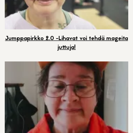
Jumppapirkko 2.0 -Lihavat voi tehdä mageita
juttuja!