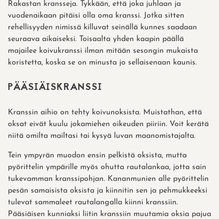
Rakastan kransseja. Tykkään, että joka juhlaan ja
vuodenaikaan pitäisi olla oma kranssi. Jotka sitten
rehellisyyden nimissä killuvat seinällä kunnes saadaan
seuraava aikaiseksi. Toisaalta yhden kaapin päällä
majailee koivukranssi ilman mitään sesongin mukaista
koristetta, koska se on minusta jo sellaisenaan kaunis.
PÄÄSIÄISKRANSSI
Kranssin aihio on tehty koivunoksista. Muistathan, että
oksat eivät kuulu jokamiehen oikeuden piiriin. Voit kerätä
niitä omilta mailtasi tai kysyä luvan maanomistajalta.
Tein ympyrän muodon ensin pelkistä oksista, mutta
pyörittelin ympärille myös ohutta rautalankaa, jotta sain
tukevamman kranssipohjan. Kananmunien alle pyörittelin
pesän samaisista oksista ja kiinnitin sen ja pehmukkeeksi
tulevat sammaleet rautalangalla kiinni kranssiin.
Pääsiäisen kunniaksi liitin kranssiin muutamia oksia pajua