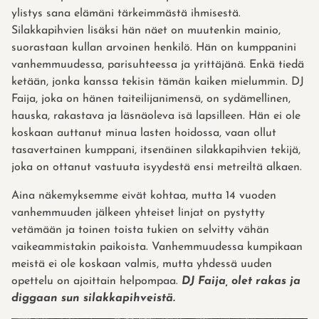
ylistys sana elämäni tärkeimmästä ihmisestä.
Silakkapihvien lisäksi hän näet on muutenkin mainio,
suorastaan kullan arvoinen henkilö. Hän on kumppanini
vanhemmuudessa, parisuhteessa ja yrittäjänä. Enkä tiedä
ketään, jonka kanssa tekisin tämän kaiken mielummin. DJ
Faija, joka on hänen taiteilijanimensä, on sydämellinen,
hauska, rakastava ja läsnäoleva isä lapsilleen. Hän ei ole
koskaan auttanut minua lasten hoidossa, vaan ollut
tasavertainen kumppani, itsenäinen silakkapihvien tekijä,
joka on ottanut vastuuta isyydestä ensi metreiltä alkaen.
Aina näkemyksemme eivät kohtaa, mutta 14 vuoden
vanhemmuuden jälkeen yhteiset linjat on pystytty
vetämään ja toinen toista tukien on selvitty vähän
vaikeammistakin paikoista. Vanhemmuudessa kumpikaan
meistä ei ole koskaan valmis, mutta yhdessä uuden
opettelu on ajoittain helpompaa.
DJ Faija, olet rakas ja
diggaan sun silakkapihveistä.