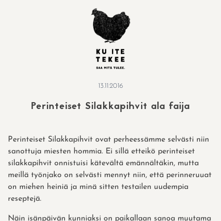
Skip
to
content
13.11.2016
Perinteiset Silakkapihvit ala faija
Perinteiset Silakkapihvit ovat perheessämme selvästi niin
sanottuja miesten hommia. Ei sillä etteikö perinteiset
silakkapihvit onnistuisi kätevältä emännältäkin, mutta
meillä työnjako on selvästi mennyt niin, että perinneruuat
on miehen heiniä ja minä sitten testailen uudempia
reseptejä.
Näin isänpäivän kunniaksi on paikallaan sanoa muutama