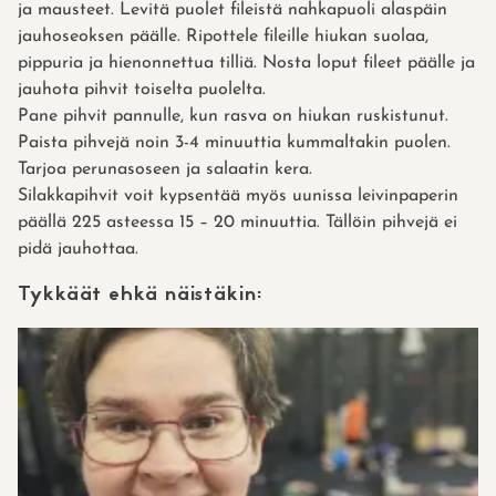
ja mausteet. Levitä puolet fileistä nahkapuoli alaspäin
jauhoseoksen päälle. Ripottele fileille hiu­kan suolaa,
pippuria ja hienonnettua tilliä. Nosta loput fileet päälle ja
jauhota pihvit toiselta puo­lelta.
Pane pihvit pannulle, kun rasva on hiukan ruskis­tunut.
Paista pihve­jä noin 3-4 minuuttia kummaltakin puolen.
Tarjoa perunasoseen ja salaatin kera.
Silakkapihvit voit kypsentää myös uunissa leivin­paperin
päällä 225 asteessa 15 – 20 minuuttia. Täl­löin pihvejä ei
pidä jauhottaa.
Tykkäät ehkä näistäkin: