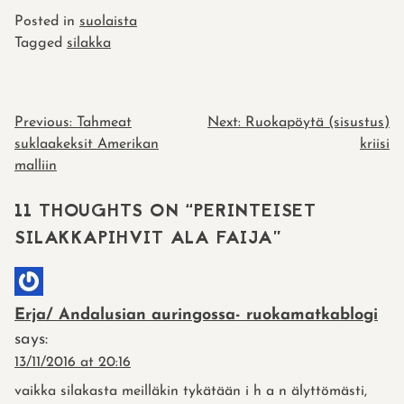
Posted in
suolaista
Tagged
silakka
POST
Previous:
Tahmeat
Next:
Ruokapöytä (sisustus)
suklaakeksit Amerikan
kriisi
NAVIGATION
malliin
11 THOUGHTS ON “
PERINTEISET
SILAKKAPIHVIT ALA FAIJA
”
Erja/ Andalusian auringossa- ruokamatkablogi
says:
13/11/2016 at 20:16
vaikka silakasta meilläkin tykätään i h a n älyttömästi,