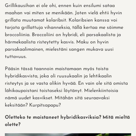
Grillikausihan ei ole ohi, ennen kuin ensilumi sataa
maahan vai miten se menikään. Joten vielä ehtii hyvin
grillata muutamat kolaribsit. Kolaribsien kanssa voi
tarjota grillattuja vihanneksia, tällä kertaa me söimme
broccoliinia. Broccoliini on hybridi, eli parsakaalista ja
härmekaalista risteytetty kasvis. Maku on hyvin
parsakaalimainen, mielestäni sangen mukava uusi
tuttavuus.
Pääsin tässä taannoin maistamaan myös toista
hybridikasvista, joka oli ruusukaalin ja lehtikaalin
risteytys ja se vasta olikin hyvää. En vain ole sitä omista
lähikaupoistani toistaseksi löytänyt. Mielenkiintoisia
nämä uudet kasvikset. Mitähän sitä seuraavaksi
keksitään? Kurpitsapapu?
Oletteko te maistaneet hybridikasviksia? Mitä mieltä
olette?