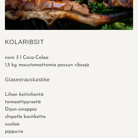
KOLARIBSIT
noin 3 l Coca-Colaa
1,5 kg maustamattomia possun ribsejä
Glaseerauskastike
Lihan keitinlientä
tomaattipyreetä
Dijon-sinappia
chipotle kastiketta
suolaa
pippuria