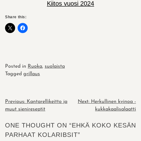
Kiitos vuosi 2024
Share this:
Posted in
Ruoka
,
suolaista
Tagged
grillaus
POST
Previous:
Kantarellikeitto ja
Next:
Herkullinen kvinoa -
muut sienireseptit
kukkakaalisalaatti
NAVIGATION
ONE THOUGHT ON “
EHKÄ KOKO KESÄN
PARHAAT KOLARIBSIT
”