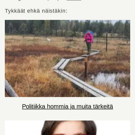
Tykkäät ehkä näistäkin:
Politiikka hommia ja muita tärkeitä