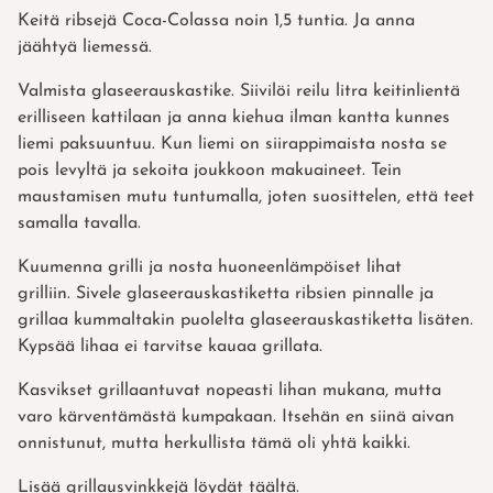
Keitä ribsejä Coca-Colassa noin 1,5 tuntia. Ja anna
jäähtyä liemessä.
Valmista glaseerauskastike. Siivilöi reilu litra keitinlientä
erilliseen kattilaan ja anna kiehua ilman kantta kunnes
liemi paksuuntuu. Kun liemi on siirappimaista nosta se
pois levyltä ja sekoita joukkoon makuaineet. Tein
maustamisen mutu tuntumalla, joten suosittelen, että teet
samalla tavalla.
Kuumenna grilli ja nosta huoneenlämpöiset lihat
grilliin. Sivele glaseerauskastiketta ribsien pinnalle ja
grillaa kummaltakin puolelta glaseerauskastiketta lisäten.
Kypsää lihaa ei tarvitse kauaa grillata.
Kasvikset grillaantuvat nopeasti lihan mukana, mutta
varo kärventämästä kumpakaan. Itsehän en siinä aivan
onnistunut, mutta herkullista tämä oli yhtä kaikki.
Lisää grillausvinkkejä löydät
täältä
.