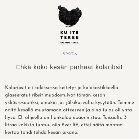
Skip
to
content
3.9.2016
Ehkä koko kesän parhaat kolaribsit
Kolaribsit eli kokiksessa keitetyt ja kolakastikkeella
glaseeratut ribsit muodostuivat tämän kesän
ykkösreseptiksi, ainakin jos jälkikasvulta kysytään. Teimme
näitä kesällä muutamaan otteeseen ja aina tulos oli yhtä
hyvä. Eli ohjeella on hankalaa epäonnistua. Toisaalta 3
litraa kokista tuntuu niin överiltä, ettei näitä montaa
kertaa tohdi tehdä kesän aikana.