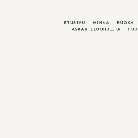
ETUSIVU
MINNA
RUOKA
Skip
ASKARTELUOHJEITA
PU
to
content