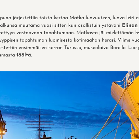
puna järjestettiin toista kertaa Matka luovuuteen, luova leiri aik
alkunsa muutama vuosi sitten kun osallistuin ystäväni
Elinan
stettyyn vastaavaan tapahtumaan. Matkasta jäi mielettömän hyvä
yyppisen tapahtuman luomisesta kotimaahan heräsi. Viime vu
estettiin ensimmäisen kerran Turussa, museolaiva Borella. Lue 
tumasta
täältä
.