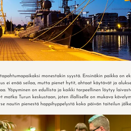
 tapahtumapaikaksi monestakin syystä. Ensinäkin paikka on ek
lus ei enää seilaa, mutta pienet hytit, ahtaat käytävät ja aluks
a. Yöpyminen on edullista ja kaikki tarpeellinen löytyy laivasta
yt matka Turun keskustaan, joten illalliselle on mukava kävel
Itse nautin pienestä happihyppelystä koko päivän taiteilun jälke