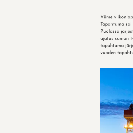
Viime viikonlop
Tapahtuma sai 
Puolassa järje
ajatus saman t
tapahtuma järj
vuoden tapah