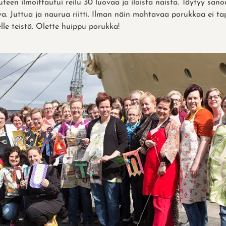
teen ilmoittautui reilu 30 luovaa ja iloista naista. Täytyy san
ava. Juttua ja naurua riitti. Ilman näin mahtavaa porukkaa ei ta
elle teistä. Olette huippu porukka!