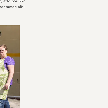
oa, että porukka
pahtumaa olisi.