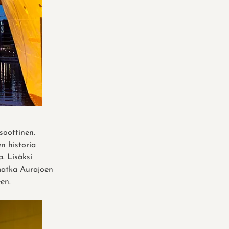
soottinen.
en historia
. Lisäksi
ymatka Aurajoen
en.