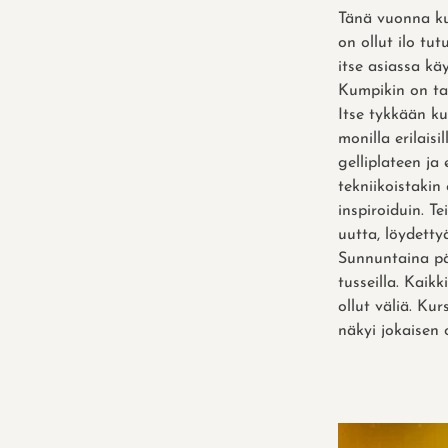
Tänä vuonna k
on ollut ilo tut
itse asiassa k
Kumpikin on tai
Itse tykkään ku
monilla erilaisi
gelliplateen ja 
tekniikoistakin
inspiroiduin. T
uutta, löydetty
Sunnuntaina pää
tusseilla. Kaik
ollut väliä. Kur
näkyi jokaisen 