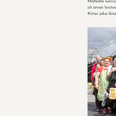
Matkalle luovuu
oli aivan loist
Kiitos joka ikis