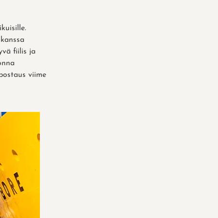
uisille.
kanssa
 fiilis ja
onna
postaus viime