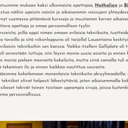
utsuimme mukaan kaksi ulkomaista opettajaa,
Nathalien
ja
B
ustua näihin upeisiin naisiin jo aikaisemmin reissujeni yhteydess
äynyt suomessa pitämässä kursseja jo muutaman kerran aikaise
tava opettaja ja omaa persoonallisen tyylin.
rsseista, joilla oppii nimen omaan erilaisia tekniikoita, tuottei
lla tavoilla ja sitä viikonloppuna oli tarjolla! Lauantaina keski
erilaisiin tekniikoihin sen kanssa. Vaikka itselleni Gelliplate oli 
 oli ennestään tuttuja, niin löysin monia uusia asioita ja ennen
ein monia pieleen menneitä kokeiluita, mutta siinä samalla tuli o
ä tekemisen ilo ja ennen kaikkea nautittua seurasta.
simme kokeilemaan monenlaisia tekniikoita akryylimaaleilla, m
ki tekniikat olivat helposti lähestyttäviä, joten aikaisemmalla k
ssilaiset tekivät toinen toistaan upeampia sivuja, joissa kuitenk
oma persoonallisuus.