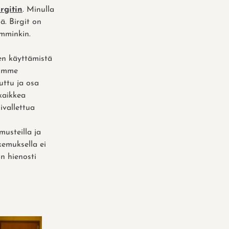
irgitin
. Minulla
ä. Birgit on
mminkin.
den käyttämistä
tyimme
tuttu ja osa
 kaikkea
ivallettua
usteilla ja
okemuksella ei
in hienosti