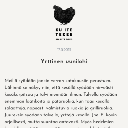
Skip
to
content
17.3.2015
Yrttinen uunilohi
Meillä syödään jonkin verran satokausiin perustuen.
Lähinnä se näkyy niin, että kesällä syödään hirveästi
kesäkurpitsaa ja talvi mennään ilman. Talvella syödään
enemmän laatikoita ja pataruokia, kun taas kesällä
salaatteja, nopeasti valmistuvia ruokia ja grilliruokia.
Juureksia syödään talvella, yrttejä kesällä. Jne. Ei kovin
orjallisesti, mutta suuntaa antavasti. Myös hedelmien