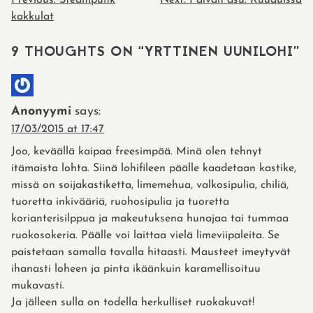
POST
kakkulat
NAVIGATION
9 THOUGHTS ON “
YRTTINEN UUNILOHI
”
Anonyymi
says:
17/03/2015 at 17:47
Joo, keväällä kaipaa freesimpää. Minä olen tehnyt
itämaista lohta. Siinä lohifileen päälle kaadetaan kastike,
missä on soijakastiketta, limemehua, valkosipulia, chiliä,
tuoretta inkivääriä, ruohosipulia ja tuoretta
korianterisilppua ja makeutuksena hunajaa tai tummaa
ruokosokeria. Päälle voi laittaa vielä limeviipaleita. Se
paistetaan samalla tavalla hitaasti. Mausteet imeytyvät
ihanasti loheen ja pinta ikäänkuin karamellisoituu
mukavasti.
Ja jälleen sulla on todella herkulliset ruokakuvat!