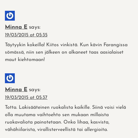
Minna E
says:
19/03/2015 at 05:35
Täytyykin kokeilla! Kiitos vinkistä. Kun kävin Farangissa
sömässä, niin sen jälkeen on alkaneet taas aasialaiset
maut kiehtomaan!
Minna E
says:
19/03/2015 at 05:37
Totta. Lakisääteinen ruokalista kaikille. Siinä voisi vielä
olla muutama vaihtoehto sen mukaan millaista
ruokavaliota painotetaan. Onko lihaa, kasvista,
vähähiilarista, virallisterveellistä tai allergioita.