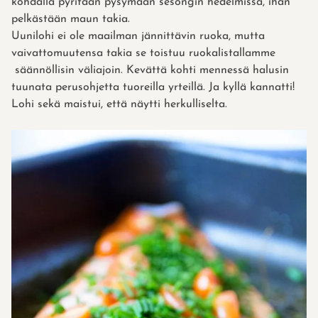
kohdalla pyritään pysymään sesongin hedelmissä, ihan
pelkästään maun takia.
Uunilohi ei ole maailman jännittävin ruoka, mutta
vaivattomuutensa takia se toistuu ruokalistallamme
säännöllisin väliajoin. Kevättä kohti mennessä halusin
tuunata perusohjetta tuoreilla yrteillä. Ja kyllä kannatti!
Lohi sekä maistui, että näytti herkulliselta.