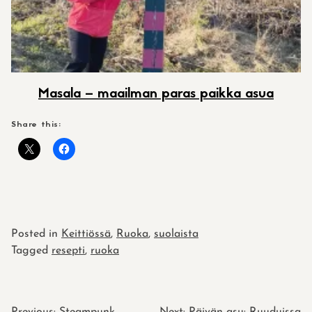
Masala – maailman paras paikka asua
Share this:
Posted in
Keittiössä
,
Ruoka
,
suolaista
Tagged
resepti
,
ruoka
Previous:
Steampunk
Next:
Päivän asu: Ruuduissa