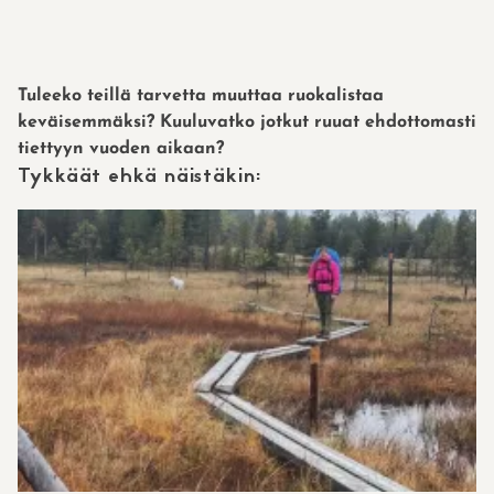
Tuleeko teillä tarvetta muuttaa ruokalistaa
keväisemmäksi? Kuuluvatko jotkut ruuat ehdottomasti
tiettyyn vuoden aikaan?
Tykkäät ehkä näistäkin: