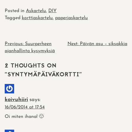
Posted in
Askartelu
,
DIY
Tagged
korttiaskartelu
,
paperiaskartelu
POST
Previous:
Suurperheen
Next:
Päivän asu – siksakkia
ajanhallinta kysymyksiä
NAVIGATION
2 THOUGHTS ON
“
SYNTYMÄPÄIVÄKORTTI
”
koivuhiiri
says:
16/06/2014 at 17:54
Oi miten ihana! 🙂