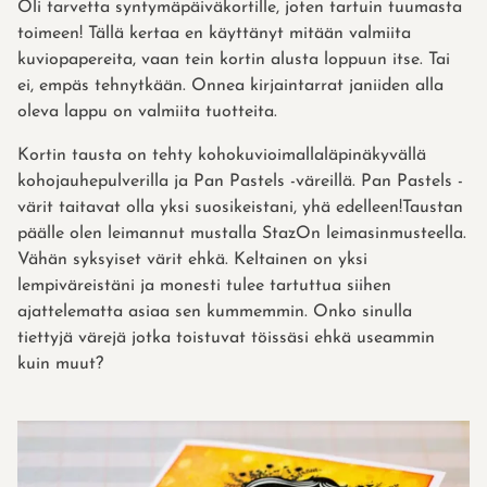
Oli tarvetta syntymäpäiväkortille, joten tartuin tuumasta
toimeen! Tällä kertaa en käyttänyt mitään valmiita
kuviopapereita, vaan tein kortin alusta loppuun itse. Tai
ei, empäs tehnytkään. Onnea kirjaintarrat janiiden alla
oleva lappu on valmiita tuotteita.
Kortin tausta on tehty kohokuvioimallaläpinäkyvällä
kohojauhepulverilla ja Pan Pastels -väreillä. Pan Pastels -
värit taitavat olla yksi suosikeistani, yhä edelleen!Taustan
päälle olen leimannut mustalla StazOn leimasinmusteella.
Vähän syksyiset värit ehkä. Keltainen on yksi
lempiväreistäni ja monesti tulee tartuttua siihen
ajattelematta asiaa sen kummemmin. Onko sinulla
tiettyjä värejä jotka toistuvat töissäsi ehkä useammin
kuin muut?