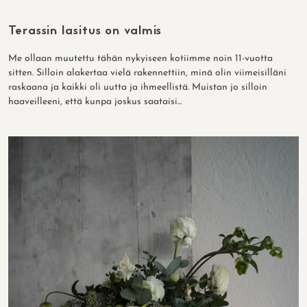
Terassin lasitus on valmis
Me ollaan muutettu tähän nykyiseen kotiimme noin 11-vuotta
sitten. Silloin alakertaa vielä rakennettiin, minä olin viimeisilläni
raskaana ja kaikki oli uutta ja ihmeellistä. Muistan jo silloin
haaveilleeni, että kunpa joskus saataisi...