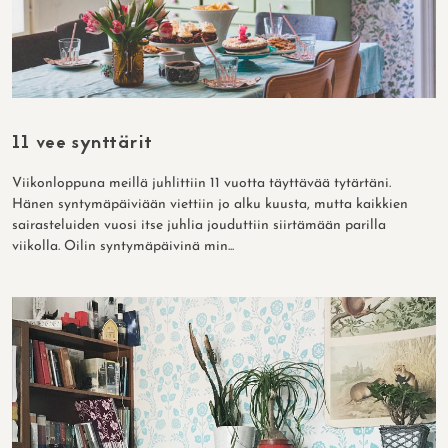
11 vee synttärit
Viikonloppuna meillä juhlittiin 11 vuotta täyttävää tytärtäni.
Hänen syntymäpäiviään viettiin jo alku kuusta, mutta kaikkien
sairasteluiden vuosi itse juhlia jouduttiin siirtämään parilla
viikolla. Oilin syntymäpäivinä min...