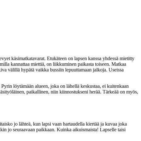
kevyet käsimatkatavarat. Etukäteen on lapsen kanssa yhdessä mietitty
omilla kannattaa miettiä, on liikkuminen paikasta toiseen. Matkaa
kiva välillä hypätä vaikka bussiin lepuuttamaan jalkoja. Useissa
. Pyrin löytämään alueen, joka on lähellä keskustaa, ei kuitenkaan
 käsityöläinen, paikallinen, niin kiinnostukseni herää. Tärkeää on myös,
taisko jo lähteä, kun lapsi vaan hartaudella kiertää ja kuvaa joka
inkin jo seuraavaan paikkaan. Kuinka aikuismaista! Lapselle taisi