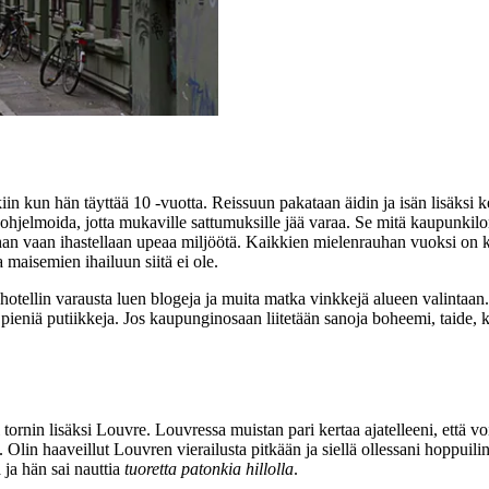
n kun hän täyttää 10 -vuotta. Reissuun pakataan äidin ja isän lisäksi 
a ohjelmoida, jotta mukaville sattumuksille jää varaa. Se mitä kaupunkil
i ihan vaan ihastellaan upeaa miljöötä. Kaikkien mielenrauhan vuoksi on 
maisemien ihailuun siitä ei ole.
n hotellin varausta luen blogeja ja muita matka vinkkejä alueen valintaan
 ja pieniä putiikkeja. Jos kaupunginosaan liitetään sanoja boheemi, taide,
tornin lisäksi Louvre. Louvressa muistan pari kertaa ajatelleeni, että voi
. Olin haaveillut Louvren vierailusta pitkään ja siellä ollessani hoppuil
 ja hän sai nauttia
tuoretta patonkia hillolla
.