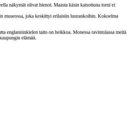
ella näkymät olivat hienot. Maasta käsin katsottuna torni ei
iin museossa, joka keskittyi erilaisiin luurankoihin. Kokoelma
mutta englanninkielen taito on heikkoa. Monessa ravintolassa meitä
urkaupungin elämää.