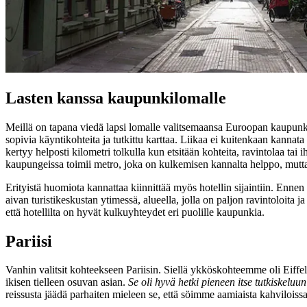
Lasten kanssa kaupunkilomalle
Meillä on tapana viedä lapsi lomalle valitsemaansa Euroopan kaupunkii
sopivia käyntikohteita ja tutkittu karttaa. Liikaa ei kuitenkaan kannat
kertyy helposti kilometri tolkulla kun etsitään kohteita, ravintolaa ta
kaupungeissa toimii metro, joka on kulkemisen kannalta helppo, mutta 
Erityistä huomiota kannattaa kiinnittää myös hotellin sijaintiin. Enne
aivan turistikeskustan ytimessä, alueella, jolla on paljon ravintoloita
että hotellilta on hyvät kulkuyhteydet eri puolille kaupunkia.
Pariisi
Vanhin valitsit kohteekseen Pariisin. Siellä ykköskohteemme oli Eiffel 
ikisen tielleen osuvan asian.
Se oli hyvä hetki pieneen itse tutkiskeluun
reissusta jäädä parhaiten mieleen se, että söimme aamiaista kahviloissa