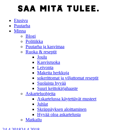
Etusivu
Puutarha
Minna
Blogi
Politiikka
Puutarha ja kasvimaa
Ruoka & reseptit
Joulu
Kasvisruoka
Leivonta
Makeita herkkuja
sokerittomat ja viljattomat reseptit
Suolaista hyvää
Suuri keittokirjahaaste
Askarteluohjeita
Askartelussa käytettävät musteet
Juhlat
Skräppäyksen aloittaminen
Hyvää oloa askartelusta
Matkailu
24.4.2018
24.4.2018