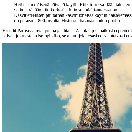
Heti ensimmäisenä päivänä käytiin Eifel tornissa. Jään takia emm
vaikuta yhtään niin korkealta kuin se todellisuudessa on.
Kasvitieteellisen puutarhan kasvihuoneissa käytiin haistelemassa
oli peräisin 1800-luvulta. Historian havinaa kaikin puolin.
Hotellit Pariisissa ovat pieniä ja ahtaita. Ainakin jos matkustaa piene
palveli joku astetta isompi kiho, se ainut, joka osasi edes auttavasti