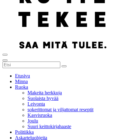
Etusivu
Minna
Ruoka
Makeita herkkuja
Suolaista hyvää
Leivonta
sokerittomat ja viljattomat reseptit
Kasvisruoka
Joulu
Suuri keittokirjahaaste
Politiikka
Askarteluohjeita