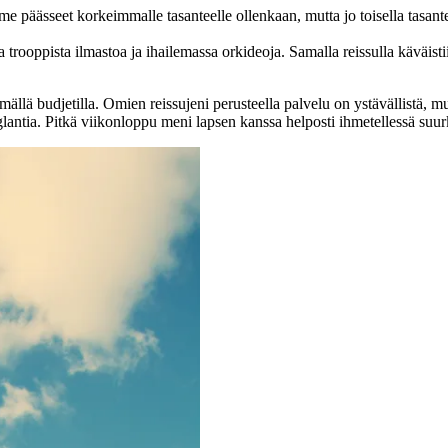
e päässeet korkeimmalle tasanteelle ollenkaan, mutta jo toisella tasante
 trooppista ilmastoa ja ihailemassa orkideoja. Samalla reissulla käväist
mmällä budjetilla. Omien reissujeni perusteella palvelu on ystävällistä, 
 englantia. Pitkä viikonloppu meni lapsen kanssa helposti ihmetellessä su