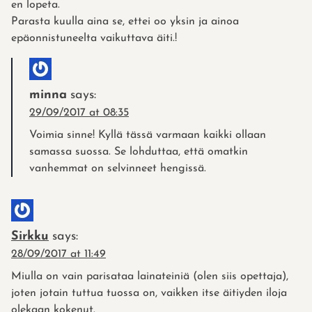
en lopeta.
Parasta kuulla aina se, ettei oo yksin ja ainoa
epäonnistuneelta vaikuttava äiti.!
minna
says:
29/09/2017 at 08:35
Voimia sinne! Kyllä tässä varmaan kaikki ollaan
samassa suossa. Se lohduttaa, että omatkin
vanhemmat on selvinneet hengissä.
Sirkku
says:
28/09/2017 at 11:49
Miulla on vain parisataa lainateiniä (olen siis opettaja),
joten jotain tuttua tuossa on, vaikken itse äitiyden iloja
olekaan kokenut.