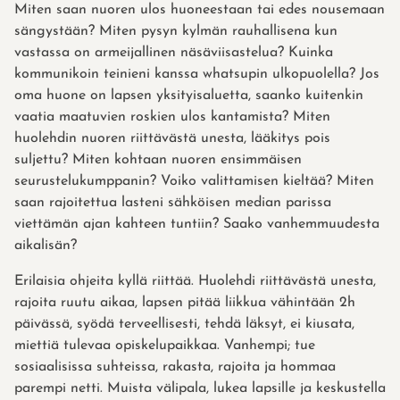
Miten saan nuoren ulos huoneestaan tai edes nousemaan
sängystään? Miten pysyn kylmän rauhallisena kun
vastassa on armeijallinen näsäviisastelua? Kuinka
kommunikoin teinieni kanssa whatsupin ulkopuolella? Jos
oma huone on lapsen yksityisaluetta, saanko kuitenkin
vaatia maatuvien roskien ulos kantamista? Miten
huolehdin nuoren riittävästä unesta, lääkitys pois
suljettu? Miten kohtaan nuoren ensimmäisen
seurustelukumppanin? Voiko valittamisen kieltää? Miten
saan rajoitettua lasteni sähköisen median parissa
viettämän ajan kahteen tuntiin? Saako vanhemmuudesta
aikalisän?
Erilaisia ohjeita kyllä riittää. Huolehdi riittävästä unesta,
rajoita ruutu aikaa, lapsen pitää liikkua vähintään 2h
päivässä, syödä terveellisesti, tehdä läksyt, ei kiusata,
miettiä tulevaa opiskelupaikkaa. Vanhempi; tue
sosiaalisissa suhteissa, rakasta, rajoita ja hommaa
parempi netti. Muista välipala, lukea lapsille ja keskustella