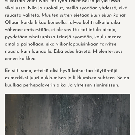
viikottain vaihtuvan kotityön tekemisessä ja yleisessä
sikailussa. Niin ja ruokailut, meillä syödään yhdessä, eikä
ruuasta valiteta.
Muuten sitten eletään kuin ellun kanat
.
Ollaan kaikki liikaa koneella, talvea kohti ulkoilu aika
vähenee entisestään, ei ole sovittu kotiintulo aikoja,
pyydetään whatsupissa teinejä syömään, koulu menee
omalla painollaan, eikä viikonloppuisinkaan tarvitse
nousta kuin lounaalle. Eikä edes hävetä. Mielenterveys
ennen kaikkea.
En silti sano, etteikö olisi hyvä katsastaa käytäntöjä
esimerkiksi juuri nukkumisen ja liikkumisen suhteen. Se on
kuulkaa perhepalaverin aika. Ja yhteisen sienireissun.