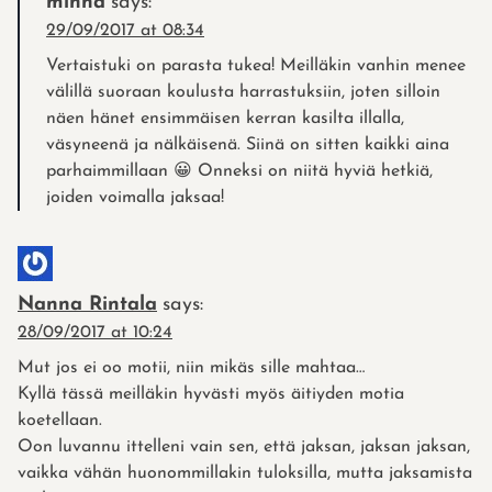
minna
says:
29/09/2017 at 08:34
Vertaistuki on parasta tukea! Meilläkin vanhin menee
välillä suoraan koulusta harrastuksiin, joten silloin
näen hänet ensimmäisen kerran kasilta illalla,
väsyneenä ja nälkäisenä. Siinä on sitten kaikki aina
parhaimmillaan 😀 Onneksi on niitä hyviä hetkiä,
joiden voimalla jaksaa!
Nanna Rintala
says:
28/09/2017 at 10:24
Mut jos ei oo motii, niin mikäs sille mahtaa…
Kyllä tässä meilläkin hyvästi myös äitiyden motia
koetellaan.
Oon luvannu ittelleni vain sen, että jaksan, jaksan jaksan,
vaikka vähän huonommillakin tuloksilla, mutta jaksamista