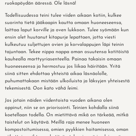
ruokapöydän ääressä. Ole läsnä!
Todellisuudessa teini tulee viiden aikaan kotiin, kulkee
suorinta tietä jääkaapin kautta omaan huoneeseensa,
laittaa laput korville ja oven lukkoon. Tulee syömään kun
ensin olet huutanut kitapurje lepattaen, jotta viesti
kulkeutuu suljettujen ovien ja korvalappujen läpi teinin
tajuntaan. Tekee nippa nappa oman osuutensa kotitöistä
kauhealla marttyyriasenteella. Painaa takaisin omaan
huoneeseensa ja hermostuu jos liikaa häiritään. Yritä
siinä sitten ehdottaa yhteistä aikaa läsnäololle,
puhumattakaan mistään ulkoiluista ja läksyjen yhteisestä
tekemisestä.
Oon kato vähä leimi.
Jos jotain näiden viidentoista vuoden aikana olen
oppinut, niin se on priorisointi. Teinien kohdalla siinä
koetellaan todella. On mietittävä mikä on tärkeää, mitkä
taistelut on käytävä. Meillä raja menee huoneen
kompostoitumisessa, omien pyykkien hoitamisessa, oman