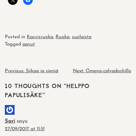
Posted in
Kasvisruoka
,
Ruoka
,
suolaista
Tagged
pavut
POST
Previous:
Siikaa ja sieniä
Next:
Omena-calvadoshillo
NAVIGATION
10 THOUGHTS ON “
HELPPO
PAPULISÄKE
”
Sari
says:
27/09/2017 at 11:51