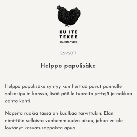
Skip
to
content
26.9.2017
Helppo papulisäke
Helppo papulisäke syntyy kun heittää pavut pannulle
valkosipulin kanssa, lisää päälle tuoreita yrttejä ja nakkaa
ääntä kohti.
Nopeita ruokia tässä on kuulkaa tarvittukin. Elän
nimittäin sellaista vanhemmuuden aikaa, johon en ole
löytänyt kasvatusoppaista apua.