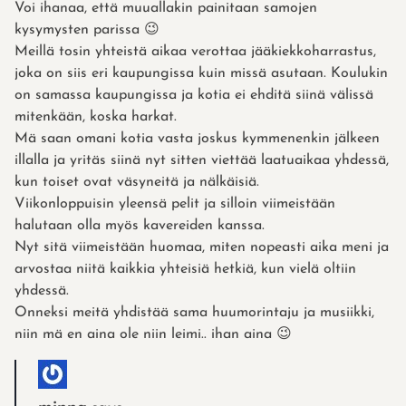
Voi ihanaa, että muuallakin painitaan samojen
kysymysten parissa 😉
Meillä tosin yhteistä aikaa verottaa jääkiekkoharrastus,
joka on siis eri kaupungissa kuin missä asutaan. Koulukin
on samassa kaupungissa ja kotia ei ehditä siinä välissä
mitenkään, koska harkat.
Mä saan omani kotia vasta joskus kymmenenkin jälkeen
illalla ja yritäs siinä nyt sitten viettää laatuaikaa yhdessä,
kun toiset ovat väsyneitä ja nälkäisiä.
Viikonloppuisin yleensä pelit ja silloin viimeistään
halutaan olla myös kavereiden kanssa.
Nyt sitä viimeistään huomaa, miten nopeasti aika meni ja
arvostaa niitä kaikkia yhteisiä hetkiä, kun vielä oltiin
yhdessä.
Onneksi meitä yhdistää sama huumorintaju ja musiikki,
niin mä en aina ole niin leimi.. ihan aina 😉