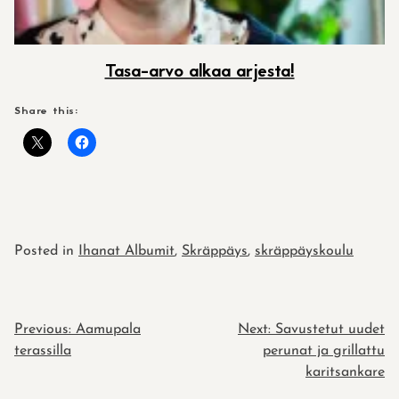
Tasa-arvo alkaa arjesta!
Share this:
Posted in
Ihanat Albumit
,
Skräppäys
,
skräppäyskoulu
POST
Previous:
Aamupala
Next:
Savustetut uudet
terassilla
perunat ja grillattu
NAVIGATION
karitsankare