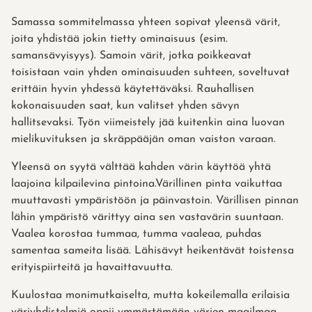
Samassa sommitelmassa yhteen sopivat yleensä värit,
joita yhdistää jokin tietty ominaisuus (esim.
samansävyisyys). Samoin värit, jotka poikkeavat
toisistaan vain yhden ominaisuuden suhteen, soveltuvat
erittäin hyvin yhdessä käytettäväksi. Rauhallisen
kokonaisuuden saat, kun valitset yhden sävyn
hallitsevaksi. Työn viimeistely jää kuitenkin aina luovan
mielikuvituksen ja skräppääjän oman vaiston varaan.
Yleensä on syytä välttää kahden värin käyttöä yhtä
laajoina kilpailevina pintoina.Värillinen pinta vaikuttaa
muuttavasti ympäristöön ja päinvastoin. Värillisen pinnan
lähin ympäristö värittyy aina sen vastavärin suuntaan.
Vaalea korostaa tummaa, tumma vaaleaa, puhdas
samentaa sameita lisää. Lähisävyt heikentävät toistensa
erityispiirteitä ja havaittavuutta.
Kuulostaa monimutkaiselta, mutta kokeilemalla erilaisia