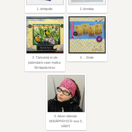
1. lehtipollo
2. Armiida
3. Tärkeintä ei ole
4. .: Smile
päämäärä vaan matka:
Skräppäyskou
5. Ainon elämää:
SKRÄPPÄYSTÄ~osa 5;
VÄRIT