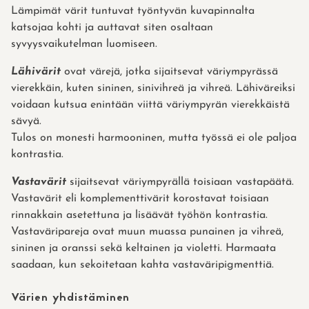
Lämpimät värit tuntuvat työntyvän kuvapinnalta
katsojaa kohti ja auttavat siten osaltaan
syvyysvaikutelman luomiseen.
Lähivärit
ovat värejä, jotka sijaitsevat väriympyrässä
vierekkäin, kuten sininen, sinivihreä ja vihreä. Lähiväreiksi
voidaan kutsua enintään viittä väriympyrän vierekkäistä
sävyä.
Tulos on monesti harmooninen, mutta työssä ei ole paljoa
kontrastia.
Vastavärit
sijaitsevat väriympyrällä toisiaan vastapäätä.
Vastavärit eli komplementtivärit korostavat toisiaan
rinnakkain asetettuna ja lisäävät työhön kontrastia.
Vastaväripareja ovat muun muassa punainen ja vihreä,
sininen ja oranssi sekä keltainen ja violetti. Harmaata
saadaan, kun sekoitetaan kahta vastaväripigmenttiä.
Värien yhdistäminen