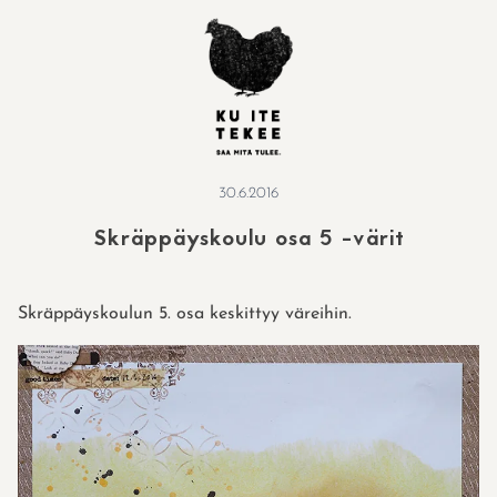
Skip
to
content
30.6.2016
Skräppäyskoulu osa 5 -värit
Skräppäyskoulun 5. osa keskittyy väreihin.