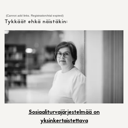
(Cannot add links. Registration/trial expired)
Tykkäät ehkä näistäkin:
Sosiaaliturvajärjestelmää on
yksinkertaistettava