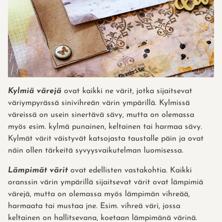
Kylmiä värejä
ovat kaikki ne värit, jotka sijaitsevat
väriympyrässä sinivihreän värin ympärillä. Kylmissä
väreissä on usein sinertävä sävy, mutta on olemassa
myös esim. kylmä punainen, keltainen tai harmaa sävy.
Kylmät värit väistyvät katsojasta taustalle päin ja ovat
näin ollen tärkeitä syvyysvaikutelman luomisessa.
Lämpimät värit
ovat edellisten vastakohtia. Kaikki
oranssin värin ympärillä sijaitsevat värit ovat lämpimiä
värejä, mutta on olemassa myös lämpimän vihreää,
harmaata tai mustaa jne. Esim. vihreä väri, jossa
keltainen on hallitsevana, koetaan lämpimänä värinä.