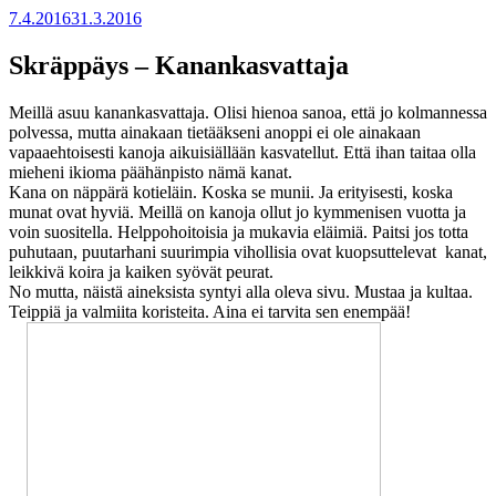
7.4.2016
31.3.2016
Skräppäys – Kanankasvattaja
Meillä asuu kanankasvattaja. Olisi hienoa sanoa, että jo kolmannessa
polvessa, mutta ainakaan tietääkseni anoppi ei ole ainakaan
vapaaehtoisesti kanoja aikuisiällään kasvatellut. Että ihan taitaa olla
mieheni ikioma päähänpisto nämä kanat.
Kana on näppärä kotieläin. Koska se munii. Ja erityisesti, koska
munat ovat hyviä. Meillä on kanoja ollut jo kymmenisen vuotta ja
voin suositella. Helppohoitoisia ja mukavia eläimiä. Paitsi jos totta
puhutaan, puutarhani suurimpia vihollisia ovat kuopsuttelevat kanat,
leikkivä koira ja kaiken syövät peurat.
No mutta, näistä aineksista syntyi alla oleva sivu. Mustaa ja kultaa.
Teippiä ja valmiita koristeita. Aina ei tarvita sen enempää!