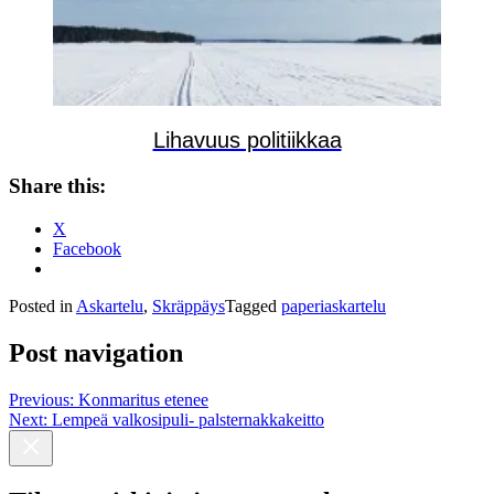
Lihavuus politiikkaa
Share this:
X
Facebook
Posted in
Askartelu
,
Skräppäys
Tagged
paperiaskartelu
Post navigation
Previous:
Konmaritus etenee
Next:
Lempeä valkosipuli- palsternakkakeitto