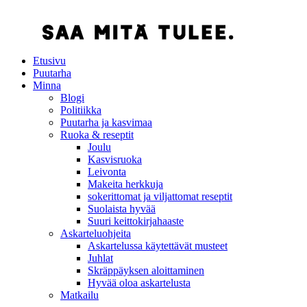
Etusivu
Puutarha
Minna
Blogi
Politiikka
Puutarha ja kasvimaa
Ruoka & reseptit
Joulu
Kasvisruoka
Leivonta
Makeita herkkuja
sokerittomat ja viljattomat reseptit
Suolaista hyvää
Suuri keittokirjahaaste
Askarteluohjeita
Askartelussa käytettävät musteet
Juhlat
Skräppäyksen aloittaminen
Hyvää oloa askartelusta
Matkailu