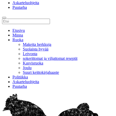
Askarteluohjeita
Puutarha
Etusivu
Minna
Ruoka
Makeita herkkuja
Suolaista hyvää
Leivonta
sokerittomat ja viljattomat reseptit
Kasvisruoka
Joulu
Suuri keittokirjahaaste
Politiikka
Askarteluohjeita
Puutarha