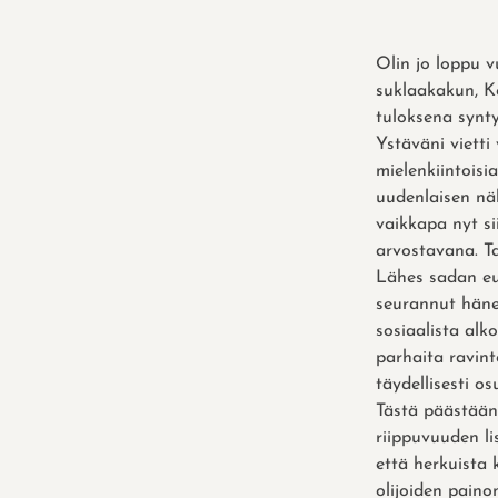
Olin jo loppu 
suklaakakun, Ke
tuloksena synty
Ystäväni viett
mielenkiintoisi
uudenlaisen näk
vaikkapa nyt si
arvostavana. Ta
Lähes sadan eur
seurannut hänen
sosiaalista alk
parhaita ravint
täydellisesti osu
Tästä päästäänki
riippuvuuden lis
että herkuista 
olijoiden paino