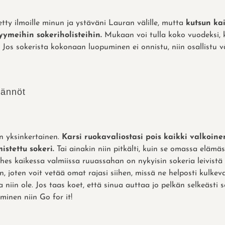
tty ilmoille minun ja ystäväni Lauran välille, mutta
kutsun ka
meihin sokeriholisteihin.
Mukaan voi tulla koko vuodeksi, 
Jos sokerista kokonaan luopuminen ei onnistu, niin osallistu 
äännöt
n yksinkertainen.
Karsi ruokavaliostasi pois kaikki valkoinen
mistettu sokeri.
Tai ainakin niin pitkälti, kuin se omassa elämä
hes kaikessa valmiissa ruuassahan on nykyisin sokeria leivistä 
en, joten voit vetää omat rajasi siihen, missä ne helposti kulkev
a niin ole. Jos taas koet, että sinua auttaa jo pelkän selkeästi 
minen niin Go for it!