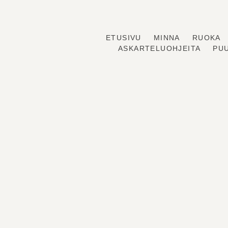
ETUSIVU
MINNA
RUOKA
Skip
ASKARTELUOHJEITA
PU
to
content