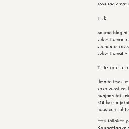
soveltaa omat s
Tuki
Seuraa blogini
sokerittoman ru
sunnuntai
resep
sokerittomat vi
Tule mukaa
Ilmoita itsesi
koko vuosi vai
hunjaan tai ke
Mä keksin jotai
haasteen suhte
Että tälläistä p
Kannattaako s