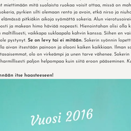
at miettimään mitä suolaista ruokaa voisit ottaa, missä on ma
sokeria, pyrkien silti olemaan rento ja avoin, etkä nirso ja niuho
 elämässä pitkiäkin aikoja syömättä sokeria. Alun vierotusoirei
osti ja makean himo häviää nopeasti. Hienointahan olisi olla k
 maltillisesti, vaikkapa suklaapala kahvin kanssa. Siihen en va
ole pystynyt.
Se on levy tai ei mitään.
Sokerin syönnin lopet
la aivan itsestään painoon ja olooni kaiken kaikkiaan. Ilman s
 tasaisemmat, olo on virkeämpi ja unen tarve vähenee. Sokerin 
harmillisesti paljon helpompaa kuin siitä eroon pääseminen.
K
nnään itse haasteeseen!