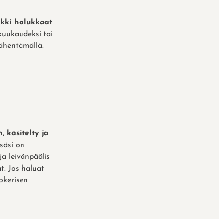
ikki halukkaat
kuukaudeksi tai
vähentämällä.
, käsitelty ja
ssäsi on
ja leivänpäälis
at. Jos haluat
sokerisen