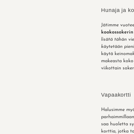
Hunaja ja k
Jätimme vuotee
kookossokerin
lisätä tähän vi
käytetään pieni
käytä keinomak
makeasta koko v
viikottain sokeri
Vapaakortti
Halusimme myös
parhaimmillaan
saa huoletta sy
korttia, jotka 