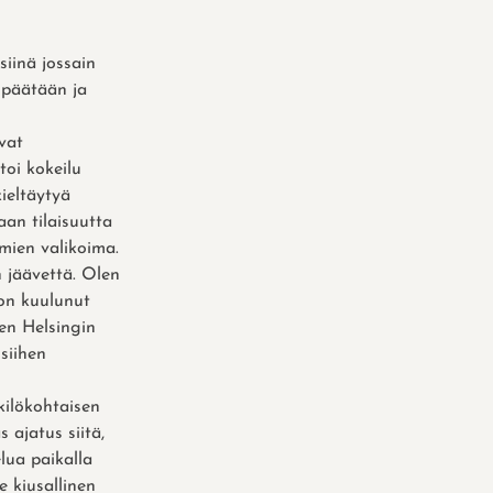
 siinä jossain
s päätään ja
vat
toi kokeilu
ieltäytyä
aan tilaisuutta
mien valikoima.
 jäävettä. Olen
 on kuulunut
äen Helsingin
siihen
nkilökohtaisen
 ajatus siitä,
lua paikalla
e kiusallinen