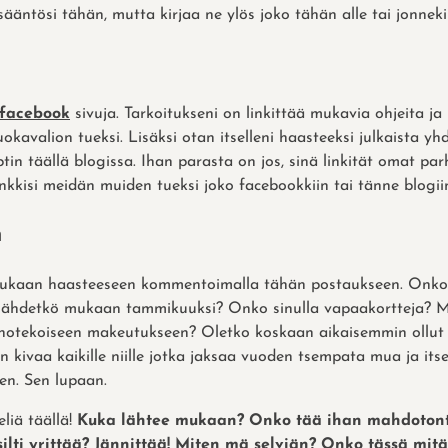
ääntösi tähän, mutta kirjaa ne ylös joko tähän alle tai jonnek
facebook
sivuja. Tarkoitukseni on linkittää mukavia ohjeita ja 
okavalion tueksi. Lisäksi otan itselleni haasteeksi julkaista y
tin täällä blogissa. Ihan parasta on jos, sinä linkität omat pa
nkkisi meidän muiden tueksi joko facebookkiin tai tänne blogii
n
 mukaan haasteeseen kommentoimalla tähän postaukseen. Onko 
 lähdetkö mukaan tammikuuksi? Onko sinulla vapaakortteja? M
inotekoiseen makeutukseen? Oletko koskaan aikaisemmin ollut 
n kivaa kaikille niille jotka jaksaa vuoden tsempata mua ja it
en. Sen lupaan.
eliä täällä!
Kuka lähtee mukaan? Onko tää ihan mahdoton
ilti yrittää? Jännittää! Miten mä selviän? Onko tässä mit