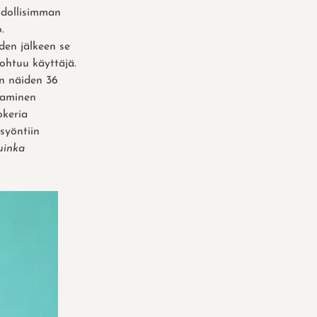
hdollisimman
.
den jälkeen se
ohtuu käyttäjä.
in näiden 36
taminen
okeria
syöntiin
uinka