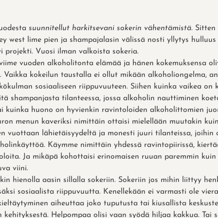
vuodesta
suunnitellut harkitsevani sokerin vähentämistä
. Sitten
y west lime pien ja shampajalasin välissä nosti yllytys hulluu
i projekti. Vuosi ilman valkoista sokeria.
i viime vuoden alkoholitonta elämää ja hänen kokemuksensa oli
a. Vaikka kokeilun taustalla ei ollut mikään alkoholiongelma, an
ökulman sosiaaliseen riippuvuuteen. Siihen kuinka vaikea on k
itä shampanjasta tilanteessa, jossa alkoholin nauttiminen koet
i kuinka huono on hyvienkin ravintoloiden alkoholittomien juo
on menun kaveriksi nimittäin ottaisi mielellään muutakin kuin
 vuottaan lähietäisyydeltä ja monesti juuri tilanteissa, joihin
oholinkäyttöä. Käymme nimittäin yhdessä ravintopiirissä, kiert
oloita. Ja mikäpä kohottaisi erinomaisen ruuan paremmin kuin 
va viini.
n hienolla aasin sillalla sokeriin. Sokeriin jos mihin liittyy he
äksi sosiaalista riippuvuutta. Kenellekään ei varmasti ole vieras
kieltäytyminen aiheuttaa joko tuputusta tai kiusallista keskuste
n kehityksestä. Helpompaa olisi vaan syödä hiljaa kakkua. Tai s