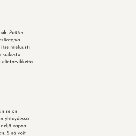
 ok
.
Päätin
asiirappia
 itse mieluusti
n kaikesta
 elintarvikkeita
un se on
an yhteydessä
 neljä vapaa
än
. Sinä voit