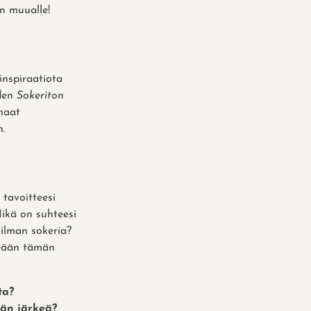
in muualle!
inspiraatiota
hden
Sokeriton
rhaat
n.
tavoitteesi
ikä on suhteesi
ilman sokeria?
seään tämän
ta?
ään järkeä?