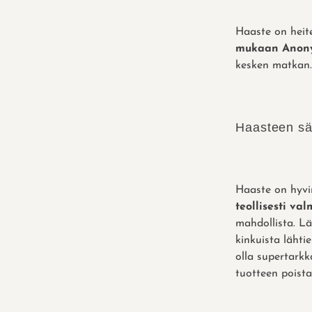
Haaste on heite
mukaan Anonyy
kesken matkan. 
Haasteen s
Haaste on hyvi
teollisesti val
mahdollista. Lä
kinkuista lähti
olla supertarkk
tuotteen poista