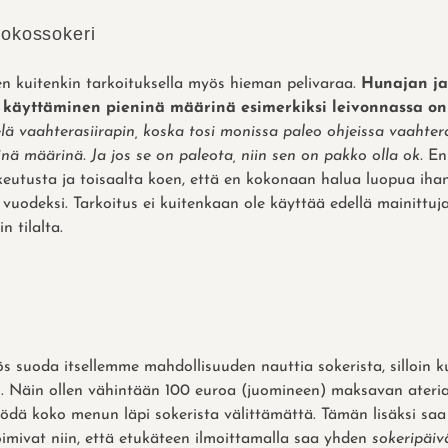
ookossokeri
n kuitenkin tarkoituksella myös hieman pelivaraa.
Hunajan ja
 käyttäminen pieninä määrinä esimerkiksi leivonnassa on
elä vaahterasiirapin, koska tosi monissa paleo ohjeissa vaahter
nä määrinä. Ja jos se on paleota, niin sen on pakko olla ok.
En
eutusta ja toisaalta koen, että en kokonaan halua luopua iha
uodeksi. Tarkoitus ei kuitenkaan ole käyttää edellä mainittuja
n tilalta.
 suoda itsellemme mahdollisuuden nauttia sokerista, silloin k
. Näin ollen vähintään 100 euroa (juomineen) maksavan ateri
ödä koko menun läpi sokerista välittämättä. Tämän lisäksi saa
toimivat niin, että etukäteen ilmoittamalla saa yhden
sokeripäiv