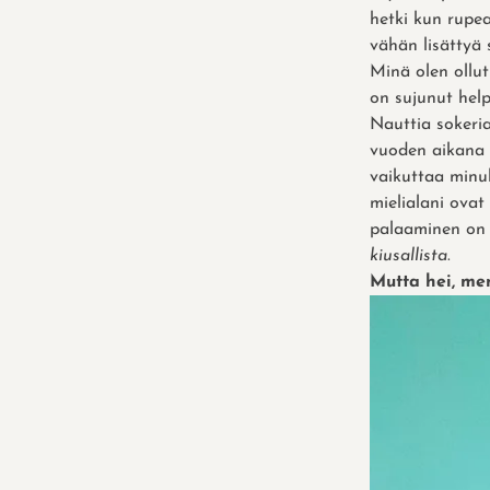
hetki kun rupe
vähän lisättyä 
Minä olen ollut
on sujunut help
Nauttia sokeria
vuoden aikana 
vaikuttaa minul
mielialani ovat
palaaminen on 
kiusallista
.
Mutta hei, me