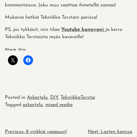
kommenteissa. Joku muu saattaa ihmetellä samaa!
Mukavia hetkiä Tekniikka Torstain parissa!
PS, jos tykkäsit, niin tilaa
Youtube kanavani
ja kerro
Tekniikka Torstaista myös kavereille!
Share this:
Posted in
Askartelu
,
DIY
,
TekniikkaTorstai
Tagged
askartelu
,
mixed media
POST
Previous:
8 vinkkiä vappuun!
Next:
Lasten kanssa