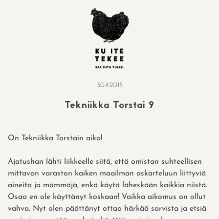
Skip
to
content
30.4.2015
Tekniikka Torstai 9
On Tekniikka Torstain aika!
Ajatushan lähti liikkeelle siitä, että omistan suhteellisen
mittavan varaston kaiken maailman askarteluun liittyviä
aineita ja mömmöjä, enkä käytä läheskään kaikkia niistä.
Osaa en ole käyttänyt koskaan! Vaikka aikomus on ollut
vahva. Nyt olen päättänyt ottaa härkää sarvista ja etsiä