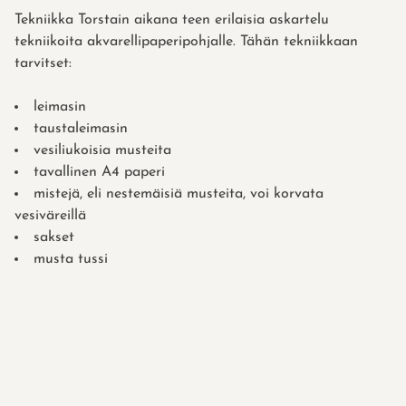
Tekniikka Torstain aikana teen erilaisia askartelu
tekniikoita akvarellipaperipohjalle. Tähän tekniikkaan
tarvitset:
leimasin
taustaleimasin
vesiliukoisia musteita
tavallinen A4 paperi
mistejä, eli nestemäisiä musteita, voi korvata
vesiväreillä
sakset
musta tussi