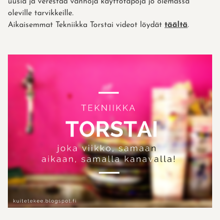
uusia ja verestää vanhoja käyttötapoja jo olemassa
oleville tarvikkeille.
Aikaisemmat Tekniikka Torstai videot löydät
täältä
.