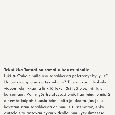
Tekniikka Torstai on samalla haaste sinulle
lukija.
Onko sinulla osa tarvikkeista pölyttynyt hyllyille?
Haluatko oppia uusia tekniikoita? Tule mukaan! Kokeile
videon tekniikkaa ja linkitä tekemäsi työ blogiini. Tulen
katsomaan. Voit myös halutessasi ehdottaa minulle mistä
aiheesta kaipaisit uusia tekniikoita ja ideoita. Jos joku
käyttämistäni tarvikkeista on sinulle tuntematon, enkä
esittele sitä riittävän hyvin videolla, niin kysy ihmeessä