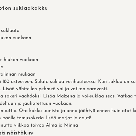
oton suklaakakku
suklaata
hiukan vuokaan
+ hiukan vuokaan
ia
valinnan mukaan
180 asteeseen. Sulata suklaa vesihauteessa. Kun suklaa on su
 Lisää vähitellen pehmeä voi ja vatkaa varovasti.
 sokeri vaahdoksi. Lisää Maizena ja voi-suklaa seos. Vatkaa t
deltuun ja jauhotettuun vuokaan.
inuuttia. Ota kakku uunista ja anna jäähtyä ennen kuin otat 
 päälle tomusokeria, lisää marjat ja nauti!
kanutta viikkoa toivoo Alma ja Minna
ä näistäkin: