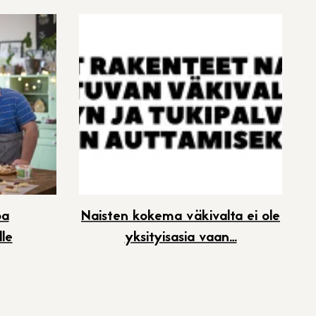
oa
Naisten kokema väkivalta ei ole
le
yksityisasia vaan…