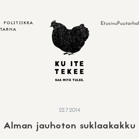
POLITIIKKA
Etusivu
Puutarha
UTARHA
22.7.2014
Alman jauhoton suklaakakku