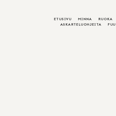
ETUSIVU
MINNA
RUOKA
Skip
ASKARTELUOHJEITA
PU
to
content