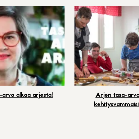
-arvo alkaa arjesta!
Arjen tasa-arv
kehitysvammaisil