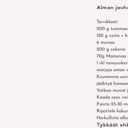
Alman jauh
Tarvikkeet:
200 g tummaa 
120 g voita + 
6 munaa
200 g sokeria
70g Maizenaa 
1 rkl tomusoker
marjoja oman 
Kuumenna uuni 
jäähtyä hieman.
Vatkaa munat ja
Kaada seos voi
Paista 25-30 m
Ripottele kakun
Herkullista al
Tykkäät ehk