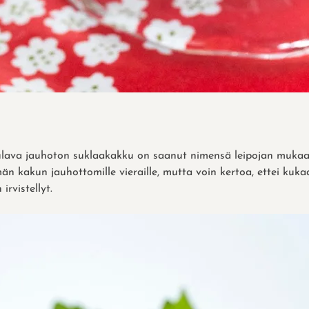
lava jauhoton suklaakakku on saanut nimensä leipojan mukaan
än kakun jauhottomille vieraille, mutta voin kertoa, ettei kuka
irvistellyt.