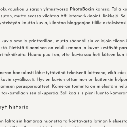
okuvauskoulu sarjan yhteistyössä
PhotoBoxin
kanssa. Tällä ke
ksuton, mutta seassa vilahtaa Affiliatemarkkinointi linkkejä. Se 
 yhteistyön kautta kuvia, kilahtaa bloggaajan tilille ostoksist
 kuvia omalla printterilläni, mutta säännöllisin väliajoin tila
istä. Netistä tilaaminen on edullisempaa ja kuvat kestävät pa
i tekniikoita. Huono puoli on, ettei kuvia saa heti käteen kun 
ran hankalasti lähestyttävänä teknisenä laitteena, eikä edes 
 kovin syvällisesti. Hyvien kuvien ottaminen on kuitenkin hel
misen perusperiaatteet. Kameran toiminta on mielestäni help
arkastellaan sen alkuperää. Sallikaa siis pieni luento kameran
yt historia
n lähtöisin hämärää huonetta tarkoittavasta latinan kielisestä