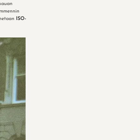
 kauan
himmennin
unnetaan
ISO-