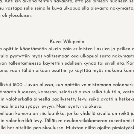
 Antiikin aikana tehtiin havainto, että jos pimeän huoneen se
u vastapäiselle seinälle kuva ulkopuolella olevasta näkymästä.
 oli ylösalaisin.
Kuva: Wikipedia
a opittiin kääntämään oikein päin erilaisten linssien ja peilien 
ulla pystyttiin myös valitsemaan osa ulkopuolisesta näkymäst
van tallentamisessa käytettiin edelleen kynää tai sivellintä. K
huone, vaan tähän aikaan osattiin jo käyttää myös mukana kan
istui 1800 –luvun alussa, kun opittiin valmistamaan valonherk
ämärän huoneen, kameran, seinässä oleva reikä tukittiin, vasta
iin valoherkällä aineella päällystetty levy, reikä avattiin hetkek
maailmasta syöpyi levyyn. Näin syntyi valokuva.
illaan kamera on siis laatikko, jonka yhdellä sivulla on reikä j
tiin valonherkkä levy. Tälläisen neulanreikäkameran rakentamista
lä harjoiteltiin peruskoulussa. Muistan niiltä ajoilta pimiötyös