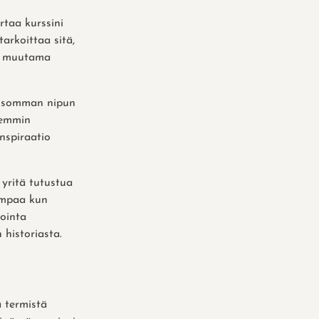
rtaa kurssini
tarkoittaa sitä,
asi muutama
an isomman nipun
remmin
inspiraatio
yritä tutustua
pompaa kun
ointa
 historiasta.
 termistä