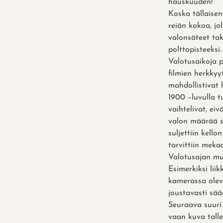
hauskuuden!
Koska tällaise
reiän kokoa, jo
valonsäteet tak
polttopisteeksi
Valotusaikoja 
filmien herkkyy
mahdollistivat
1900 –luvulla t
vaihtelivat, ei
valon määrää sä
suljettiin kell
tarvittiin mekaa
Valotusajan mu
Esimerkiksi liik
kamerassa oleva
joustavasti sää
Seuraava suuri 
vaan kuva tall