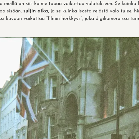
a meillä on siis kolme tapaa vaikuttaa valotukseen. Se kuinka
oa sisään,
suljin aika
, ja se kuinka isosta reiästä valo tulee, 
äksi kuvaan vaikuttaa ”filmin herkkyys”, joka digikameroissa t