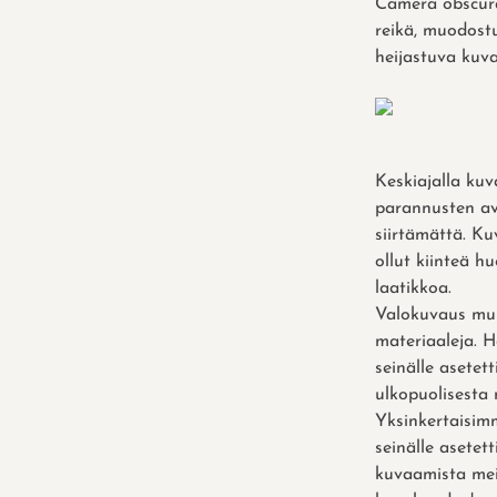
Camera obscura.
reikä, muodostu
heijastuva kuva
Keskiajalla kuv
parannusten av
siirtämättä. Ku
ollut kiinteä 
laatikkoa.
Valokuvaus mull
materiaaleja. H
seinälle asetett
ulkopuolisesta 
Yksinkertaisimm
seinälle asetet
kuvaamista meil