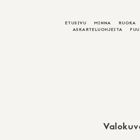
ETUSIVU
MINNA
RUOKA
Skip
ASKARTELUOHJEITA
PU
to
content
Valokuv