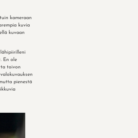
rtuin kameraan
arempia kuvia
kellä kuvaan
hipiirilleni
. En ole
tta toivon
a valokuvauksen
 mutta pienestä
ikkuvia