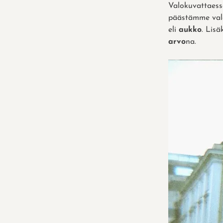
Valokuvattaess
päästämme val
eli
aukko
. Lis
arvo
na.