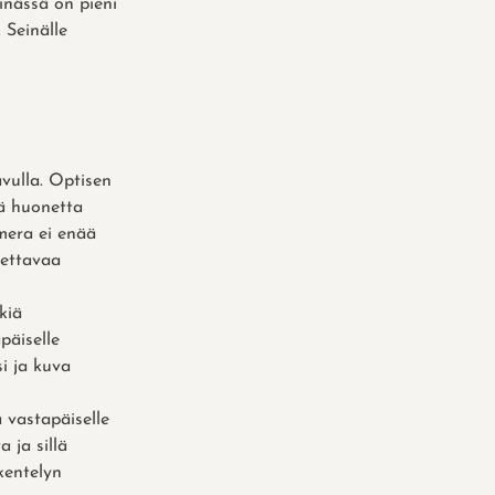
inässä on pieni
 Seinälle
avulla. Optisen
ä huonetta
amera ei enää
nettavaa
kiä
päiselle
si ja kuva
a vastapäiselle
 ja sillä
kentelyn