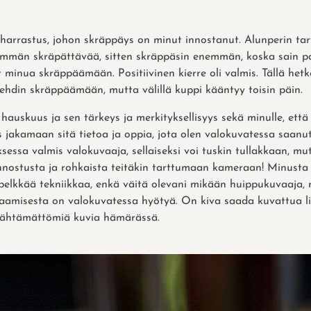
harrastus, johon skräppäys on minut innostanut. Alunperin ta
mmän skräpättävää, sitten skräppäsin enemmän, koska sain p
t minua skräppäämään. Positiivinen kierre oli valmis. Tällä het
hdin skräppäämään, mutta välillä kuppi kääntyy toisin päin.
auskuus ja sen tärkeys ja merkityksellisyys sekä minulle, että lä
jakamaan sitä tietoa ja oppia, jota olen valokuvatessa saanut
essa valmis valokuvaaja, sellaiseksi voi tuskin tullakkaan, mu
innostusta ja rohkaista teitäkin tarttumaan kameraan! Minust
a pelkkää tekniikkaa, enkä väitä olevani mikään huippukuvaaja,
saamisesta on valokuvatessa hyötyä. On kiva saada kuvattua li
ärähtämättömiä kuvia hämärässä.