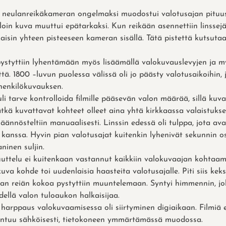
n neulanreikäkameran ongelmaksi muodostui valotusajan pituus
lloin kuva muuttui epätarkaksi. Kun reikään asennettiin linss
aisin yhteen pisteeseen kameran sisällä. Tätä pistettä kutsuta
.
pystyttiin lyhentämään myös lisäämällä valokuvauslevyjen ja
ttä. 1800 –luvun puolessa välissä oli jo päästy valotusaikoihin, 
 henkilökuvauksen.
uli tarve kontrolloida filmille pääsevän valon määrää, sillä kuv
vätkä kuvattavat kohteet olleet aina yhtä kirkkaassa valaistukse
ännösteltiin manuaalisesti. Linssin edessä oli tulppa, jota avat
on kanssa. Hyvin pian valotusajat kuitenkin lyhenivät sekunnin os
ninen suljin.
uttelu ei kuitenkaan vastannut kaikkiin valokuvaajan kohtaami
kuva kohde toi uudenlaisia haasteita valotusajalle. Piti siis keksi
n reiän kokoa pystyttiin muuntelemaan. Syntyi himmennin, joll
dellä valon tuloaukon halkaisijaa.
harppaus valokuvaamisessa oli siirtyminen digiaikaan. Filmiä e
entuu sähköisesti, tietokoneen ymmärtämässä muodossa.