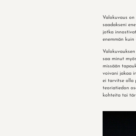
Valokuvaus on 
saadakseni ene
jotka innostiva
enemmän kuin e
Valokuvauksen h
saa minut myös 
missään tapauks
voivani jakaa 
ei tarvitse oll
teoriatiedon o
kohteita tai t