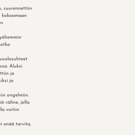
, suurennettiin
ejä kokoamaan
an
 myöhemmin
jotka
ausolosuhteet
ssa. Aluksi
tiin ja
iksi ja
in ongelmiin.
ä väline, jolla
a voitiin
i enää tarvita,