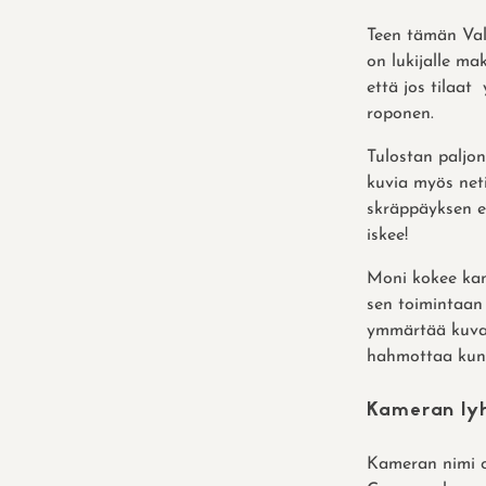
Teen tämän Val
on lukijalle ma
että jos tilaat
roponen.
Tulostan paljon
kuvia myös net
skräppäyksen er
iskee!
Moni kokee kame
sen toimintaan
ymmärtää kuvaa
hahmottaa kun t
Kameran lyh
Kameran nimi o