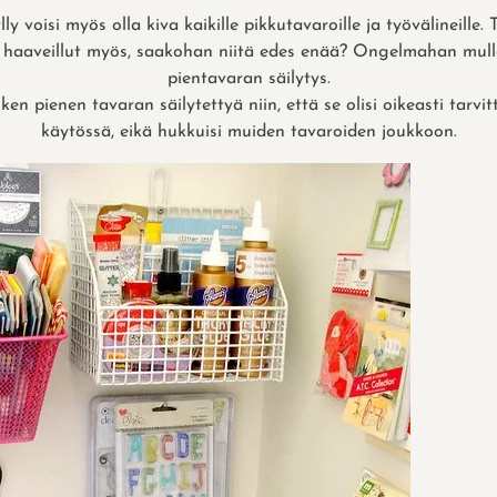
lly voisi myös olla kiva kaikille pikkutavaroille ja työvälineille.
n haaveillut myös, saakohan niitä edes enää? Ongelmahan mulla
pientavaran säilytys.
ken pienen tavaran säilytettyä niin, että se olisi oikeasti tarvi
käytössä, eikä hukkuisi muiden tavaroiden joukkoon.