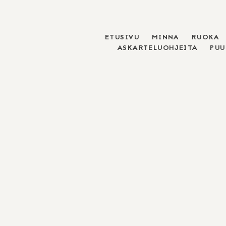
ETUSIVU
MINNA
RUOKA
Skip
ASKARTELUOHJEITA
PU
to
content