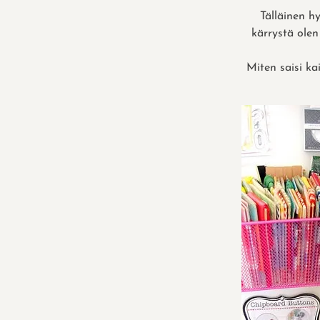
Tälläinen hy
kärrystä ole
Miten saisi kai