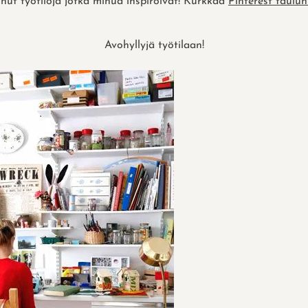
nut työtiloja jotka minua inspiroivat! Kurkkaa
Pinterest taulun
Avohyllyjä työtilaan!