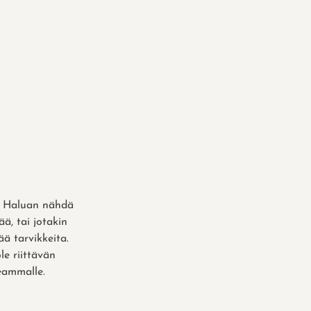
ä. Haluan nähdä
ä, tai jotakin
ää tarvikkeita.
le riittävän
eammalle.