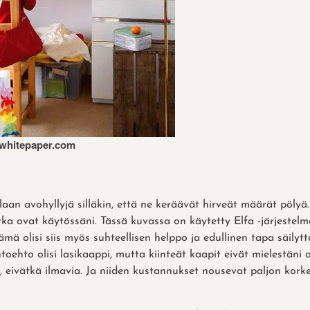
whitepaper.com
ilaan avohyllyjä silläkin, että ne keräävät hirveät määrät pöly
otka ovat käytössäni. Tässä kuvassa on käytetty Elfa -järjestelmä
Tämä olisi siis myös suhteellisen helppo ja edullinen tapa säilytt
toehto olisi lasikaappi, mutta kiinteät kaapit eivät mielestäni o
a, eivätkä ilmavia. Ja niiden kustannukset nousevat paljon kork