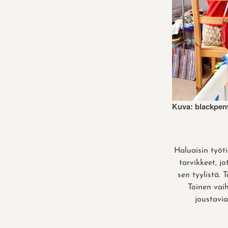
Kuva: blackpen
Haluaisin työt
tarvikkeet, j
sen tyylistä. 
Toinen vaih
joustavi