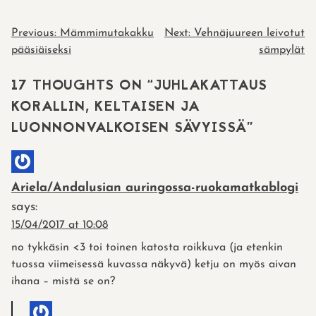
POST
Previous:
Mämmimutakakku
Next:
Vehnäjuureen leivotut
pääsiäiseksi
sämpylät
NAVIGATION
17 THOUGHTS ON “
JUHLAKATTAUS
KORALLIN, KELTAISEN JA
LUONNONVALKOISEN SÄVYISSÄ
”
Ariela/Andalusian auringossa-ruokamatkablogi
says:
15/04/2017 at 10:08
no tykkäsin <3 toi toinen katosta roikkuva (ja etenkin
tuossa viimeisessä kuvassa näkyvä) ketju on myös aivan
ihana – mistä se on?