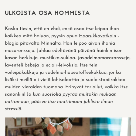
ULKOISTA OSA HOMMISTA
Koska tiesin, että en ehdi, enkä osaa itse leipoa ihan
kaikkea mitä haluan, pyysin apua
Haarukkavatkain
-
blogia pitävältä Minnalta. Hän leipoo aivan ihania
macaronsseja. Juhlaa edeltävänä päivänä hainkin ison
kasan herkkuja, mustikka-suklaa- javadelmamacaronsseja,
laventeli bebejä ja eclair-leivoksia. Itse tein
voileipäkakkuja ja vadelma-hopeatoffeekakkua, jonka
lisäksi meillä oli vielä lohisalaattia ja suolaistapiirakkaa
muiden vieraiden tuomana. Erihyvät tarjoilut, vaikka itse
sanonkin! Ja
kun suosiolla pyytää muitakin mukaan
auttamaan, pääsee itse nauttimaan juhlista ilman
stressiä.