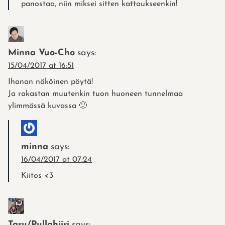
panostaa, niin miksei sitten kattaukseenkin!
Minna Vuo-Cho
says:
15/04/2017 at 16:51
Ihanan näköinen pöytä!
Ja rakastan muutenkin tuon huoneen tunnelmaa
ylimmässä kuvassa 🙂
minna
says:
16/04/2017 at 07:24
Kiitos <3
Taru/Pullahiiri
says: