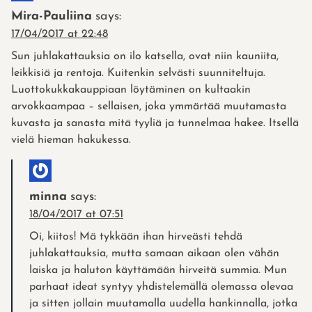
Mira-Pauliina
says:
17/04/2017 at 22:48
Sun juhlakattauksia on ilo katsella, ovat niin kauniita,
leikkisiä ja rentoja. Kuitenkin selvästi suunniteltuja.
Luottokukkakauppiaan löytäminen on kultaakin
arvokkaampaa – sellaisen, joka ymmärtää muutamasta
kuvasta ja sanasta mitä tyyliä ja tunnelmaa hakee. Itsellä
vielä hieman hakukessa.
minna
says:
18/04/2017 at 07:51
Oi, kiitos! Mä tykkään ihan hirveästi tehdä
juhlakattauksia, mutta samaan aikaan olen vähän
laiska ja haluton käyttämään hirveitä summia. Mun
parhaat ideat syntyy yhdistelemällä olemassa olevaa
ja sitten jollain muutamalla uudella hankinnalla, jotka