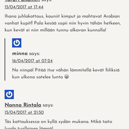
15/04/2017 at 17:44
Ihana juhlakattaus, kauniit kimput ja mahtavat Arabian
vanhat kupit!! Pala kesää sopii niin hyvin tähän hetkeen,
kun kevät ei niin millään tunnu alkavan kunnolla!
minna
says:
16/04/2017 at 07:24
No niinpä! Pitää itse vähän lämmitellä kevät fiiliksiä
kun ulkona satelee lunta 😀
Nanna Rintala
says:
15/04/2017 at 21:50
Täs kattauksessa on kyllä sydän mukana. Mikä taito
luoda tuollainen lämpö!