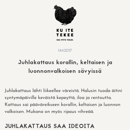
Skip
to
content
14.4.2017
Juhlakattaus korallin, keltaisen ja
luonnonvalkoisen sävyissä
Juhlakattaus lähti liikeellee väreistä. Halusin tuoda äitini
syntymäpäiville keväistä kepeyttä, iloa ja rentoutta.
Kattaus sai pääväreikseen korallin, keltaisen ja luonnon
valkoisen. Mukana on myös ripaus vihreää.
JUHLAKATTAUS SAA IDEOITA