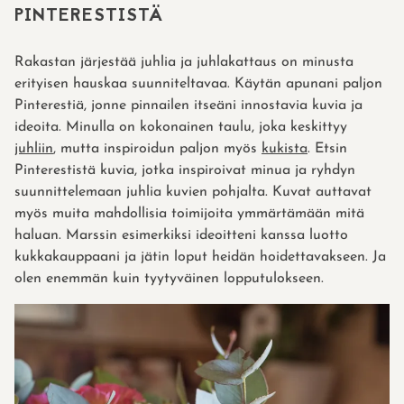
PINTERESTISTÄ
Rakastan järjestää juhlia ja juhlakattaus on minusta
erityisen hauskaa suunniteltavaa. Käytän apunani paljon
Pinterestiä, jonne pinnailen itseäni innostavia kuvia ja
ideoita. Minulla on kokonainen taulu, joka keskittyy
juhliin
, mutta inspiroidun paljon myös
kukista
. Etsin
Pinterestistä kuvia, jotka inspiroivat minua ja ryhdyn
suunnittelemaan juhlia kuvien pohjalta. Kuvat auttavat
myös muita mahdollisia toimijoita ymmärtämään mitä
haluan. Marssin esimerkiksi ideoitteni kanssa luotto
kukkakauppaani ja jätin loput heidän hoidettavakseen. Ja
olen enemmän kuin tyytyväinen lopputulokseen.