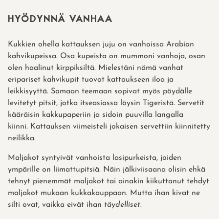
HYÖDYNNÄ VANHAA
Kukkien ohella kattauksen juju on vanhoissa Arabian
kahvikupeissa. Osa kupeista on mummoni vanhoja, osan
olen haalinut kirppiksiltä. Mielestäni nämä vanhat
eripariset kahvikupit tuovat kattaukseen iloa ja
leikkisyyttä. Samaan teemaan sopivat myös pöydälle
levitetyt pitsit, jotka itseasiassa löysin Tigeristä. Servetit
kääräisin kakkupaperiin ja sidoin puuvilla langalla
kiinni. Kattauksen viimeisteli jokaisen servettiin kiinnitetty
neilikka.
Maljakot syntyivät vanhoista lasipurkeista, joiden
ympärille on liimattupitsiä. Näin jälkiviisaana olisin ehkä
tehnyt pienemmät maljakot tai ainakin kiikuttanut tehdyt
maljakot mukaan kukkakauppaan. Mutta ihan kivat ne
silti ovat, vaikka eivät ihan
täydelliset
.