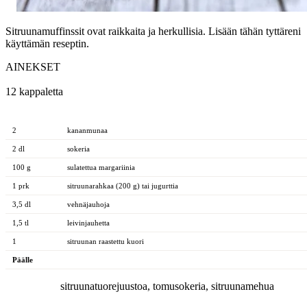
Sitruunamuffinssit ovat raikkaita ja herkullisia. Lisään tähän tyttäreni
käyttämän reseptin.
AINEKSET
12 kappaletta
2
kananmunaa
2 dl
sokeria
100 g
sulatettua margariinia
1 prk
sitruunarahkaa (200 g) tai jugurttia
3,5 dl
vehnäjauhoja
1,5 tl
leivinjauhetta
1
sitruunan raastettu kuori
Päälle
sitruunatuorejuustoa, tomusokeria, sitruunamehua