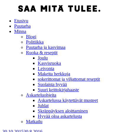
Etusivu
Puutarha
Minna
Blogi
Politiikka
Puutarha ja kasvimaa
Ruoka & reseptit
Joulu
Kasvisruoka
Leivonta
Makeita herkkuja
sokerittomat ja viljattomat reseptit
Suolaista hyvää
Suuri keittokirjahaaste
Askarteluohjeita
Askartelussa käytettävät musteet
Juhlat
Skräppäyksen aloittaminen
Hyvää oloa askartelusta
Matkailu
30.10.2015
30.8.2016