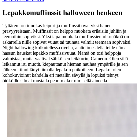
Lepakkomuffinssit halloween henkeen
Tyttäreni on innokas leipuri ja muffinssit ovat yksi hänen
pravyyreistaan. Muffinssit on helppo muokata erilaisiin juhliin ja
teemoihin sopiviksi. Yksi tapa muokata muffinssien ulkonäköä on
askarrella niille sopivat vuuat tai tuunata valmiit teemaan sopivaksi.
Night hallowing kolkutellessa ovella, ajattelin esitellä teille nämä
hassun hauskat lepakko muffissivuuat. Nämä on tosi helppoja
valmistaa, mutta vaativat sähköisen leikkurin, Cameon. Olen sillä
leikannut irti muotit, kiepauttanut hieman nauhaa ympärille ja sen
jälkeen kiinnittänyt liimalla lepakon paikoilleen. Lepakot olen
kohokuvioinut kahdella eri metallin sävyllä ja lopuksi tehnyt
ötököille silmät mustalla pearl maker nimisellä aineella.