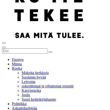
Etusivu
Minna
Ruoka
Makeita herkkuja
Suolaista hyvää
Leivonta
sokerittomat ja viljattomat reseptit
Kasvisruoka
Joulu
Suuri keittokirjahaaste
Politiikka
Askarteluohjeita