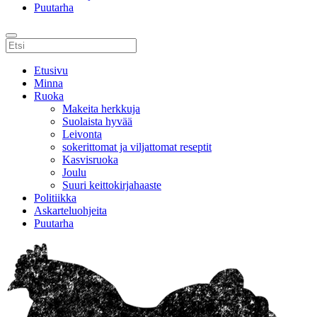
Puutarha
Etusivu
Minna
Ruoka
Makeita herkkuja
Suolaista hyvää
Leivonta
sokerittomat ja viljattomat reseptit
Kasvisruoka
Joulu
Suuri keittokirjahaaste
Politiikka
Askarteluohjeita
Puutarha