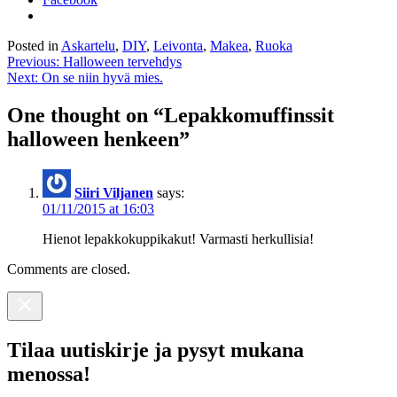
Posted in
Askartelu
,
DIY
,
Leivonta
,
Makea
,
Ruoka
Post
Previous:
Halloween tervehdys
Next:
On se niin hyvä mies.
navigation
One thought on “
Lepakkomuffinssit
halloween henkeen
”
Siiri Viljanen
says:
01/11/2015 at 16:03
Hienot lepakkokuppikakut! Varmasti herkullisia!
Comments are closed.
Tilaa uutiskirje ja pysyt mukana
menossa!