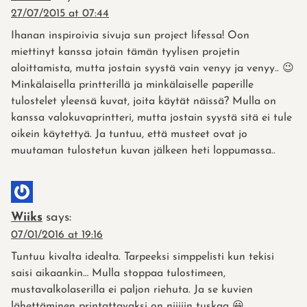
27/07/2015 at 07:44
Ihanan inspiroivia sivuja sun project lifessa! Oon
miettinyt kanssa jotain tämän tyylisen projetin
aloittamista, mutta jostain syystä vain venyy ja venyy.. 😉
Minkälaisella printterillä ja minkälaiselle paperille
tulostelet yleensä kuvat, joita käytät näissä? Mulla on
kanssa valokuvaprintteri, mutta jostain syystä sitä ei tule
oikein käytettyä. Ja tuntuu, että musteet ovat jo
muutaman tulostetun kuvan jälkeen heti loppumassa..
Wiiks
says:
07/01/2016 at 19:16
Tuntuu kivalta idealta. Tarpeeksi simppelisti kun tekisi
saisi aikaankin… Mulla stoppaa tulostimeen,
mustavalkolaserilla ei paljon riehuta. Ja se kuvien
lähettäminen printattavaksi on niiiiin tuskaa 😀