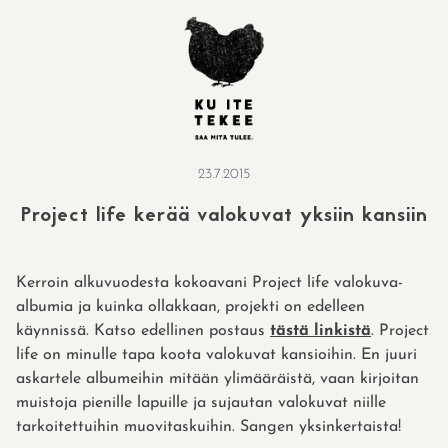
Skip
to
content
23.7.2015
Project life kerää valokuvat yksiin kansiin
Kerroin alkuvuodesta kokoavani Project life valokuva-
albumia ja kuinka ollakkaan, projekti on edelleen
käynnissä. Katso edellinen postaus
tästä linkistä
. Project
life on minulle tapa koota valokuvat kansioihin. En juuri
askartele albumeihin mitään ylimääräistä, vaan kirjoitan
muistoja pienille lapuille ja sujautan valokuvat niille
tarkoitettuihin muovitaskuihin. Sangen yksinkertaista!