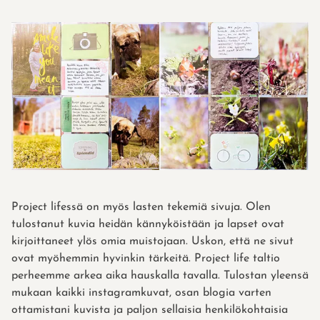
Project lifessä on myös lasten tekemiä sivuja. Olen
tulostanut kuvia heidän kännyköistään ja lapset ovat
kirjoittaneet ylös omia muistojaan. Uskon, että ne sivut
ovat myöhemmin hyvinkin tärkeitä. Project life taltio
perheemme arkea aika hauskalla tavalla. Tulostan yleensä
mukaan kaikki instagramkuvat, osan blogia varten
ottamistani kuvista ja paljon sellaisia henkilökohtaisia