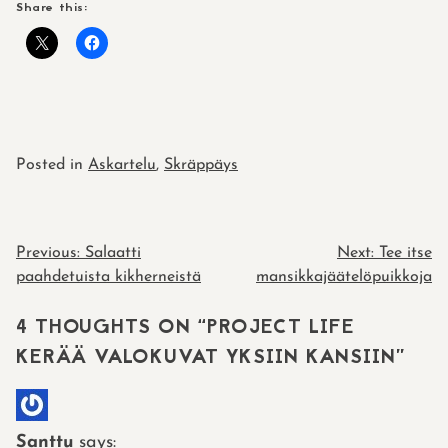
Share this:
Posted in
Askartelu
,
Skräppäys
POST
Previous:
Salaatti
Next:
Tee itse
paahdetuista kikherneistä
mansikkajäätelöpuikkoja
NAVIGATION
4 THOUGHTS ON “
PROJECT LIFE
KERÄÄ VALOKUVAT YKSIIN KANSIIN
”
Santtu
says: