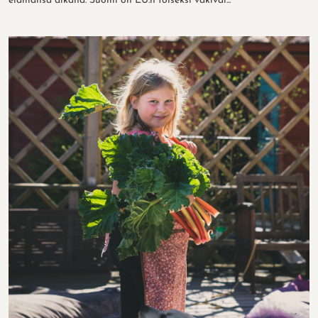
elämänsä aikana. Suomi on EU:n toiseksi väkival...