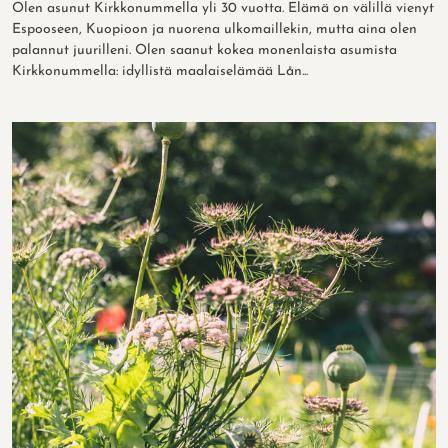
Olen asunut Kirkkonummella yli 30 vuotta. Elämä on välillä vienyt
Espooseen, Kuopioon ja nuorena ulkomaillekin, mutta aina olen
palannut juurilleni. Olen saanut kokea monenlaista asumista
Kirkkonummella: idyllistä maalaiselämää Lån...